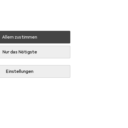
Einstellungen
Kundenkonto
Vergleichslisten
Merklisten
Warenkorb
Anmelden
Allem zustimmen
l
Diablo Pouf Gamer - Noir
Zubehör
Nur das Nötigste
Einstellungen