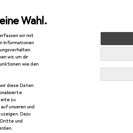
eine Wahl.
erfassen wir mit
 Multimedia
Gaming + VR
Gaming Möbel
Gaming Stuh
en Informationen
ungsverhalten
en wir, um dir
funktionen wie den
R
4,72
ablo
Pouf Gamer - Noir
wir diese Daten
onalisierte
eite zu
 auf unseren und
zuzeigen. Dazu
Dritte und
rden.