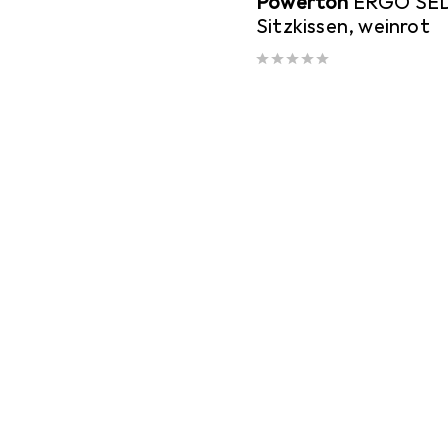
Powerton
ERGO SE
Sitzkissen, weinrot