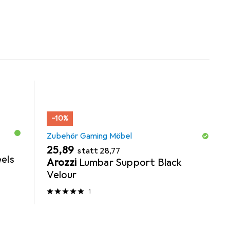
orie Zubehör Gaming Möbel.
−10%
Zubehör Gaming Möbel
EUR
EUR
25,89
statt
28,77
els
Arozzi
Lumbar Support Black
Velour
1