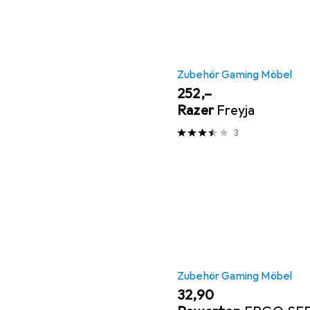
Zubehör Gaming Möbel
EUR
252,–
Razer
Freyja
3
Zubehör Gaming Möbel
EUR
32,90