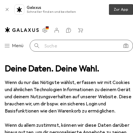
Galaxus
Zur App
Schneller finden und bestellen
Einstellungen
Kundenkonto
Vergleichslisten
Merklisten
Warenkorb
Navigation nach Kategorien
Menü
Suche
Drohne Zubehör
Deine Daten. Deine Wahl.
DJI Mavic Air 2 Adapter Powerbank
Zubehör
EUR
20,96
Wenn du nur das Nötigste wählst, erfassen wir mit Cookies
DJI
Mavic Air 2 Adapter Powerbank
und ähnlichen Technologien Informationen zu deinem Gerät
Drohnen Akku, DJI Mavic Air 2
und deinem Nutzungsverhalten auf unserer Website. Diese
brauchen wir, um dir bspw. ein sicheres Login und
Basisfunktionen wie den Warenkorb zu ermöglichen.
Zubehör für DJI Mavic Air 2
Wenn du allem zustimmst, können wir diese Daten darüber
hinaus nutzen, um dir personalisierte Angebote zu zeigen,