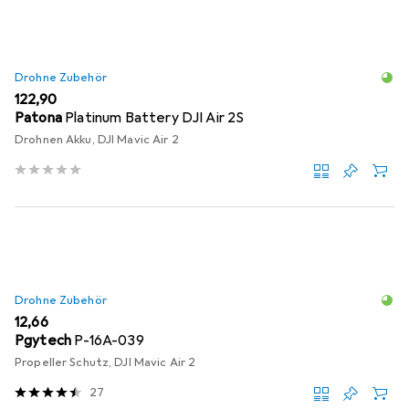
Drohne Zubehör
EUR
122,90
Patona
Platinum Battery DJI Air 2S
Drohnen Akku, DJI Mavic Air 2
Drohne Zubehör
EUR
12,66
Pgytech
P-16A-039
Propeller Schutz, DJI Mavic Air 2
27