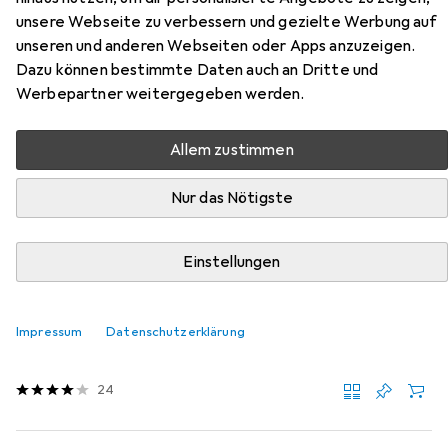
Adapter Powerbank
unsere Webseite zu verbessern und gezielte Werbung auf
unseren und anderen Webseiten oder Apps anzuzeigen.
Hier findest du passendes Zubehör zum Produkt DJI
Dazu können bestimmte Daten auch an Dritte und
Mavic Air 2 Adapter Powerbank aus der Kategorie Drohne
Werbepartner weitergegeben werden.
Zubehör.
Relevanz
Allem zustimmen
Produktliste
Nur das Nötigste
MENGENRABATT
Einstellungen
Drohne Zubehör
EUR
12,99
bei 2 Stück
DJI
Anschlusskabel Micro-USB
Impressum
Datenschutzerklärung
Drohnen Kabel, DJI Mavic Air 2
24