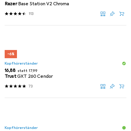
Razer
Base Station V2 Chroma
113
−6%
Kopfhörerständer
EUR
EUR
16,88
statt
17,99
Trust
GXT 260 Cendor
73
Kopfhörerständer