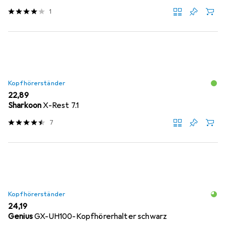
1
Kopfhörerständer
EUR
22,89
Sharkoon
X-Rest 7.1
7
Kopfhörerständer
EUR
24,19
Genius
GX-UH100-Kopfhörerhalter schwarz