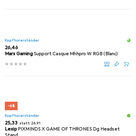
Kopfhörerständer
EUR
26,46
Mars Gaming
Support Casque Mhhpro W RGB (Blanc)
−6%
Kopfhörerständer
EUR
EUR
25,33
statt
26,91
Lexip
PIXMINDS X GAME OF THRONES Dg Headset
Stand