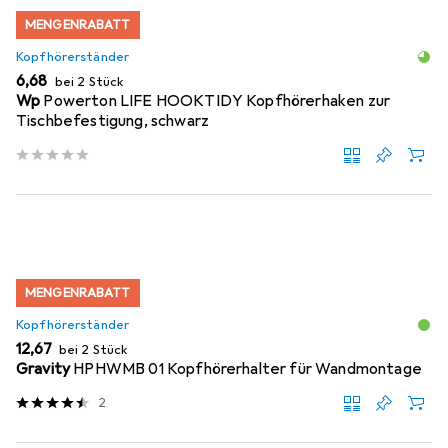
MENGENRABATT
Kopfhörerständer
EUR
6,68
bei 2 Stück
Wp
Powerton LIFE HOOKTIDY Kopfhörerhaken zur
Tischbefestigung, schwarz
MENGENRABATT
Kopfhörerständer
EUR
12,67
bei 2 Stück
Gravity
HPHWMB 01 Kopfhörerhalter für Wandmontage
2