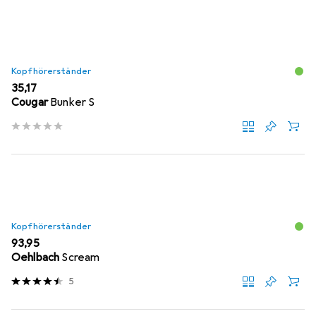
Kopfhörerständer
EUR
35,17
Cougar
Bunker S
Kopfhörerständer
EUR
93,95
Oehlbach
Scream
5