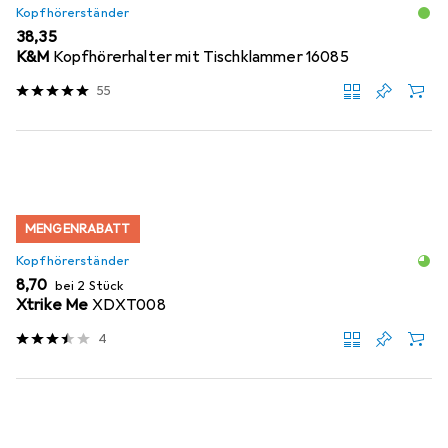
Kopfhörerständer
EUR
38,35
K&M
Kopfhörerhalter mit Tischklammer 16085
55
MENGENRABATT
Kopfhörerständer
EUR
8,70
bei 2 Stück
Xtrike Me
XDXT008
4