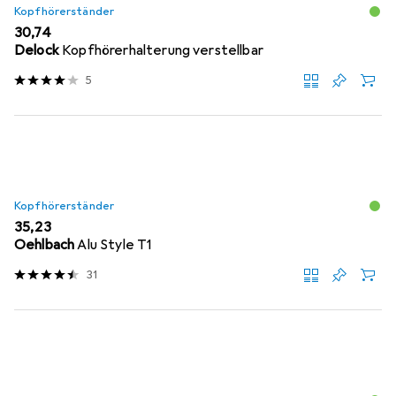
Kopfhörerständer
EUR
30,74
Delock
Kopfhörerhalterung verstellbar
5
Kopfhörerständer
EUR
35,23
Oehlbach
Alu Style T1
31