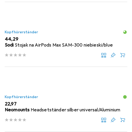
Kopfhörerständer
EUR
44,29
Sodi
Stojak na AirPods Max SAM-300 niebieski/blue
Kopfhörerständer
EUR
22,97
Neomounts
Headsetständer silber universal/Aluminium