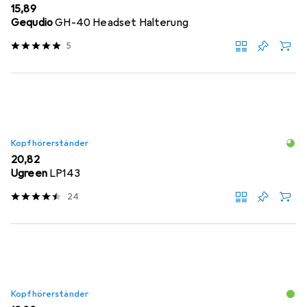
EUR
15,89
Gequdio
GH-40 Headset Halterung
5
Kopfhörerständer
EUR
20,82
Ugreen
LP143
24
Kopfhörerständer