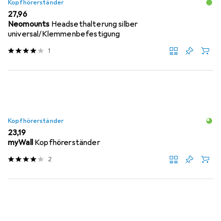
Kopfhörerständer
EUR
27,96
Neomounts
Headsethalterung silber
universal/Klemmenbefestigung
1
Kopfhörerständer
EUR
23,19
myWall
Kopfhörerständer
2