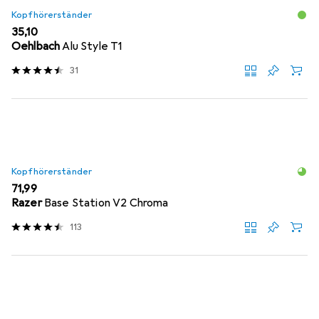
Kopfhörerständer
EUR
35,10
Oehlbach
Alu Style T1
31
Kopfhörerständer
EUR
71,99
Razer
Base Station V2 Chroma
113