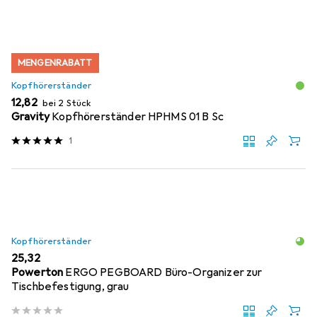
MENGENRABATT
Kopfhörerständer
EUR
12,82
bei 2 Stück
Gravity
Kopfhörerständer HPHMS 01 B Sc
1
Kopfhörerständer
EUR
25,32
Powerton
ERGO PEGBOARD Büro-Organizer zur
Tischbefestigung, grau