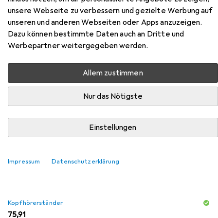
unsere Webseite zu verbessern und gezielte Werbung auf
unseren und anderen Webseiten oder Apps anzuzeigen.
Dazu können bestimmte Daten auch an Dritte und
Zubehör für EPE Snakebyte
Werbepartner weitergegeben werden.
HEAD:SET SX (SERIES X-S)
Allem zustimmen
Kopfhörer Kopfband Schwarz
Nur das Nötigste
Hier findest du passendes Zubehör zum Produkt EPE
Snakebyte HEAD:SET SX (SERIES X-S) Kopfhörer
Kopfband Schwarz aus der Kategorie Kopfhörerständer.
Einstellungen
Relevanz
Produktliste
Impressum
Datenschutzerklärung
Kopfhörerständer
EUR
75,91