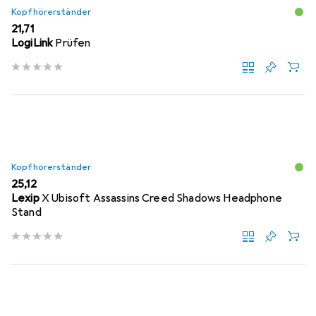
Kopfhörerständer
EUR
21,71
LogiLink
Prüfen
Kopfhörerständer
EUR
25,12
Lexip
X Ubisoft Assassins Creed Shadows Headphone
Stand