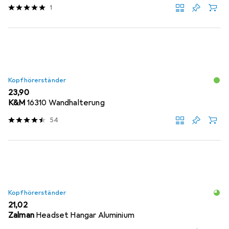
1
Kopfhörerständer
EUR
23,90
K&M
16310 Wandhalterung
54
Kopfhörerständer
EUR
21,02
Zalman
Headset Hangar Aluminium