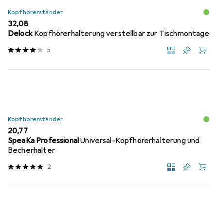
Kopfhörerständer
EUR
32,08
Delock
Kopfhörerhalterung verstellbar zur Tischmontage
5
Kopfhörerständer
EUR
20,77
SpeaKa Professional
Universal-Kopfhörerhalterung und
Becherhalter
2