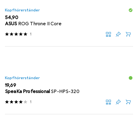
Kopfhörerständer
EUR
54,90
ASUS
ROG Throne II Core
1
Kopfhörerständer
EUR
19,69
SpeaKa Professional
SP-HPS-320
1