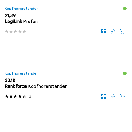
Kopfhörerständer
EUR
21,39
LogiLink
Prüfen
Kopfhörerständer
EUR
23,18
Renkforce
Kopfhörerständer
2