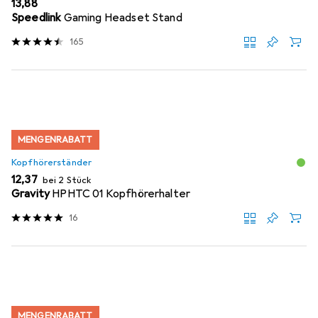
EUR
13,88
Speedlink
Gaming Headset Stand
165
MENGENRABATT
Kopfhörerständer
EUR
12,37
bei 2 Stück
Gravity
HPHTC 01 Kopfhörerhalter
16
MENGENRABATT