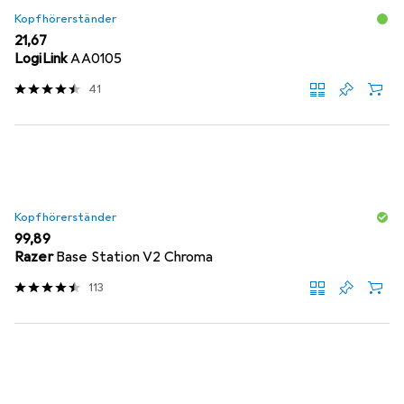
Kopfhörerständer
EUR
21,67
LogiLink
AA0105
41
Kopfhörerständer
EUR
99,89
Razer
Base Station V2 Chroma
113