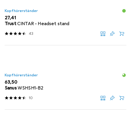
Kopfhörerständer
EUR
27,41
Trust
CINTAR - Headset stand
43
Kopfhörerständer
EUR
63,50
Sanus
WSHSH1-B2
10