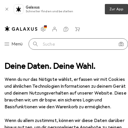
Galaxus
Zur App
Schneller finden und bestellen
Einstellungen
Kundenkonto
Vergleichslisten
Merklisten
Warenkorb
Navigation nach Kategorien
Menü
Suche
e HEAD:SET SX (SERIES X-S) Kopfhörer Kopfband Schwarz
Deine Daten. Deine Wahl.
Zubehör
Wenn du nur das Nötigste wählst, erfassen wir mit Cookies
und ähnlichen Technologien Informationen zu deinem Gerät
EUR
und deinem Nutzungsverhalten auf unserer Website. Diese
EUR
25,90
statt
27,90
EPE
Snakebyte HEAD:SET SX (SERIES
brauchen wir, um dir bspw. ein sicheres Login und
X-S) Kopfhörer Kopfband Schwarz
Basisfunktionen wie den Warenkorb zu ermöglichen.
Kabelgebunden
Wenn du allem zustimmst, können wir diese Daten darüber
hinaus nutzen, um dir personalisierte Angebote zu zeigen,