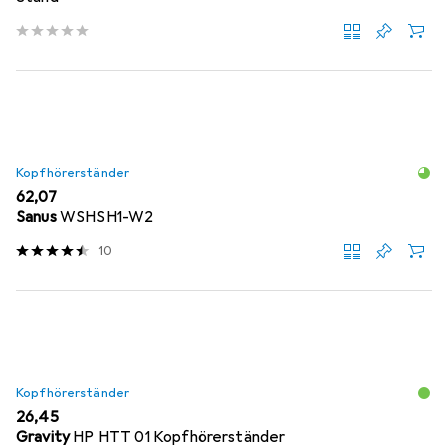
Kopfhörerständer
EUR
62,07
Sanus
WSHSH1-W2
10
Kopfhörerständer
EUR
26,45
Gravity
HP HTT 01 Kopfhörerständer