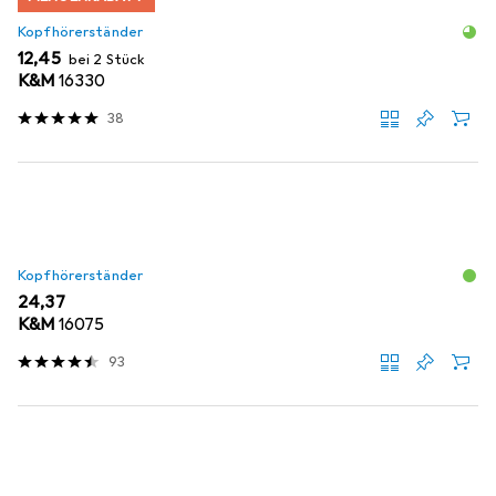
Kopfhörerständer
EUR
12,45
bei 2 Stück
K&M
16330
38
Kopfhörerständer
EUR
24,37
K&M
16075
93