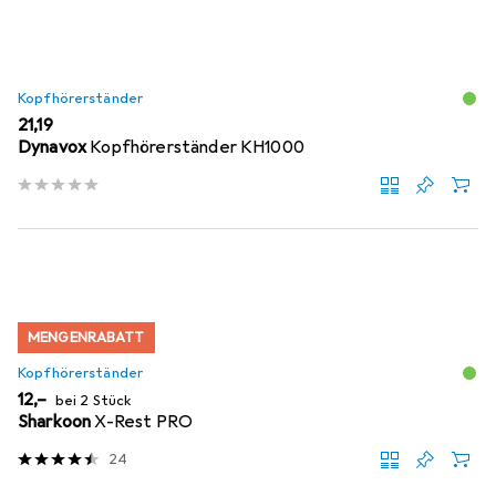
Kopfhörerständer
EUR
21,19
Dynavox
Kopfhörerständer KH1000
MENGENRABATT
Kopfhörerständer
EUR
12,–
bei 2 Stück
Sharkoon
X-Rest PRO
24