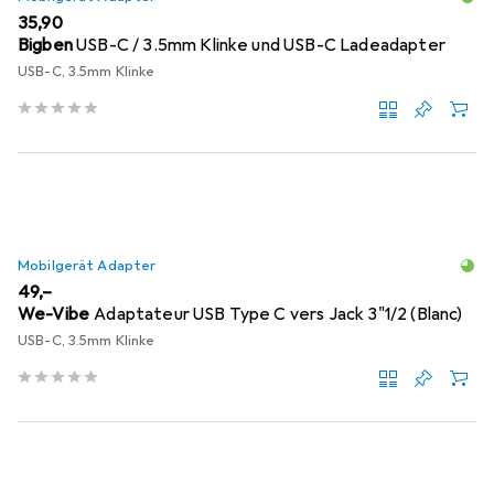
EUR
35,90
Bigben
USB-C / 3.5mm Klinke und USB-C Ladeadapter
USB-C, 3.5mm Klinke
Mobilgerät Adapter
EUR
49,–
We-Vibe
Adaptateur USB Type C vers Jack 3"1/2 (Blanc)
USB-C, 3.5mm Klinke