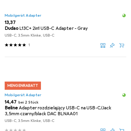
Mobilgerät Adapter
EUR
13,37
Dudao
L13C+ 2in1 USB-C Adapter - Gray
USB-C, 3.5mm Klinke, USB-C
1
MENGENRABATT
Mobilgerät Adapter
EUR
14,47
bei 2 Stück
Beline
Adapter rozdzielający USB-C na USB-C/Jack
3,5mm czarny/black DAC BLNAA01
USB-C, 3.5mm Klinke, USB-C