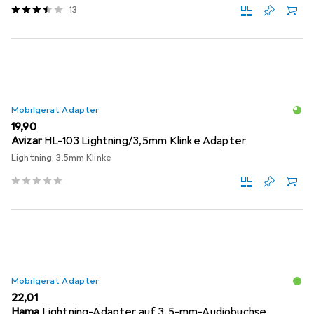
13
Mobilgerät Adapter
EUR
19,90
Avizar
HL-103 Lightning/3,5mm Klinke Adapter
Lightning, 3.5mm Klinke
Mobilgerät Adapter
EUR
22,01
Hama
Lightning-Adapter auf 3,5-mm-Audiobuchse,