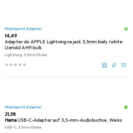
Mobilgerät Adapter
EUR
14,49
Adapter do APPLE Lightning na jack 3,5mm biały /white
(żeński) AHFI bulk
Lightning, 3.5mm Klinke
Mobilgerät Adapter
EUR
21,38
Hama
USB-C-Adapter auf 3,5-mm-Audiobuchse, Weiss
USB-C, 3.5mm Klinke