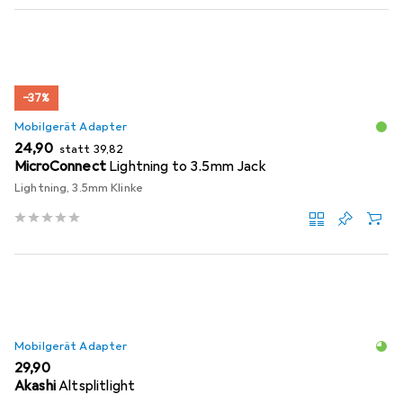
−37%
Mobilgerät Adapter
EUR
EUR
24,90
statt
39,82
MicroConnect
Lightning to 3.5mm Jack
Lightning, 3.5mm Klinke
Mobilgerät Adapter
EUR
29,90
Akashi
Altsplitlight