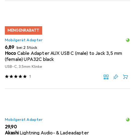
MENGENRABATT
Mobilgerät Adapter
EUR
6,89
bei 2 Stück
Hoco
Cable Adapter AUX USB C (male) to Jack 3,5 mm
(female) UPA32C black
USB-C, 3.5mm Klinke
1
Mobilgerät Adapter
EUR
29,90
Akashi
Lightning Audio- & Ladeadapter