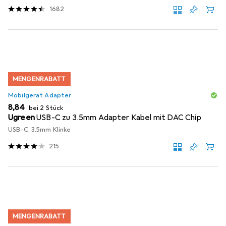
1682
MENGENRABATT
Mobilgerät Adapter
EUR
8,84
bei 2 Stück
Ugreen
USB-C zu 3.5mm Adapter Kabel mit DAC Chip
USB-C, 3.5mm Klinke
215
MENGENRABATT