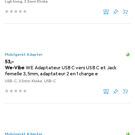
Lightning, 3.5mm Klinke
Mobilgerät Adapter
EUR
53,–
We-Vibe
WE Adaptateur USB C vers USB C et Jack
femelle 3,5mm, adaptateur 2 en 1 charge e
USB-C, 3.5mm Klinke, USB-C
Mobilgerät Adapter