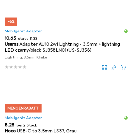
−6%
Mobilgerät Adapter
EUR
EUR
10,65
statt
11,33
Usams
Adapter AU10 2w1 Lightning - 3,5mm + lightning
LED czarny/black SJ358LN01 (US-SJ358)
Lightning, 3.5mm Klinke
MENGENRABATT
Mobilgerät Adapter
EUR
8,28
bei 2 Stück
Hoco
USB-C to 3.5mm LS37, Grau