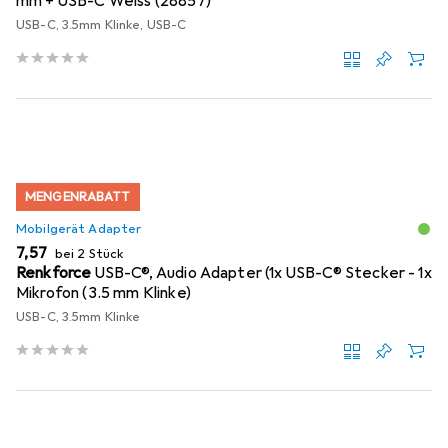
mm + USB-C Weiss (28857)
USB-C, 3.5mm Klinke, USB-C
MENGENRABATT
Mobilgerät Adapter
EUR
7,57
bei 2 Stück
Renkforce
USB-C®, Audio Adapter (1x USB-C® Stecker - 1x
Mikrofon (3.5 mm Klinke)
USB-C, 3.5mm Klinke