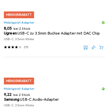
MENGENRABATT
Mobilgerät Adapter
EUR
8,05
bei 2 Stück
Ugreen
USB-C zu 3.5mm Buchse Adapter mit DAC Chip
USB-C, 3.5mm Klinke
215
MENGENRABATT
Mobilgerät Adapter
EUR
9,22
bei 2 Stück
Samsung
USB-C Audio-Adapter
USB-C, 3.5mm Klinke