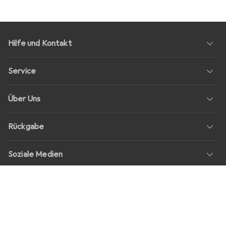
Hilfe und Kontakt
Service
Über Uns
Rückgabe
Soziale Medien
Stellenangebote
Preise
Alle Preise in EUR inkl. MwSt., zzgl.
Versandkosten
bei Bestellungen