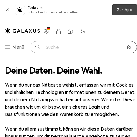
Galaxus
Zur App
Schneller finden und bestellen
Einstellungen
Kundenkonto
Vergleichslisten
Merklisten
Warenkorb
Navigation nach Kategorien
Menü
Suche
Kopfhörer + Headset
Deine Daten. Deine Wahl.
Kopfhörer
Gembird Detroit
Zubehör
Wenn du nur das Nötigste wählst, erfassen wir mit Cookies
und ähnlichen Technologien Informationen zu deinem Gerät
EUR
15,90
und deinem Nutzungsverhalten auf unserer Website. Diese
Gembird
Detroit
brauchen wir, um dir bspw. ein sicheres Login und
ANC, Kabelgebunden
Basisfunktionen wie den Warenkorb zu ermöglichen.
Wenn du allem zustimmst, können wir diese Daten darüber
hinaus nutzen, um dir personalisierte Angebote zu zeigen,