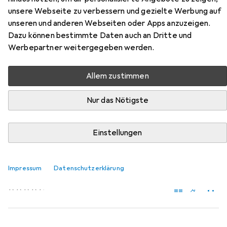
unsere Webseite zu verbessern und gezielte Werbung auf
Zubehör für Gembird Detroit
unseren und anderen Webseiten oder Apps anzuzeigen.
Dazu können bestimmte Daten auch an Dritte und
Hier findest du passendes Zubehör zum Produkt Gembird
Werbepartner weitergegeben werden.
Detroit aus der Kategorie Mobilgerät Adapter.
Relevanz
Allem zustimmen
Produktliste
Nur das Nötigste
Einstellungen
Mobilgerät Adapter
EUR
18,19
Apple
Lightning auf 3,5-mm-Kopfhöreranschluss Adapter
Impressum
Datenschutzerklärung
Lightning, 3.5mm Klinke
2316