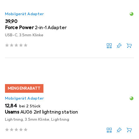
Mobilgerät Adapter
EUR
39,90
Force Power
2-in-1 Adapter
USB-C, 3.5mm Klinke
MENGENRABATT
Mobilgerät Adapter
EUR
12,84
bei 2 Stück
Usams
AU06 2in1 lightning station
Lightning, 3.5mm Klinke, Lightning