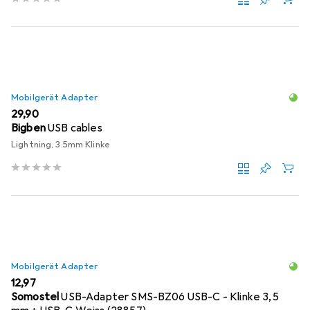
Mobilgerät Adapter
EUR
29,90
Bigben
USB cables
Lightning, 3.5mm Klinke
Mobilgerät Adapter
EUR
12,97
Somostel
USB-Adapter SMS-BZ06 USB-C - Klinke 3,5