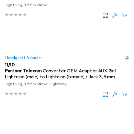
Lightning, 3.5mm Klinke
Mobilgerät Adapter
EUR
11,90
Partner Telecom
Converter OEM Adapter AUX 2in1
Lightning (male) to Lightning (female) / Jack 3,5 mm
(female) silver
Lightning, 3.5mm Klinke, Lightning