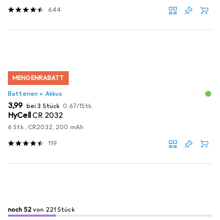
644
MENGENRABATT
Batterien + Akkus
EUR
EUR
3,99
bei 3 Stück
0,67
/
1Stk.
HyCell
CR 2032
6 Stk., CR2032, 200 mAh
119
52
52
noch 52
/ 221
von 221 Stück
von 221 Stück