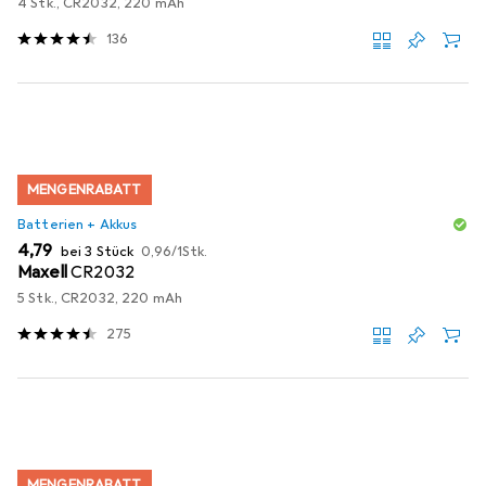
4 Stk., CR2032, 220 mAh
136
MENGENRABATT
Batterien + Akkus
EUR
EUR
4,79
bei 3 Stück
0,96
/
1Stk.
Maxell
CR2032
5 Stk., CR2032, 220 mAh
275
MENGENRABATT