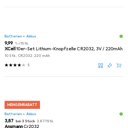
Batterien + Akkus
EUR
EUR
9,99
1,–
/
1Stk.
XCell
10er-Set Lithium-Knopfzelle CR2032, 3V / 220mAh
10 Stk., CR2032, 220 mAh
5
MENGENRABATT
Batterien + Akkus
EUR
EUR
3,87
bei 3 Stück
3,87
/
1Stk.
Ansmann
Cr2032