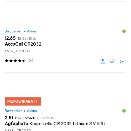
Batterien + Akkus
EUR
EUR
12,65
12,65
/
1Stk.
AccuCell
CR2032
1 Stk., CR2032
24
MENGENRABATT
Batterien + Akkus
EUR
EUR
2,51
bei 3 Stück
0,50
/
1Stk.
Agfaphoto
Knopfzelle CR 2032 Lithium 3 V 5 St.
5 Stk., CR2032