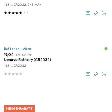
1 Stk., CR2032, 245 mAh
10
Batterien + Akkus
EUR
EUR
19,04
19,04
/
1Stk.
Lenovo
Battery (CR2032)
1 Stk., CR2032
MENGENRABATT