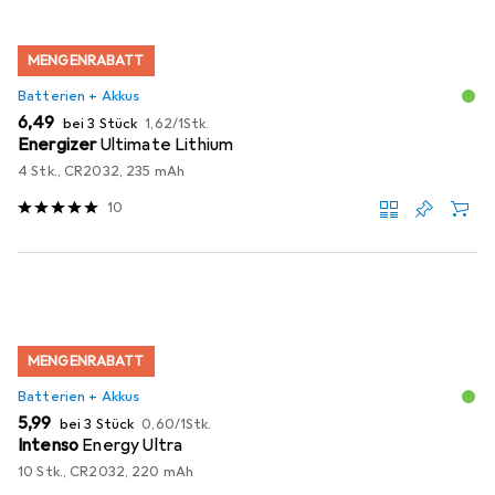
MENGENRABATT
Batterien + Akkus
EUR
EUR
6,49
bei 3 Stück
1,62
/
1Stk.
Energizer
Ultimate Lithium
4 Stk., CR2032, 235 mAh
10
MENGENRABATT
Batterien + Akkus
EUR
EUR
5,99
bei 3 Stück
0,60
/
1Stk.
Intenso
Energy Ultra
10 Stk., CR2032, 220 mAh