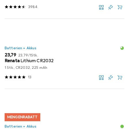
3984
Batterien + Akkus
EUR
EUR
23,79
23,79
/
1Stk.
Renata
Lithium CR2032
1 Stk., CR2032, 225 mAh
13
MENGENRABATT
Batterien + Akkus