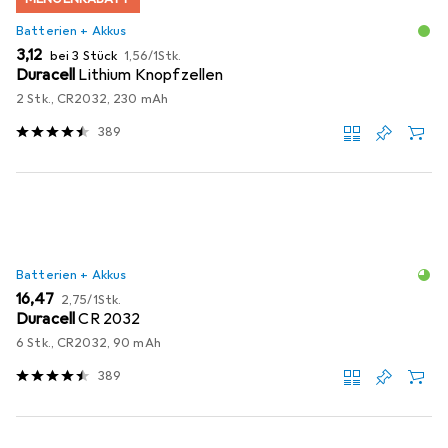
Batterien + Akkus
EUR
EUR
3,12
bei 3 Stück
1,56
/
1Stk.
Duracell
Lithium Knopfzellen
2 Stk., CR2032, 230 mAh
389
Batterien + Akkus
EUR
EUR
16,47
2,75
/
1Stk.
Duracell
CR 2032
6 Stk., CR2032, 90 mAh
389