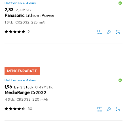
Batterien + Akkus
EUR
EUR
2,33
2,33
/
1Stk.
Panasonic
Lithium Power
1 Stk., CR2032, 225 mAh
9
MENGENRABATT
Batterien + Akkus
EUR
EUR
1,96
bei 3 Stück
0,49
/
1Stk.
MediaRange
Cr2032
4 Stk., CR2032, 220 mAh
30