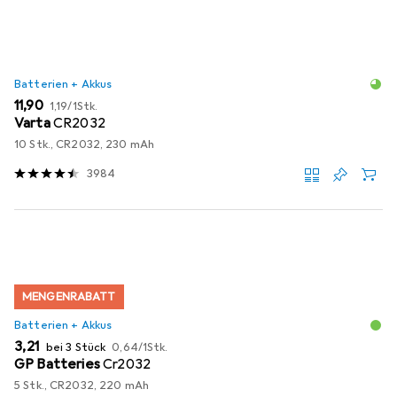
Batterien + Akkus
EUR
EUR
11,90
1,19
/
1Stk.
Varta
CR2032
10 Stk., CR2032, 230 mAh
3984
MENGENRABATT
Batterien + Akkus
EUR
EUR
3,21
bei 3 Stück
0,64
/
1Stk.
GP Batteries
Cr2032
5 Stk., CR2032, 220 mAh