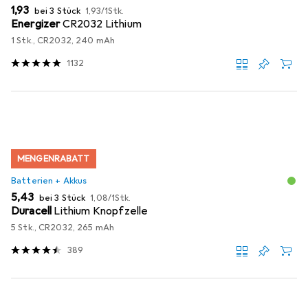
EUR
EUR
1,93
bei 3 Stück
1,93
/
1Stk.
Energizer
CR2032 Lithium
1 Stk., CR2032, 240 mAh
1132
MENGENRABATT
Batterien + Akkus
EUR
EUR
5,43
bei 3 Stück
1,08
/
1Stk.
Duracell
Lithium Knopfzelle
5 Stk., CR2032, 265 mAh
389