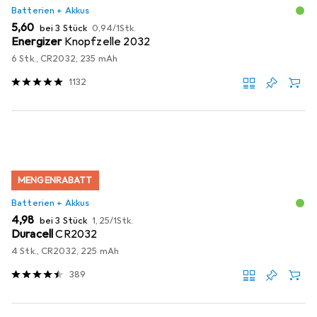
Batterien + Akkus
EUR
EUR
5,60
bei 3 Stück
0,94
/
1Stk.
Energizer
Knopfzelle 2032
6 Stk., CR2032, 235 mAh
1132
MENGENRABATT
Batterien + Akkus
EUR
EUR
4,98
bei 3 Stück
1,25
/
1Stk.
Duracell
CR2032
4 Stk., CR2032, 225 mAh
389