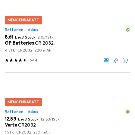
MENGENRABATT
Batterien + Akkus
EUR
EUR
8,61
bei 3 Stück
2,15
/
1Stk.
GP Batteries
CR 2032
4 Stk., CR2032, 220 mAh
644
MENGENRABATT
Batterien + Akkus
EUR
EUR
12,83
bei 3 Stück
12,83
/
1Stk.
Varta
CR2032
1 Stk., CR2032, 230 mAh