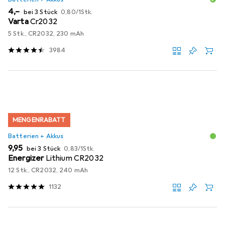
EUR
EUR
4,–
bei 3 Stück
0,80
/
1Stk.
Varta
Cr2032
5 Stk., CR2032, 230 mAh
3984
MENGENRABATT
Batterien + Akkus
EUR
EUR
9,95
bei 3 Stück
0,83
/
1Stk.
Energizer
Lithium CR2032
12 Stk., CR2032, 240 mAh
1132