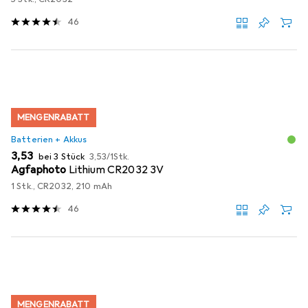
46
MENGENRABATT
Batterien + Akkus
EUR
EUR
3,53
bei 3 Stück
3,53
/
1Stk.
Agfaphoto
Lithium CR2032 3V
1 Stk., CR2032, 210 mAh
46
MENGENRABATT