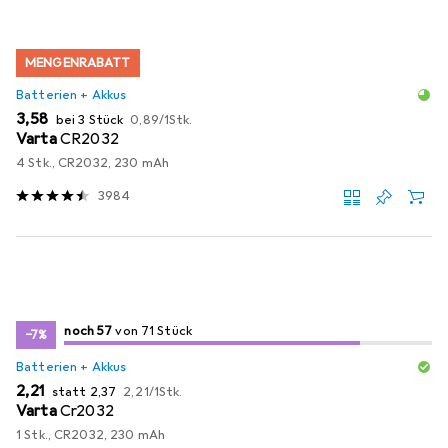
MENGENRABATT
Batterien + Akkus
EUR
EUR
3,58
bei 3 Stück
0,89
/
1Stk.
Varta
CR2032
4 Stk., CR2032, 230 mAh
3984
57
57
noch 57
/ 71
von 71 Stück
von 71 Stück
−7%
Batterien + Akkus
EUR
EUR
EUR
2,21
statt
2,37
2,21
/
1Stk.
Varta
Cr2032
1 Stk., CR2032, 230 mAh