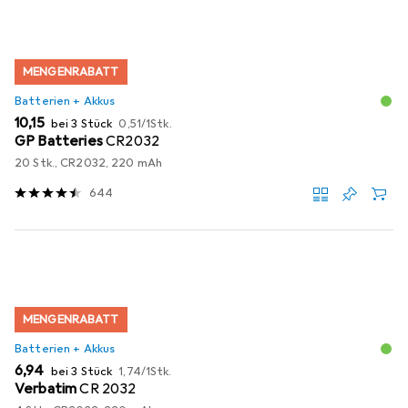
MENGENRABATT
Batterien + Akkus
EUR
EUR
10,15
bei 3 Stück
0,51
/
1Stk.
GP Batteries
CR2032
20 Stk., CR2032, 220 mAh
644
MENGENRABATT
Batterien + Akkus
EUR
EUR
6,94
bei 3 Stück
1,74
/
1Stk.
Verbatim
CR 2032