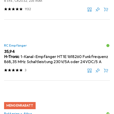
6 Stk., CR2032, 235 mAh
1132
RC Empfänger
EUR
35,94
H-Tronic
1-Kanal-Empfänger HT1E 1618260 Funkfrequenz
868,35 MHz Schaltleistung 230V/5A oder 24VDC/5 A
3
MENGENRABATT
Batterien + Akkus