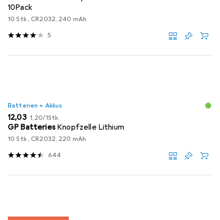
10Pack
10 Stk., CR2032, 240 mAh
5
Batterien + Akkus
EUR
EUR
12,03
1,20
/
1Stk.
GP Batteries
Knopfzelle Lithium
10 Stk., CR2032, 220 mAh
644