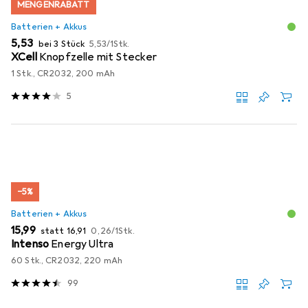
MENGENRABATT
Batterien + Akkus
EUR
EUR
5,53
bei 3 Stück
5,53
/
1Stk.
XCell
Knopfzelle mit Stecker
1 Stk., CR2032, 200 mAh
5
−5%
Batterien + Akkus
EUR
EUR
EUR
15,99
statt
16,91
0,26
/
1Stk.
Intenso
Energy Ultra
60 Stk., CR2032, 220 mAh
99