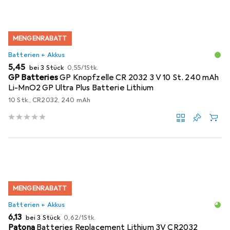
MENGENRABATT
Batterien + Akkus
EUR
EUR
5,45
bei 3 Stück
0,55
/
1Stk.
GP Batteries
GP Knopfzelle CR 2032 3 V 10 St. 240 mAh
Li-MnO2 GP Ultra Plus Batterie Lithium
10 Stk., CR2032, 240 mAh
MENGENRABATT
Batterien + Akkus
EUR
EUR
6,13
bei 3 Stück
0,62
/
1Stk.
Patona
Batteries Replacement Lithium 3V CR2032