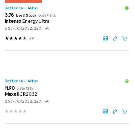
Batterien + Akkus
EUR
EUR
3,78
bei 3 Stück
0,63
/
1Stk.
Intenso
Energy Ultra
6 Stk., CR2032, 220 mAh
99
Batterien + Akkus
EUR
EUR
11,90
5,95
/
1Stk.
Maxell
CR2032
2 Stk., CR2032, 220 mAh