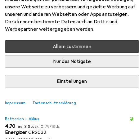
Kanal-Sender HT1S
unsere Webseite zu verbessern und gezielte Werbung auf
unseren und anderen Webseiten oder Apps anzuzeigen.
Hier findest du passendes Zubehör zum Produkt H-Tronic
Dazu können bestimmte Daten auch an Dritte und
HT 1S 1-Kanal-Sender HT1S aus den Kategorien Batterien
Werbepartner weitergegeben werden.
+ Akkus und RC Empfänger.
Allem zustimmen
Beliebt
Batterien + Akkus
RC Empfänger
H-Tronic
Nur das Nötigste
Relevanz
Einstellungen
Produktliste
Impressum
Datenschutzerklärung
MENGENRABATT
Batterien + Akkus
EUR
EUR
4,70
bei 3 Stück
0,79
/
1Stk.
Energizer
CR2032