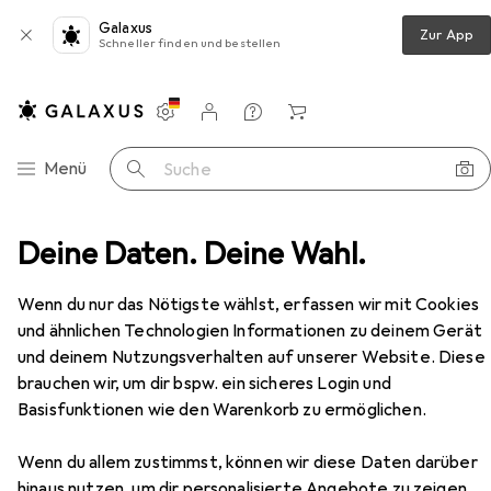
Galaxus
Zur App
Schneller finden und bestellen
Einstellungen
Kundenkonto
Vergleichslisten
Merklisten
Warenkorb
Navigation nach Kategorien
Menü
Suche
Fernbedienung
Deine Daten. Deine Wahl.
H-Tronic HT 1S 1-Kanal-Sender HT1S
Zubehör
Wenn du nur das Nötigste wählst, erfassen wir mit Cookies
EUR
24,48
H-Tronic
HT 1S 1-Kanal-Sender HT1S
und ähnlichen Technologien Informationen zu deinem Gerät
Radio Frequency (RF)
und deinem Nutzungsverhalten auf unserer Website. Diese
brauchen wir, um dir bspw. ein sicheres Login und
Basisfunktionen wie den Warenkorb zu ermöglichen.
Zubehör für H-Tronic HT 1S 1-
Wenn du allem zustimmst, können wir diese Daten darüber
hinaus nutzen, um dir personalisierte Angebote zu zeigen,