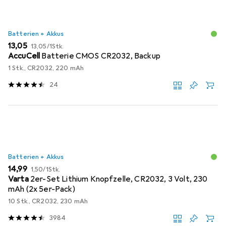
Batterien + Akkus
EUR
EUR
13,05
13,05
/
1Stk.
AccuCell
Batterie CMOS CR2032, Backup
1 Stk., CR2032, 220 mAh
24
Batterien + Akkus
EUR
EUR
14,99
1,50
/
1Stk.
Varta
2er-Set Lithium Knopfzelle, CR2032, 3 Volt, 230
mAh (2x 5er-Pack)
10 Stk., CR2032, 230 mAh
3984