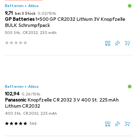
Batterien + Akkus
EUR
EUR
9,71
bei 3 Stück
0,02
/
1Stk.
GP Batteries
1x500 GP CR2032 Lithium 3V Knopfzelle
BULK Schrumpfpack
500 Stk., CR2032, 230 mAh
Batterien + Akkus
EUR
EUR
102,94
0,26
/
1Stk.
Panasonic
Knopfzelle CR 2032 3 V 400 St. 225 mAh
Lithium CR2032
400 Stk., CR2032, 225 mAh
566