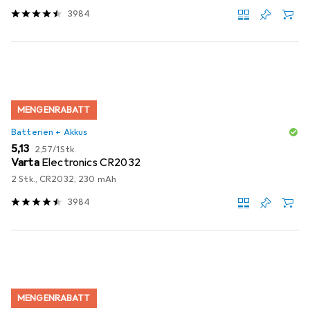
3984
MENGENRABATT
Batterien + Akkus
EUR
EUR
5,13
2,57
/
1Stk.
Varta
Electronics CR2032
2 Stk., CR2032, 230 mAh
3984
MENGENRABATT