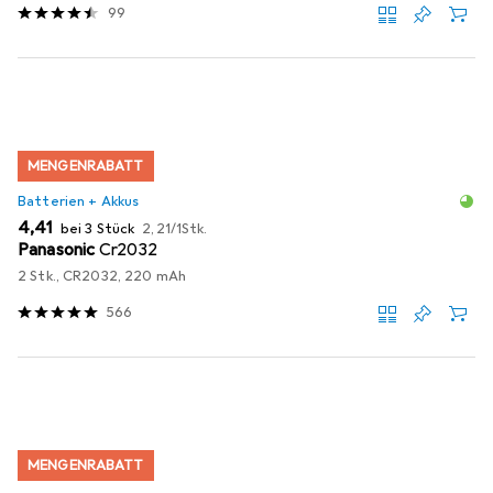
99
MENGENRABATT
Batterien + Akkus
EUR
EUR
4,41
bei 3 Stück
2,21
/
1Stk.
Panasonic
Cr2032
2 Stk., CR2032, 220 mAh
566
MENGENRABATT