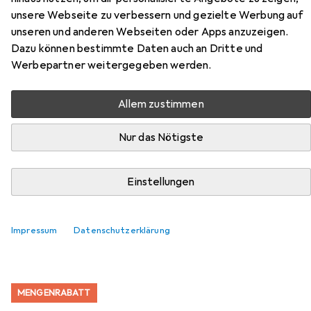
Profi Line aus der Kategorie Objektivfilter Zubehör.
unsere Webseite zu verbessern und gezielte Werbung auf
unseren und anderen Webseiten oder Apps anzuzeigen.
Relevanz
Dazu können bestimmte Daten auch an Dritte und
Produktliste
Werbepartner weitergegeben werden.
Allem zustimmen
Objektivfilter Zubehör
Nur das Nötigste
EUR
12,78
Caruba
Step up/down Ring 37mm 43mm
Objektivfilter Adapter
Einstellungen
2
Impressum
Datenschutzerklärung
MENGENRABATT