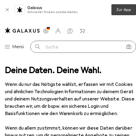
Galaxus
Zur App
Schneller finden und bestellen
Einstellungen
Kundenkonto
Vergleichslisten
Merklisten
Warenkorb
Navigation nach Kategorien
Menü
Suche
Objektive + Filter
Deine Daten. Deine Wahl.
Objektivfilter
Hama Profi Line
Zubehör
EUR
18,99
Wenn du nur das Nötigste wählst, erfassen wir mit Cookies
Hama
Profi Line
und ähnlichen Technologien Informationen zu deinem Gerät
13 Grössen
und deinem Nutzungsverhalten auf unserer Website. Diese
brauchen wir, um dir bspw. ein sicheres Login und
Basisfunktionen wie den Warenkorb zu ermöglichen.
Zubehör für Hama Profi Line
Wenn du allem zustimmst, können wir diese Daten darüber
Hier findest du passendes Zubehör zum Produkt Hama
hinaus nutzen, um dir personalisierte Angebote zu zeigen,