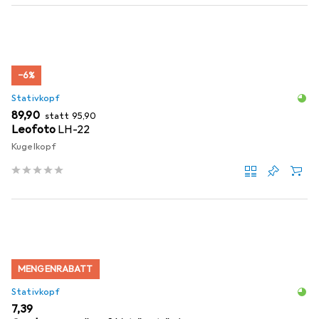
−6%
Stativkopf
EUR
EUR
89,90
statt
95,90
Leofoto
LH-22
Kugelkopf
MENGENRABATT
Stativkopf
EUR
7,39