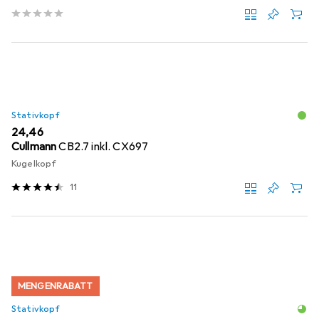
Stativkopf
EUR
24,46
Cullmann
CB2.7 inkl. CX697
Kugelkopf
11
MENGENRABATT
Stativkopf