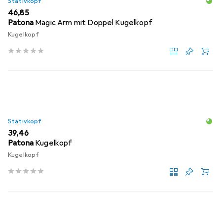
Stativkopf
EUR
46,85
Patona
Magic Arm mit Doppel Kugelkopf
Kugelkopf
Stativkopf
EUR
39,46
Patona
Kugelkopf
Kugelkopf