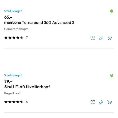
Stativkopf
EUR
65,–
mantona
Turnaround 360 Advanced 3
Panoramakopf
7
Stativkopf
EUR
79,–
Sirui
LE-60 Nivellierkopf
Kugelkopf
6