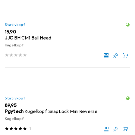
Stativkopf
EUR
15,90
JJC
BH CM1 Ball Head
Kugelkopf
Stativkopf
EUR
89,95
Pgytech
Kugelkopf SnapLock Mini Reverse
Kugelkopf
1