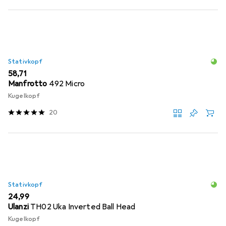
Stativkopf
EUR
58,71
Manfrotto
492 Micro
Kugelkopf
20
Stativkopf
EUR
24,99
Ulanzi
TH02 Uka Inverted Ball Head
Kugelkopf