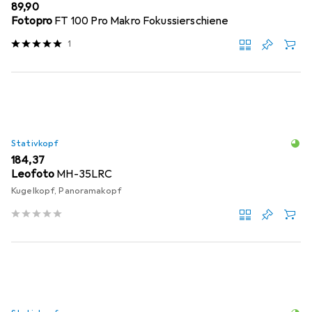
EUR
89,90
Fotopro
FT 100 Pro Makro Fokussierschiene
1
Stativkopf
EUR
184,37
Leofoto
MH-35LRC
Kugelkopf, Panoramakopf