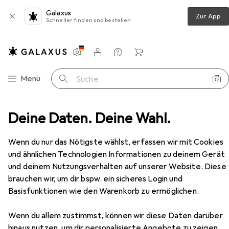
Galaxus
Zur App
Schneller finden und bestellen
Einstellungen
Kundenkonto
Vergleichslisten
Merklisten
Warenkorb
Navigation nach Kategorien
Menü
Suche
o
Deine Daten. Deine Wahl.
Stative + Gimbals
Stativ
Hama Traveller Pro
Zubehör
Wenn du nur das Nötigste wählst, erfassen wir mit Cookies
und ähnlichen Technologien Informationen zu deinem Gerät
und deinem Nutzungsverhalten auf unserer Website. Diese
brauchen wir, um dir bspw. ein sicheres Login und
Basisfunktionen wie den Warenkorb zu ermöglichen.
EUR
43,89
Hama
Traveller Pro
Wenn du allem zustimmst, können wir diese Daten darüber
Metall
hinaus nutzen, um dir personalisierte Angebote zu zeigen,