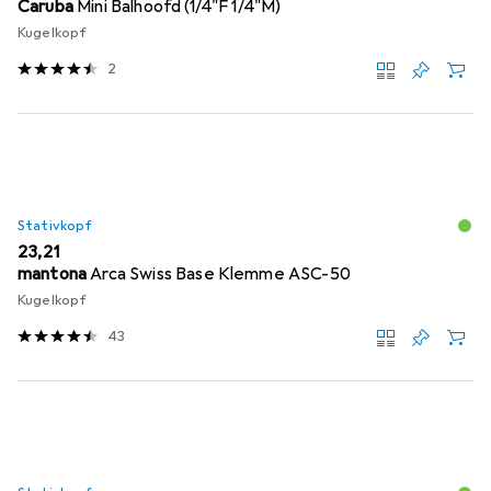
Caruba
Mini Balhoofd (1/4"F 1/4"M)
Kugelkopf
2
Stativkopf
EUR
23,21
mantona
Arca Swiss Base Klemme ASC-50
Kugelkopf
43