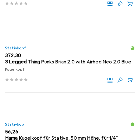
Stativkopf
EUR
372,30
3 Legged Thing
Punks Brian 2.0 with Airhed Neo 2.0 Blue
Kugelkopf
Stativkopf
EUR
56,26
Hama
Kugelkopf für Stative, 50 mm Höhe, für 1/4"