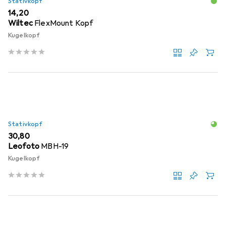
Stativkopf
EUR
14,20
Wiltec
FlexMount Kopf
Kugelkopf
Stativkopf
EUR
30,80
Leofoto
MBH-19
Kugelkopf