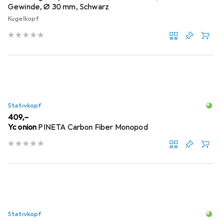
Gewinde, Ø 30 mm, Schwarz
Kugelkopf
Stativkopf
EUR
409,–
Yc onion
PINETA Carbon Fiber Monopod
Stativkopf