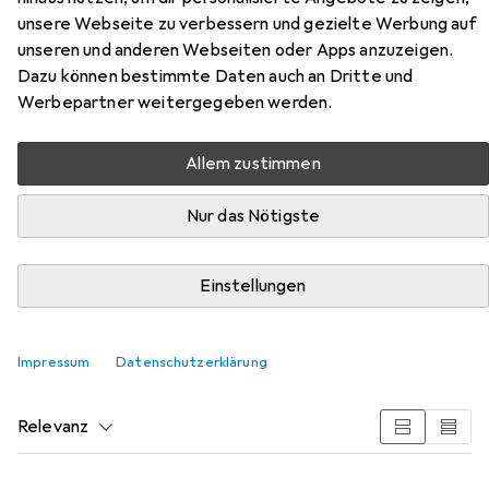
unsere Webseite zu verbessern und gezielte Werbung auf
unseren und anderen Webseiten oder Apps anzuzeigen.
Dazu können bestimmte Daten auch an Dritte und
Werbepartner weitergegeben werden.
Allem zustimmen
Zubehör für Hama Traveller Pro
Nur das Nötigste
Hier findest du passendes Zubehör zum Produkt Hama
Einstellungen
Traveller Pro aus der Kategorie Stativkopf.
Impressum
Datenschutzerklärung
Beliebt
Hama
Relevanz
Produktliste