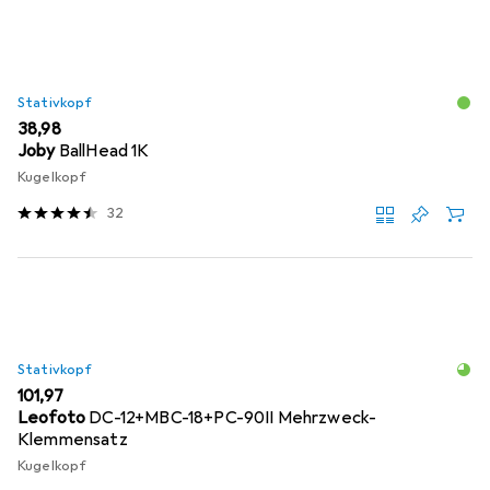
Stativkopf
EUR
38,98
Joby
BallHead 1K
Kugelkopf
32
Stativkopf
EUR
101,97
Leofoto
DC-12+MBC-18+PC-90II Mehrzweck-
Klemmensatz
Kugelkopf