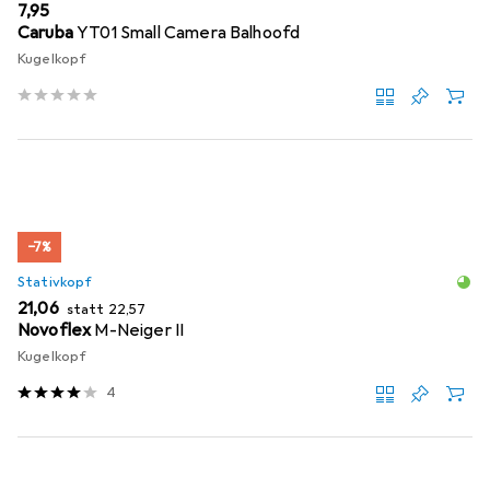
EUR
7,95
Caruba
YT01 Small Camera Balhoofd
Kugelkopf
−7%
Stativkopf
EUR
EUR
21,06
statt
22,57
Novoflex
M-Neiger II
Kugelkopf
4