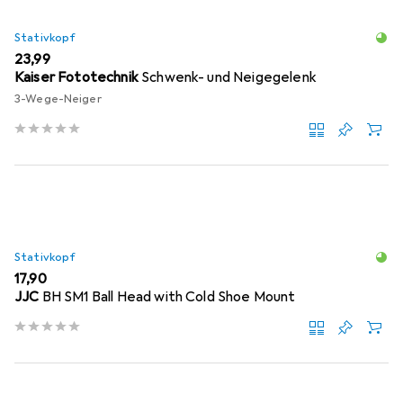
Stativkopf
EUR
23,99
Kaiser Fototechnik
Schwenk- und Neigegelenk
3-Wege-Neiger
Stativkopf
EUR
17,90
JJC
BH SM1 Ball Head with Cold Shoe Mount