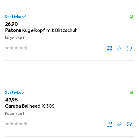
Stativkopf
EUR
26,90
Patona
Kugelkopf mit Blitzschuh
Kugelkopf
Stativkopf
EUR
49,95
Caruba
Ballhead X 30S
Kugelkopf