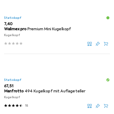
Stativkopf
EUR
7,40
Walimex pro
Premium Mini Kugelkopf
Kugelkopf
Stativkopf
EUR
67,51
Manfrotto
494 Kugelkopf mit Auflageteller
Kugelkopf
18