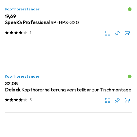
Kopfhörerständer
EUR
19,69
SpeaKa Professional
SP-HPS-320
1
Kopfhörerständer
EUR
32,08
Delock
Kopfhörerhalterung verstellbar zur Tischmontage
5