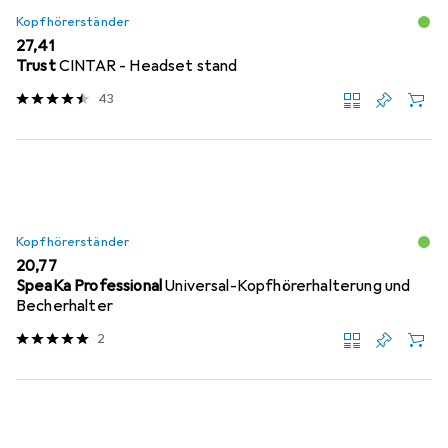
Kopfhörerständer
EUR
27,41
Trust
CINTAR - Headset stand
43
Kopfhörerständer
EUR
20,77
SpeaKa Professional
Universal-Kopfhörerhalterung und
Becherhalter
2