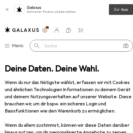
Galaxus
Zur App
Schneller finden und bestellen
Einstellungen
Kundenkonto
Vergleichslisten
Merklisten
Warenkorb
Navigation nach Kategorien
Menü
Suche
behör
Deine Daten. Deine Wahl.
Gaming Headset
HORI Gaming Headset HG
Zubehör
Wenn du nur das Nötigste wählst, erfassen wir mit Cookies
EUR
28,61
und ähnlichen Technologien Informationen zu deinem Gerät
HORI
Gaming Headset HG
und deinem Nutzungsverhalten auf unserer Website. Diese
Kabelgebunden
brauchen wir, um dir bspw. ein sicheres Login und
Basisfunktionen wie den Warenkorb zu ermöglichen.
Wenn du allem zustimmst, können wir diese Daten darüber
Zubehör für HORI Gaming
hinaus nutzen, um dir personalisierte Angebote zu zeigen,