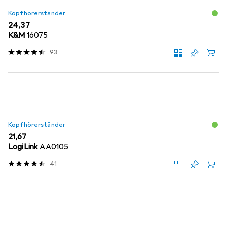
Kopfhörerständer
EUR
24,37
K&M
16075
93
Kopfhörerständer
EUR
21,67
LogiLink
AA0105
41