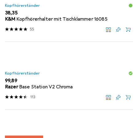
Kopfhörerständer
EUR
38,35
K&M
Kopfhörerhalter mit Tischklammer 16085
55
Kopfhörerständer
EUR
99,89
Razer
Base Station V2 Chroma
113