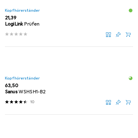
Kopfhörerständer
EUR
21,39
LogiLink
Prüfen
Kopfhörerständer
EUR
63,50
Sanus
WSHSH1-B2
10