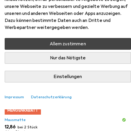
unsere Webseite zu verbessern und gezielte Werbung auf
Headset HG
unseren und anderen Webseiten oder Apps anzuzeigen.
Dazu können bestimmte Daten auch an Dritte und
Hier findest du passendes Zubehör zum Produkt HORI
Werbepartner weitergegeben werden.
Gaming Headset HG aus den Kategorien Mausmatte und
Kopfhörerständer.
Allem zustimmen
Nur das Nötigste
Beliebt
Mausmatte
Kopfhörerständer
Relevanz
Einstellungen
Produktliste
Impressum
Datenschutzerklärung
MENGENRABATT
Mausmatte
EUR
12,86
bei 2 Stück