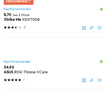
MENGENRABATT
Kopfhörerständer
EUR
8,70
bei 2 Stück
Xtrike Me
XDXT008
4
Kopfhörerständer
EUR
54,90
ASUS
ROG Throne II Core
1