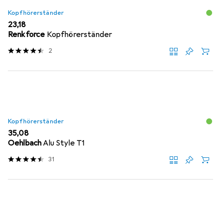
Kopfhörerständer
EUR
23,18
Renkforce
Kopfhörerständer
2
Kopfhörerständer
EUR
35,08
Oehlbach
Alu Style T1
31