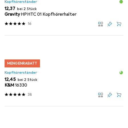
Kopfhörerständer
EUR
12,37
bei 2 Stück
Gravity
HPHTC 01 Kopfhörerhalter
16
MENGENRABATT
Kopfhörerständer
EUR
12,45
bei 2 Stück
K&M
16330
38