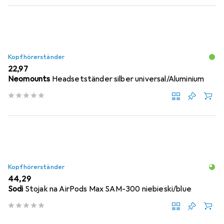
Kopfhörerständer
EUR
22,97
Neomounts
Headsetständer silber universal/Aluminium
Kopfhörerständer
EUR
44,29
Sodi
Stojak na AirPods Max SAM-300 niebieski/blue