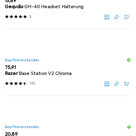
EUR
15,89
Gequdio
GH-40 Headset Halterung
5
Kopfhörerständer
EUR
75,91
Razer
Base Station V2 Chroma
113
Kopfhörerständer
EUR
20,89