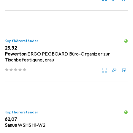
Kopfhörerständer
EUR
25,32
Powerton
ERGO PEGBOARD Büro-Organizer zur
Tischbefestigung, grau
Kopfhörerständer
EUR
62,07
Sanus
WSHSH1-W2