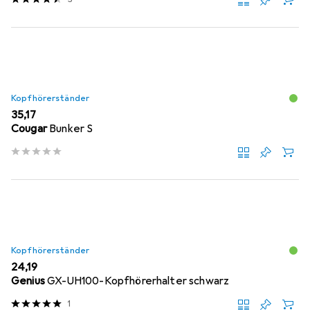
Kopfhörerständer
EUR
35,17
Cougar
Bunker S
Kopfhörerständer
EUR
24,19
Genius
GX-UH100-Kopfhörerhalter schwarz
1