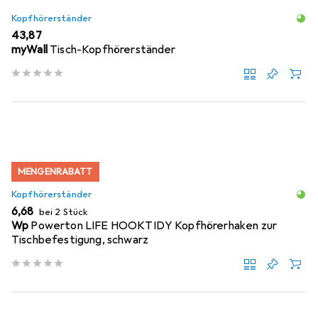
Kopfhörerständer
EUR
43,87
myWall
Tisch-Kopfhörerständer
MENGENRABATT
Kopfhörerständer
EUR
6,68
bei 2 Stück
Wp
Powerton LIFE HOOKTIDY Kopfhörerhaken zur
Tischbefestigung, schwarz