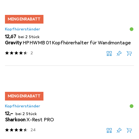
MENGENRABATT
Kopfhörerständer
EUR
12,67
bei 2 Stück
Gravity
HPHWMB 01 Kopfhörerhalter für Wandmontage
2
MENGENRABATT
Kopfhörerständer
EUR
12,–
bei 2 Stück
Sharkoon
X-Rest PRO
24