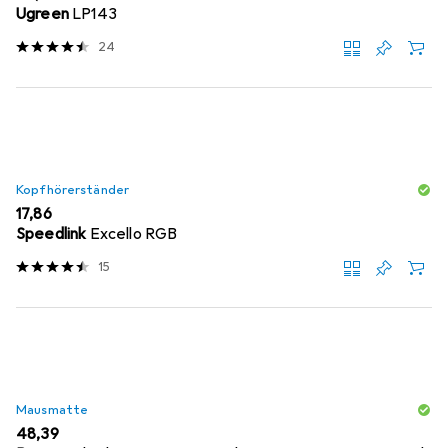
Ugreen
LP143
24
Kopfhörerständer
EUR
17,86
Speedlink
Excello RGB
15
Mausmatte
EUR
48,39