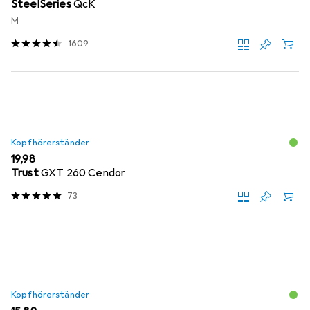
SteelSeries
QcK
M
1609
Kopfhörerständer
EUR
19,98
Trust
GXT 260 Cendor
73
Kopfhörerständer