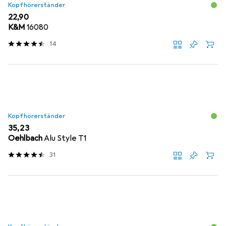
Kopfhörerständer
EUR
22,90
K&M
16080
14
Kopfhörerständer
EUR
35,23
Oehlbach
Alu Style T1
31