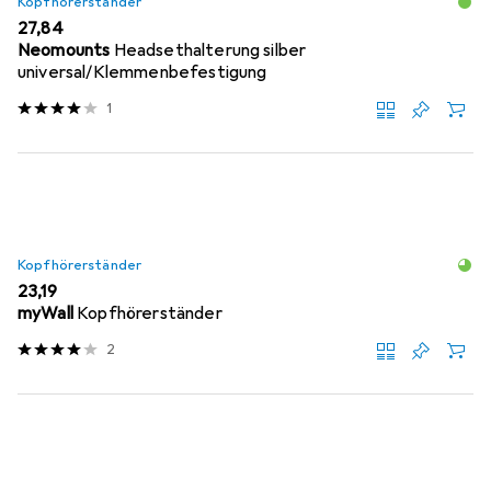
Kopfhörerständer
EUR
27,84
Neomounts
Headsethalterung silber
universal/Klemmenbefestigung
1
Kopfhörerständer
EUR
23,19
myWall
Kopfhörerständer
2