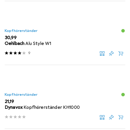
Kopfhörerständer
EUR
30,99
Oehlbach
Alu Style W1
9
Kopfhörerständer
EUR
21,19
Dynavox
Kopfhörerständer KH1000