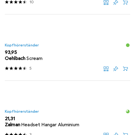
10
Kopfhörerständer
EUR
93,95
Oehlbach
Scream
5
Kopfhörerständer
EUR
21,31
Zalman
Headset Hangar Aluminium
3