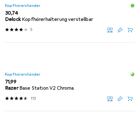
Kopfhörerständer
EUR
30,74
Delock
Kopfhörerhalterung verstellbar
5
Kopfhörerständer
EUR
71,99
Razer
Base Station V2 Chroma
113