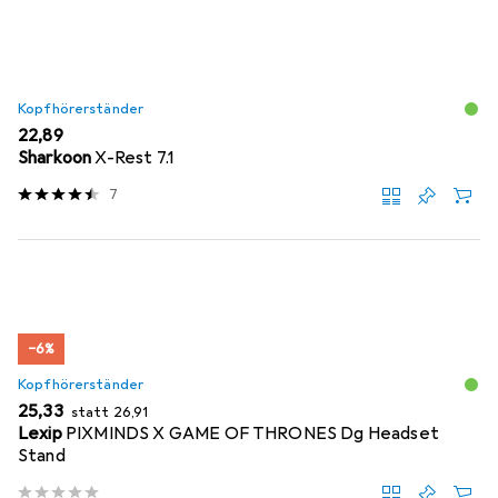
Kopfhörerständer
EUR
22,89
Sharkoon
X-Rest 7.1
7
−6%
Kopfhörerständer
EUR
EUR
25,33
statt
26,91
Lexip
PIXMINDS X GAME OF THRONES Dg Headset
Stand