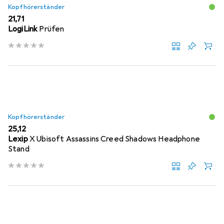
Kopfhörerständer
EUR
21,71
LogiLink
Prüfen
Kopfhörerständer
EUR
25,12
Lexip
X Ubisoft Assassins Creed Shadows Headphone
Stand