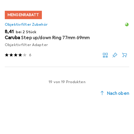
MENGENRABATT
Objektivfilter Zubehör
EUR
8,41
bei 2 Stück
Caruba
Step up/down Ring 77mm 69mm
Objektivfilter Adapter
6
19 von 19 Produkten
Nach oben