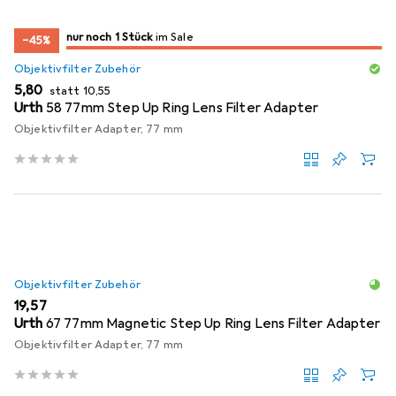
noch 1 Stück
nur noch 1 Stück
im Sale
im Sale
−45%
Objektivfilter Zubehör
EUR
EUR
5,80
statt
10,55
Urth
58 77mm Step Up Ring Lens Filter Adapter
Objektivfilter Adapter, 77 mm
Objektivfilter Zubehör
EUR
19,57
Urth
67 77mm Magnetic Step Up Ring Lens Filter Adapter
Objektivfilter Adapter, 77 mm