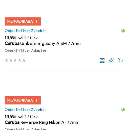
MENGENRABATT
Objektivfilter Zubehör
EUR
14,95
bei 2 Stück
Caruba
Umkehrring Sony A SM 77mm
Objektivfilter Adapter
MENGENRABATT
Objektivfilter Zubehör
EUR
14,95
bei 2 Stück
Caruba
Reverse Ring Nikon AI 77mm
Objektivfilter Adapter