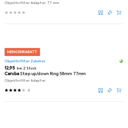
Objektivfilter Adapter, 77 mm
MENGENRABATT
Objektivfilter Zubehör
EUR
12,95
bei 2 Stück
Caruba
Step up/down Ring 58mm 77mm
Objektivfilter Adapter
6