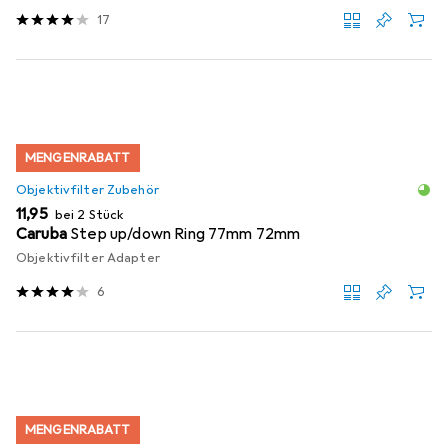
17
MENGENRABATT
Objektivfilter Zubehör
EUR
11,95
bei 2 Stück
Caruba
Step up/down Ring 77mm 72mm
Objektivfilter Adapter
6
MENGENRABATT