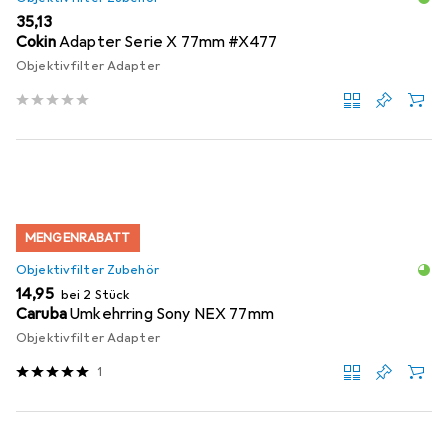
EUR
35,13
Cokin
Adapter Serie X 77mm #X477
Objektivfilter Adapter
MENGENRABATT
Objektivfilter Zubehör
EUR
14,95
bei 2 Stück
Caruba
Umkehrring Sony NEX 77mm
Objektivfilter Adapter
1