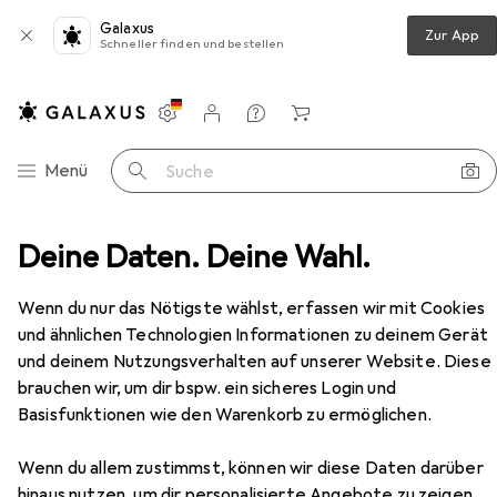
Galaxus
Zur App
Schneller finden und bestellen
Einstellungen
Kundenkonto
Vergleichslisten
Merklisten
Warenkorb
Navigation nach Kategorien
Menü
Suche
tivfilter
Deine Daten. Deine Wahl.
Hoya PRO ND Filter Kit 8/64/1000 Filterset
Zubehör
EUR
249,–
Wenn du nur das Nötigste wählst, erfassen wir mit Cookies
Hoya
PRO ND Filter Kit 8/64/1000
und ähnlichen Technologien Informationen zu deinem Gerät
Filterset
und deinem Nutzungsverhalten auf unserer Website. Diese
58 mm
72 mm
77 mm
brauchen wir, um dir bspw. ein sicheres Login und
Basisfunktionen wie den Warenkorb zu ermöglichen.
Zubehör für Hoya PRO ND Filter
Wenn du allem zustimmst, können wir diese Daten darüber
Kit 8/64/1000 Filterset
hinaus nutzen, um dir personalisierte Angebote zu zeigen,