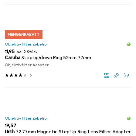
MENGENRABATT
Objektivfilter Zubehör
EUR
11,95
bei 2 Stück
Caruba
Step up/down Ring 52mm 77mm
Objektivfilter Adapter
6
Objektivfilter Zubehör
EUR
19,57
Urth
72 77mm Magnetic Step Up Ring Lens Filter Adapter