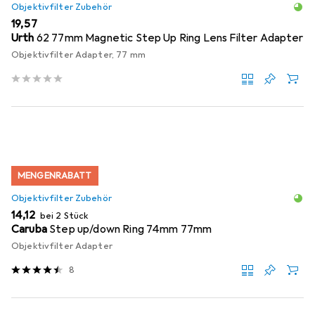
Objektivfilter Zubehör
EUR
19,57
Urth
62 77mm Magnetic Step Up Ring Lens Filter Adapter
Objektivfilter Adapter, 77 mm
MENGENRABATT
Objektivfilter Zubehör
EUR
14,12
bei 2 Stück
Caruba
Step up/down Ring 74mm 77mm
Objektivfilter Adapter
8