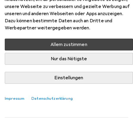
unsere Webseite zu verbessern und gezielte Werbung auf
Hier findest du passendes Zubehör zum Produkt Hoya
unseren und anderen Webseiten oder Apps anzuzeigen.
PRO ND Filter Kit 8/64/1000 Filterset aus der Kategorie
Dazu können bestimmte Daten auch an Dritte und
Objektivfilter Zubehör.
Werbepartner weitergegeben werden.
Relevanz
Allem zustimmen
Produktliste
Nur das Nötigste
Objektivfilter Zubehör
Einstellungen
EUR
15,98
Urth
67 77mm Step Up Ring Lens Filter Adapter
Objektivfilter Adapter
Impressum
Datenschutzerklärung