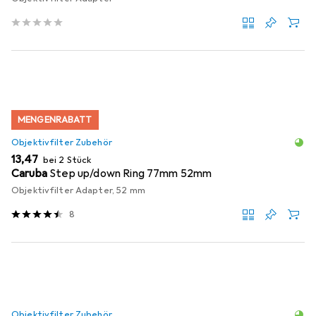
MENGENRABATT
Objektivfilter Zubehör
EUR
13,47
bei 2 Stück
Caruba
Step up/down Ring 77mm 52mm
Objektivfilter Adapter, 52 mm
8
Objektivfilter Zubehör