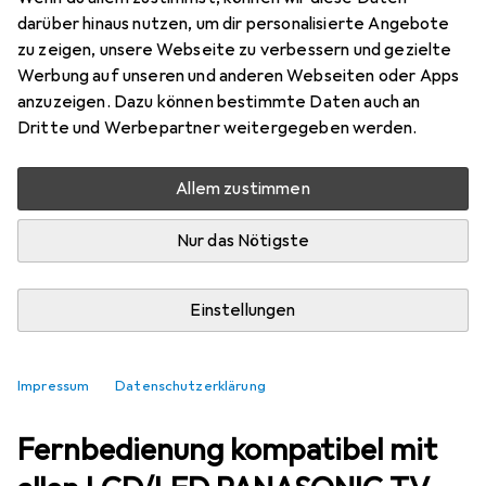
darüber hinaus nutzen, um dir personalisierte Angebote
Irradio
Fernbedienung kompatibel mit
zu zeigen, unsere Webseite zu verbessern und gezielte
allen LCD/LED PANASONIC TV und
Werbung auf unseren und anderen Webseiten oder Apps
SMART TV, Mod. IR-RCPN+
Universal Fernbedienung, Infrarot
anzuzeigen. Dazu können bestimmte Daten auch an
Dritte und Werbepartner weitergegeben werden.
Allem zustimmen
Nur das Nötigste
Einstellungen
Impressum
Datenschutzerklärung
Zubehör für Irradio
Fernbedienung kompatibel mit