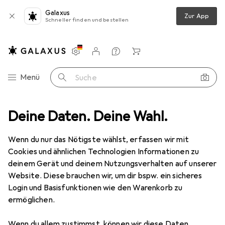
Galaxus
Zur App
Schneller finden und bestellen
Einstellungen
Kundenkonto
Vergleichslisten
Merklisten
Warenkorb
Navigation nach Kategorien
Menü
Suche
llen LCD/LED PANASONIC TV und SMART TV, Mod. IR-RCPN+
Deine Daten. Deine Wahl.
Zubehör
Wenn du nur das Nötigste wählst, erfassen wir mit
Cookies und ähnlichen Technologien Informationen zu
deinem Gerät und deinem Nutzungsverhalten auf unserer
Website. Diese brauchen wir, um dir bspw. ein sicheres
Login und Basisfunktionen wie den Warenkorb zu
ermöglichen.
Wenn du allem zustimmst, können wir diese Daten