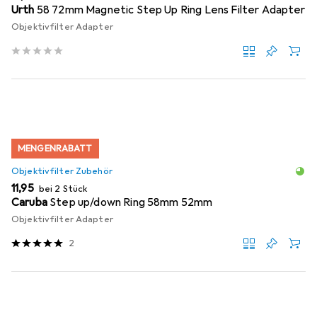
Urth
58 72mm Magnetic Step Up Ring Lens Filter Adapter
Objektivfilter Adapter
MENGENRABATT
Objektivfilter Zubehör
EUR
11,95
bei 2 Stück
Caruba
Step up/down Ring 58mm 52mm
Objektivfilter Adapter
2