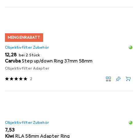
MENGENRABATT
Objektivfilter Zubehör
EUR
12,28
bei 2 Stück
Caruba
Step up/down Ring 37mm 58mm
Objektivfilter Adapter
2
Objektivfilter Zubehör
EUR
7,53
Kiwi
RLA 58mm Adapter Ring