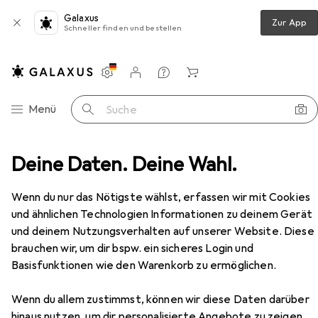
Galaxus
Zur App
Schneller finden und bestellen
Einstellungen
Kundenkonto
Vergleichslisten
Merklisten
Warenkorb
Navigation nach Kategorien
Menü
Suche
jektivfilter
Deine Daten. Deine Wahl.
Kenko Filters Filters Celeste C-PL 58mm
Zubehör
EUR
88,90
Wenn du nur das Nötigste wählst, erfassen wir mit Cookies
Kenko
Filters Filters Celeste C-PL
und ähnlichen Technologien Informationen zu deinem Gerät
58mm
und deinem Nutzungsverhalten auf unserer Website. Diese
7 Grössen
brauchen wir, um dir bspw. ein sicheres Login und
Basisfunktionen wie den Warenkorb zu ermöglichen.
Zubehör für Kenko Filters Filters
Wenn du allem zustimmst, können wir diese Daten darüber
Celeste C-PL 58mm
hinaus nutzen, um dir personalisierte Angebote zu zeigen,