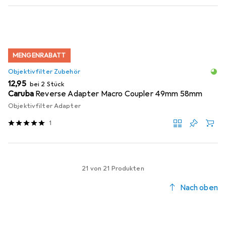
MENGENRABATT
Objektivfilter Zubehör
EUR
12,95
bei 2 Stück
Caruba
Reverse Adapter Macro Coupler 49mm 58mm
Objektivfilter Adapter
1
21 von 21 Produkten
Nach oben