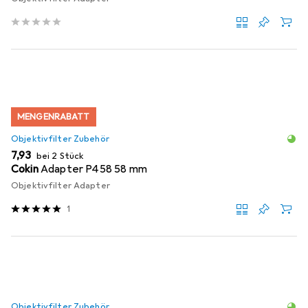
MENGENRABATT
Objektivfilter Zubehör
EUR
7,93
bei 2 Stück
Cokin
Adapter P458 58 mm
Objektivfilter Adapter
1
Objektivfilter Zubehör