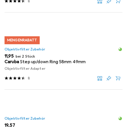
8
MENGENRABATT
Objektivfilter Zubehör
EUR
11,95
bei 2 Stück
Caruba
Step up/down Ring 58mm 49mm
Objektivfilter Adapter
8
Objektivfilter Zubehör
EUR
19,57