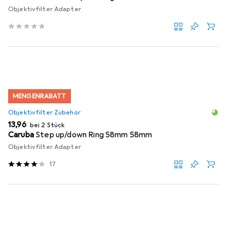
Objektivfilter Adapter
MENGENRABATT
Objektivfilter Zubehör
EUR
13,96
bei 2 Stück
Caruba
Step up/down Ring 58mm 58mm
Objektivfilter Adapter
17