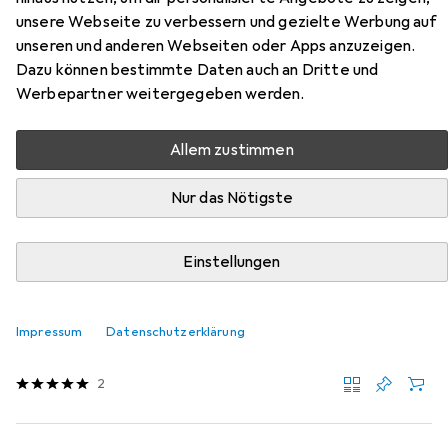
unsere Webseite zu verbessern und gezielte Werbung auf
Hier findest du passendes Zubehör zum Produkt Kenko
unseren und anderen Webseiten oder Apps anzuzeigen.
Filters Filters Celeste C-PL 58mm aus der Kategorie
Dazu können bestimmte Daten auch an Dritte und
Objektivfilter Zubehör.
Werbepartner weitergegeben werden.
Relevanz
Allem zustimmen
Produktliste
Nur das Nötigste
MENGENRABATT
Einstellungen
Objektivfilter Zubehör
EUR
11,95
bei 2 Stück
Caruba
Step up/down Ring 52mm 58mm
Impressum
Datenschutzerklärung
Objektivfilter Adapter
2