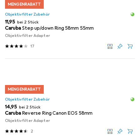
MENGENRABATT
Objektivfilter Zubehör
EUR
11,95
bei 2 Stück
Caruba
Step up/down Ring 58mm 55mm
Objektivfilter Adapter
17
MENGENRABATT
Objektivfilter Zubehör
EUR
14,95
bei 2 Stück
Caruba
Reverse Ring Canon EOS 58mm
Objektivfilter Adapter
2