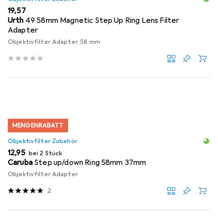
EUR
19,57
Urth
49 58mm Magnetic Step Up Ring Lens Filter
Adapter
Objektivfilter Adapter, 58 mm
MENGENRABATT
Objektivfilter Zubehör
EUR
12,95
bei 2 Stück
Caruba
Step up/down Ring 58mm 37mm
Objektivfilter Adapter
2