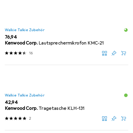
Produktliste
Walkie Talkie Zubehör
EUR
76,94
Kenwood Corp.
Lautsprechermikrofon KMC-21
16
Walkie Talkie Zubehör
EUR
42,94
Kenwood Corp.
Tragetasche KLH-131
2