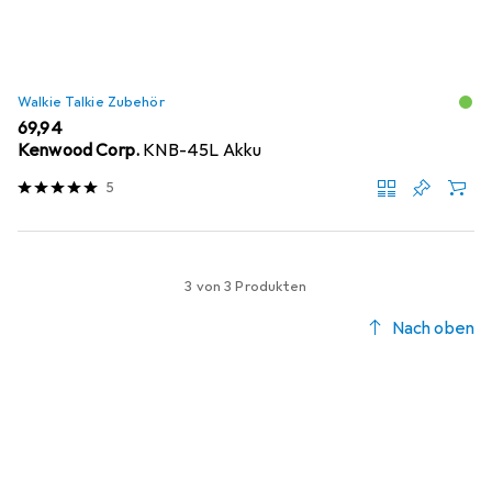
Walkie Talkie Zubehör
EUR
69,94
Kenwood Corp.
KNB-45L Akku
5
3 von 3 Produkten
Nach oben