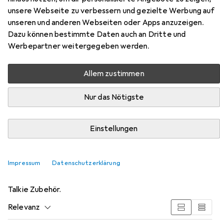
9 km
unsere Webseite zu verbessern und gezielte Werbung auf
unseren und anderen Webseiten oder Apps anzuzeigen.
Dazu können bestimmte Daten auch an Dritte und
Werbepartner weitergegeben werden.
Allem zustimmen
Nur das Nötigste
Zubehör für Kenwood Corp. TK-
Einstellungen
3701D
Impressum
Datenschutzerklärung
Hier findest du passendes Zubehör zum Produkt
Kenwood Corp. TK-3701D aus der Kategorie Walkie
Talkie Zubehör.
Relevanz