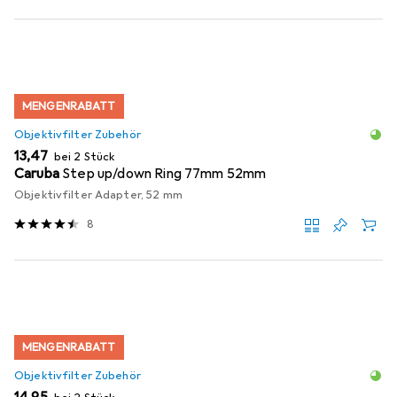
MENGENRABATT
Objektivfilter Zubehör
EUR
13,47
bei 2 Stück
Caruba
Step up/down Ring 77mm 52mm
Objektivfilter Adapter, 52 mm
8
MENGENRABATT
Objektivfilter Zubehör
EUR
14,95