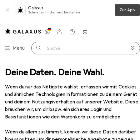
Galaxus
Zur App
Schneller finden und bestellen
Einstellungen
Kundenkonto
Vergleichslisten
Merklisten
Warenkorb
Navigation nach Kategorien
Menü
Suche
cept filter Cpl polarizing filter K & f Hd Mc Slim C 77mm
Deine Daten. Deine Wahl.
Zubehör
Wenn du nur das Nötigste wählst, erfassen wir mit Cookies
EUR
26,90
und ähnlichen Technologien Informationen zu deinem Gerät
K&F Concept
filter Cpl polarizing filter
K & f Hd Mc Slim C 77mm
und deinem Nutzungsverhalten auf unserer Website. Diese
11 Grössen
brauchen wir, um dir bspw. ein sicheres Login und
Basisfunktionen wie den Warenkorb zu ermöglichen.
Wenn du allem zustimmst, können wir diese Daten darüber
Zubehör für K&F Concept filter
hinaus nutzen, um dir personalisierte Angebote zu zeigen,