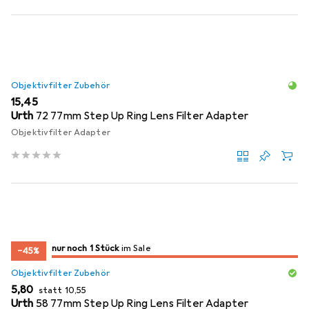
Objektivfilter Zubehör
EUR
15,45
Urth
72 77mm Step Up Ring Lens Filter Adapter
Objektivfilter Adapter
noch 1 Stück
nur noch 1 Stück
im Sale
im Sale
−45%
Objektivfilter Zubehör
EUR
EUR
5,80
statt
10,55
Urth
58 77mm Step Up Ring Lens Filter Adapter