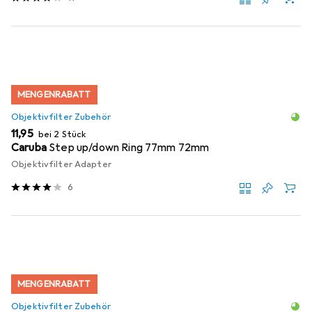
MENGENRABATT
Objektivfilter Zubehör
EUR
11,95
bei 2 Stück
Caruba
Step up/down Ring 77mm 72mm
Objektivfilter Adapter
6
MENGENRABATT
Objektivfilter Zubehör