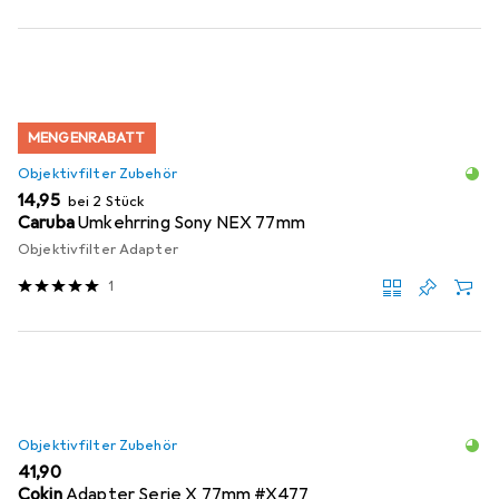
MENGENRABATT
Objektivfilter Zubehör
EUR
14,95
bei 2 Stück
Caruba
Umkehrring Sony NEX 77mm
Objektivfilter Adapter
1
Objektivfilter Zubehör
EUR
41,90
Cokin
Adapter Serie X 77mm #X477