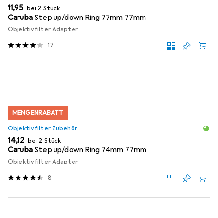
EUR
11,95
bei 2 Stück
Caruba
Step up/down Ring 77mm 77mm
Objektivfilter Adapter
17
MENGENRABATT
Objektivfilter Zubehör
EUR
14,12
bei 2 Stück
Caruba
Step up/down Ring 74mm 77mm
Objektivfilter Adapter
8