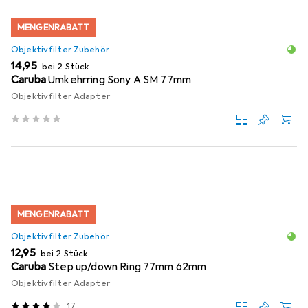
MENGENRABATT
Objektivfilter Zubehör
EUR
14,95
bei 2 Stück
Caruba
Umkehrring Sony A SM 77mm
Objektivfilter Adapter
MENGENRABATT
Objektivfilter Zubehör
EUR
12,95
bei 2 Stück
Caruba
Step up/down Ring 77mm 62mm
Objektivfilter Adapter
17