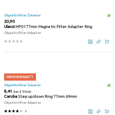
Objektivfilter Zubehör
EUR
20,90
Ulanzi
MF01 77mm Magnetic Filter Adapter Ring
Objektivfilter Adapter
MENGENRABATT
Objektivfilter Zubehör
EUR
8,41
bei 2 Stück
Caruba
Step up/down Ring 77mm 69mm
Objektivfilter Adapter
6