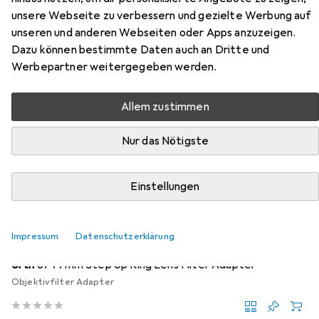
unsere Webseite zu verbessern und gezielte Werbung auf
Cpl polarizing filter K & f Hd Mc
unseren und anderen Webseiten oder Apps anzuzeigen.
Slim C 77mm
Dazu können bestimmte Daten auch an Dritte und
Werbepartner weitergegeben werden.
Hier findest du passendes Zubehör zum Produkt K&F
Concept filter Cpl polarizing filter K & f Hd Mc Slim C
Allem zustimmen
77mm aus der Kategorie Objektivfilter Zubehör.
Nur das Nötigste
Relevanz
Produktliste
Einstellungen
Objektivfilter Zubehör
Impressum
Datenschutzerklärung
EUR
15,98
Urth
67 77mm Step Up Ring Lens Filter Adapter
Objektivfilter Adapter