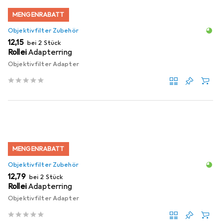
MENGENRABATT
Objektivfilter Zubehör
EUR
12,15
bei 2 Stück
Rollei
Adapterring
Objektivfilter Adapter
MENGENRABATT
Objektivfilter Zubehör
EUR
12,79
bei 2 Stück
Rollei
Adapterring
Objektivfilter Adapter