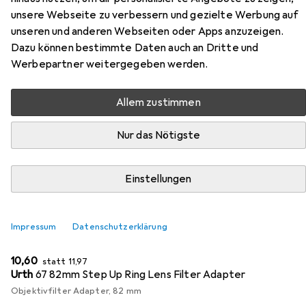
Zubehör für K&F Concept Filter
unsere Webseite zu verbessern und gezielte Werbung auf
K&F Filter Dyfuzijny HD Black
unseren und anderen Webseiten oder Apps anzuzeigen.
Mist 1/4 K&F 82mm 82 mm
Dazu können bestimmte Daten auch an Dritte und
Werbepartner weitergegeben werden.
Hier findest du passendes Zubehör zum Produkt K&F
Concept Filter K&F Filter Dyfuzijny HD Black Mist 1/4 K&F
Allem zustimmen
82mm 82 mm aus der Kategorie Objektivfilter Zubehör.
Nur das Nötigste
Relevanz
Produktliste
Einstellungen
−11%
Impressum
Datenschutzerklärung
Objektivfilter Zubehör
EUR
EUR
10,60
statt
11,97
Urth
67 82mm Step Up Ring Lens Filter Adapter
Objektivfilter Adapter, 82 mm