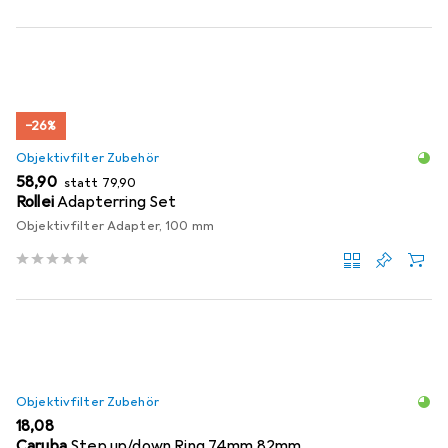
−26%
Objektivfilter Zubehör
EUR
EUR
58,90
statt
79,90
Rollei
Adapterring Set
Objektivfilter Adapter, 100 mm
Objektivfilter Zubehör
EUR
18,08
Caruba
Step up/down Ring 74mm 82mm