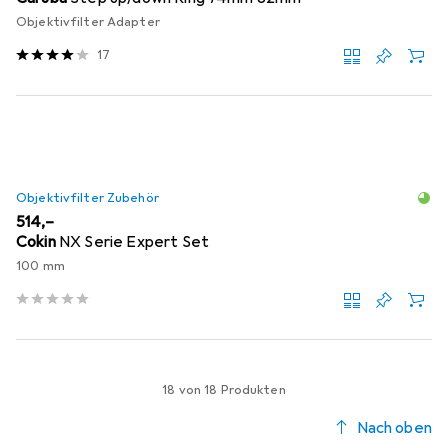
Objektivfilter Adapter
17
Objektivfilter Zubehör
EUR
514,–
Cokin
NX Serie Expert Set
100 mm
18 von 18 Produkten
Nach oben