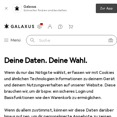
Galaxus
Zur App
Schneller finden und bestellen
Einstellungen
Kundenkonto
Vergleichslisten
Merklisten
Warenkorb
Navigation nach Kategorien
Menü
Suche
r K&F Filter Dyfuzijny HD Black Mist 1/4 K&F 82mm 82 mm
Deine Daten. Deine Wahl.
Zubehör
Wenn du nur das Nötigste wählst, erfassen wir mit Cookies
EUR
85,90
und ähnlichen Technologien Informationen zu deinem Gerät
K&F Concept
Filter K&F Filter
Dyfuzijny HD Black Mist 1/4 K&F 82mm
und deinem Nutzungsverhalten auf unserer Website. Diese
82 mm
6 Grössen
brauchen wir, um dir bspw. ein sicheres Login und
Basisfunktionen wie den Warenkorb zu ermöglichen.
Wenn du allem zustimmst, können wir diese Daten darüber
hinaus nutzen, um dir personalisierte Angebote zu zeigen,