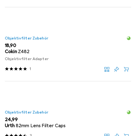
Objektivfilter Zubehör
EUR
18,90
Cokin
Z482
Objektivfilter Adapter
1
Objektivfilter Zubehör
EUR
24,99
Urth
82mm Lens Filter Caps
3