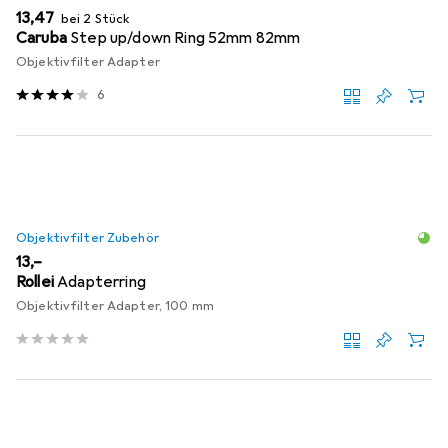
EUR
13,47
bei 2 Stück
Caruba
Step up/down Ring 52mm 82mm
Objektivfilter Adapter
6
Objektivfilter Zubehör
EUR
13,–
Rollei
Adapterring
Objektivfilter Adapter, 100 mm