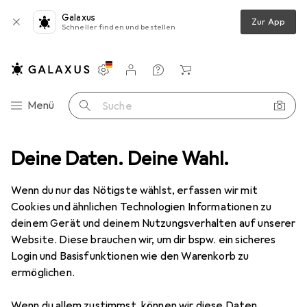
Galaxus
Zur App
Schneller finden und bestellen
Einstellungen
Kundenkonto
Vergleichslisten
Merklisten
Warenkorb
Navigation nach Kategorien
Menü
Suche
ia
Deine Daten. Deine Wahl.
PC Komponenten
RAM
Kingston ValueRAM
Zubehör
EUR
94,74
Wenn du nur das Nötigste wählst, erfassen wir mit
Kingston
ValueRAM
Cookies und ähnlichen Technologien Informationen zu
1 x 8GB, 2666 MHz, DDR4-RAM, DIMM
deinem Gerät und deinem Nutzungsverhalten auf unserer
Website. Diese brauchen wir, um dir bspw. ein sicheres
Login und Basisfunktionen wie den Warenkorb zu
Zubehör für Kingston ValueRAM
ermöglichen.
Wenn du allem zustimmst, können wir diese Daten