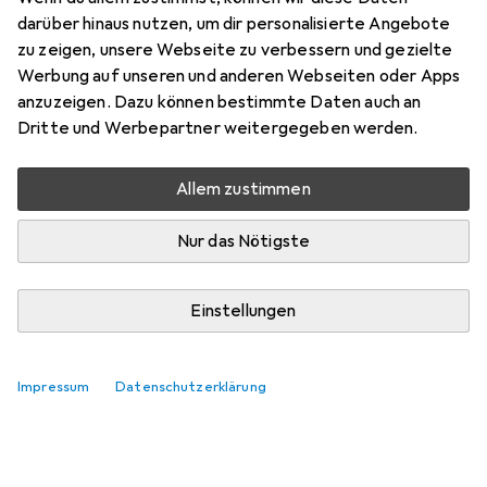
Hier findest du passendes Zubehör zum Produkt Kingston
darüber hinaus nutzen, um dir personalisierte Angebote
ValueRAM.
zu zeigen, unsere Webseite zu verbessern und gezielte
Relevanz
Werbung auf unseren und anderen Webseiten oder Apps
anzuzeigen. Dazu können bestimmte Daten auch an
Produktliste
Dritte und Werbepartner weitergegeben werden.
Keine Produkte gefunden
Allem zustimmen
Nur das Nötigste
Einstellungen
Impressum
Datenschutzerklärung