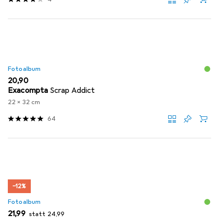
Fotoalbum
EUR
20,90
Exacompta
Scrap Addict
22 x 32 cm
64
−12%
Fotoalbum
EUR
EUR
21,99
statt
24,99