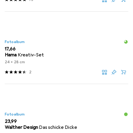
Fotoalbum
EUR
17,66
Hama
Kreativ-Set
24 x 28 cm
2
Fotoalbum
EUR
23,99
Walther Design
Das schicke Dicke