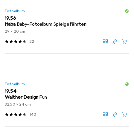
Fotoalbum
EUR
19,56
Haba
Baby-Fotoalbum Spielgefährten
29 x 20 cm
22
Fotoalbum
EUR
19,54
Walther Design
Fun
32.50 x 24 cm
140