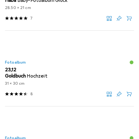
Haba
Baby-Fotoalbum Glück
28.50 x 21 cm
7
Fotoalbum
EUR
23,12
Goldbuch
Hochzeit
31 x 30 cm
8
Fotoalbum