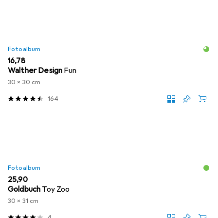
Fotoalbum
EUR
16,78
Walther Design
Fun
30 x 30 cm
164
Fotoalbum
EUR
25,90
Goldbuch
Toy Zoo
30 x 31 cm
4