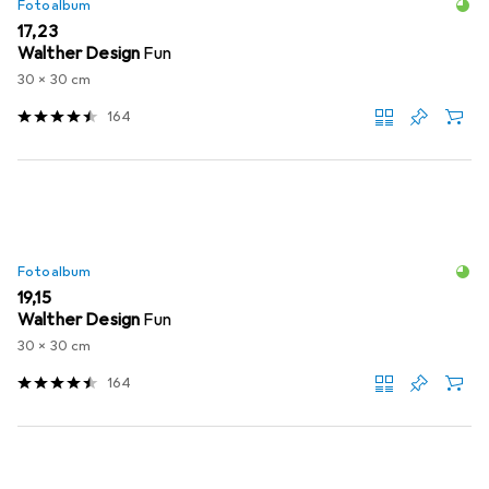
Fotoalbum
EUR
17,23
Walther Design
Fun
30 x 30 cm
164
Fotoalbum
EUR
19,15
Walther Design
Fun
30 x 30 cm
164