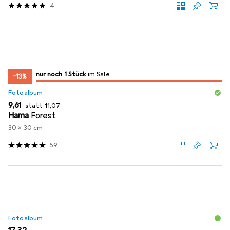
4
noch 1 Stück
nur noch 1 Stück
im Sale
im Sale
−13%
Fotoalbum
EUR
EUR
9,61
statt
11,07
Hama
Forest
30 x 30 cm
59
Fotoalbum