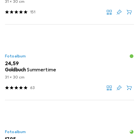
31 x 30 cm
151
Fotoalbum
EUR
24,59
Goldbuch
Summertime
31 x 30 cm
63
Fotoalbum