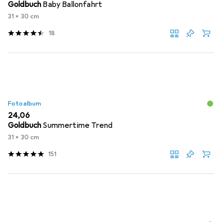
Goldbuch
Baby Ballonfahrt
31 x 30 cm
18
Fotoalbum
EUR
24,06
Goldbuch
Summertime Trend
31 x 30 cm
151