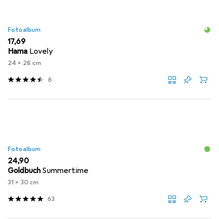
Fotoalbum
EUR
17,69
Hama
Lovely
24 x 28 cm
6
Fotoalbum
EUR
24,90
Goldbuch
Summertime
31 x 30 cm
63