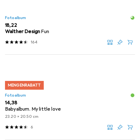
Fotoalbum
EUR
18,22
Walther Design
Fun
164
MENGENRABATT
Fotoalbum
EUR
14,38
Babyalbum. My little love
23.20 x 20.50 cm
6