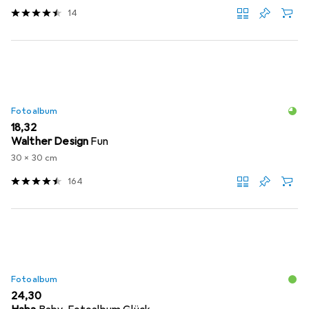
14
Fotoalbum
EUR
18,32
Walther Design
Fun
30 x 30 cm
164
Fotoalbum
EUR
24,30