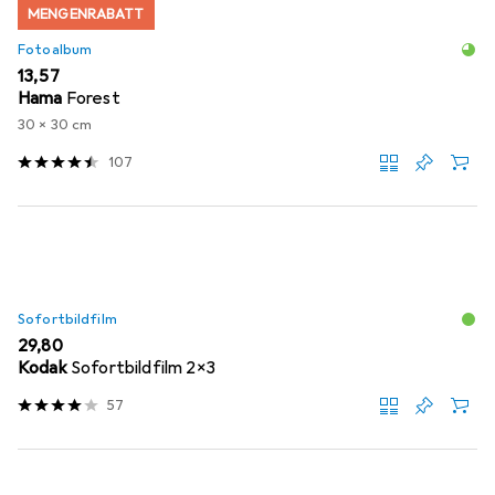
MENGENRABATT
Fotoalbum
EUR
13,57
Hama
Forest
30 x 30 cm
107
Sofortbildfilm
EUR
29,80
Kodak
Sofortbildfilm 2x3
57