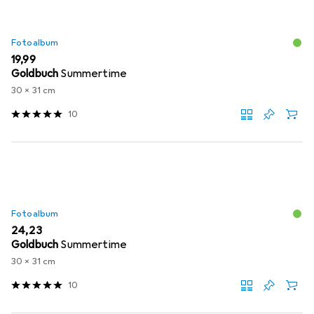
Fotoalbum
EUR
19,99
Goldbuch
Summertime
30 x 31 cm
10
Fotoalbum
EUR
24,23
Goldbuch
Summertime
30 x 31 cm
10