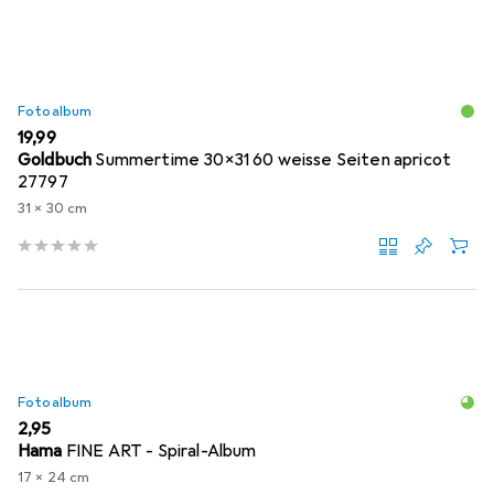
Fotoalbum
EUR
19,99
Goldbuch
Summertime 30x31 60 weisse Seiten apricot
27797
31 x 30 cm
Fotoalbum
EUR
2,95
Hama
FINE ART - Spiral-Album
17 x 24 cm