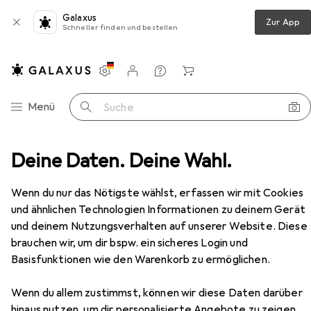
Galaxus
Zur App
Schneller finden und bestellen
Einstellungen
Kundenkonto
Vergleichslisten
Merklisten
Warenkorb
Navigation nach Kategorien
Menü
Suche
tografie
Deine Daten. Deine Wahl.
Sofortbildkamera
Kodak Mini Shot 2 Era
Zubehör
Wenn du nur das Nötigste wählst, erfassen wir mit Cookies
EUR
145,45
Kodak
Mini Shot 2 Era
und ähnlichen Technologien Informationen zu deinem Gerät
und deinem Nutzungsverhalten auf unserer Website. Diese
brauchen wir, um dir bspw. ein sicheres Login und
Basisfunktionen wie den Warenkorb zu ermöglichen.
Zubehör für Kodak Mini Shot 2
Wenn du allem zustimmst, können wir diese Daten darüber
Era
hinaus nutzen, um dir personalisierte Angebote zu zeigen,