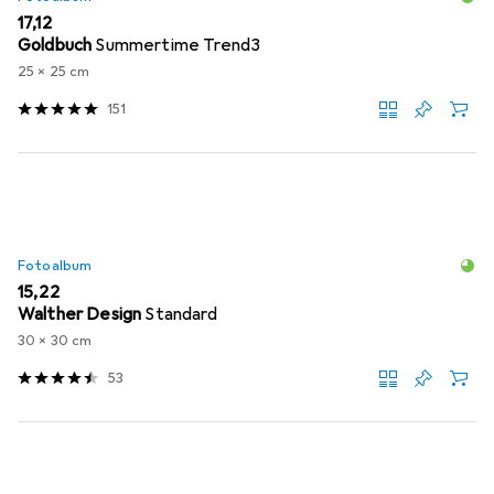
EUR
17,12
Goldbuch
Summertime Trend3
25 x 25 cm
151
Fotoalbum
EUR
15,22
Walther Design
Standard
30 x 30 cm
53