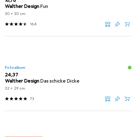
EUR
16,78
Walther Design
Fun
30 x 30 cm
164
Fotoalbum
EUR
24,37
Walther Design
Das schicke Dicke
32 x 29 cm
73