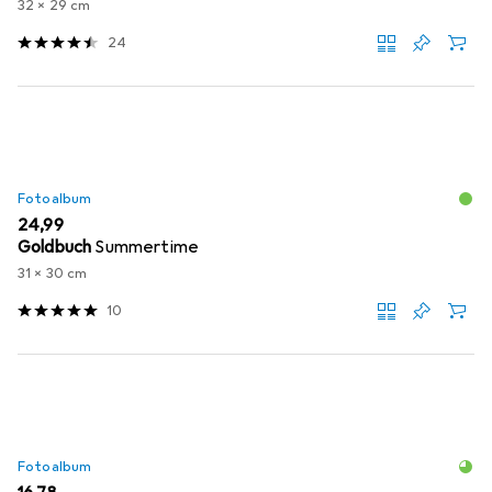
32 x 29 cm
24
Fotoalbum
EUR
24,99
Goldbuch
Summertime
31 x 30 cm
10
Fotoalbum