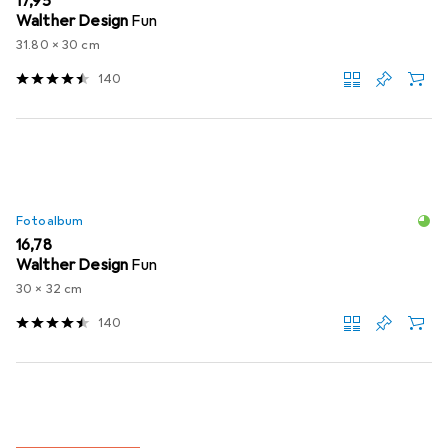
EUR
17,95
Walther Design
Fun
31.80 x 30 cm
140
Fotoalbum
EUR
16,78
Walther Design
Fun
30 x 32 cm
140