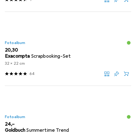
Fotoalbum
EUR
20,30
Exacompta
Scrapbooking-Set
32 x 22 cm
64
Fotoalbum
EUR
24,–
Goldbuch
Summertime Trend