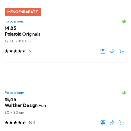
MENGENRABATT
Fotoalbum
EUR
14,85
Polaroid
Originals
12.60 x 11.80 cm
6
Fotoalbum
EUR
18,45
Walther Design
Fun
30 x 30 cm
164