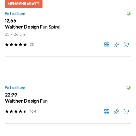
MENGENRABATT
Fotoalbum
EUR
12,66
Walther Design
Fun Spiral
25 x 26 cm
20
Fotoalbum
EUR
22,99
Walther Design
Fun
164