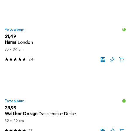
Fotoalbum
EUR
21,49
Hama
London
35 x 34 cm
24
Fotoalbum
EUR
23,99
Walther Design
Das schicke Dicke
32 x 29 cm
73