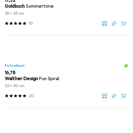
EUR
17,32
Goldbuch
Summertime
25 x 25 cm
10
Fotoalbum
EUR
16,78
Walther Design
Fun Spiral
32 x 30 cm
20