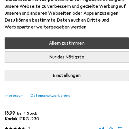
unsere Webseite zu verbessern und gezielte Werbung auf
Hier findest du passendes Zubehör zum Produkt Kodak
unseren und anderen Webseiten oder Apps anzuzeigen.
Mini Shot 2 Era aus den Kategorien Sofortbildfilm und
Dazu können bestimmte Daten auch an Dritte und
Fotoalbum.
Werbepartner weitergegeben werden.
Allem zustimmen
Beliebt
Sofortbildfilm
Kodak
Fotoalbum
Nur das Nötigste
Relevanz
Produktliste
Einstellungen
Impressum
Datenschutzerklärung
MENGENRABATT
Sofortbildfilm
EUR
13,99
bei 4 Stück
Kodak
ICRG-230
7