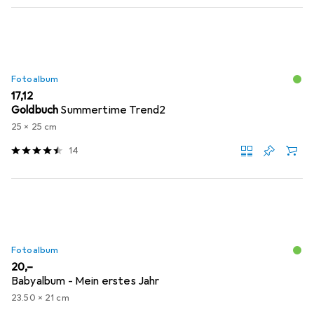
Fotoalbum
EUR
17,12
Goldbuch
Summertime Trend2
25 x 25 cm
14
Fotoalbum
EUR
20,–
Babyalbum - Mein erstes Jahr
23.50 x 21 cm