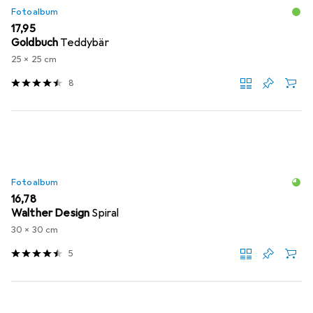
Fotoalbum
EUR
17,95
Goldbuch
Teddybär
25 x 25 cm
8
Fotoalbum
EUR
16,78
Walther Design
Spiral
30 x 30 cm
5