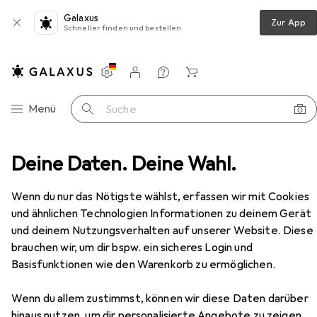
Galaxus
Zur App
Schneller finden und bestellen
Einstellungen
Kundenkonto
Vergleichslisten
Merklisten
Warenkorb
Navigation nach Kategorien
Menü
Suche
der-Set EPIC®KIT H-A 3 75009608 3 + PE Schrauben 1 Set
Deine Daten. Deine Wahl.
Zubehör
EUR
EUR
18,61
statt
21,65
Wenn du nur das Nötigste wählst, erfassen wir mit Cookies
Lapp
Kabel Steckverbinder-Set
und ähnlichen Technologien Informationen zu deinem Gerät
EPIC®KIT H-A 3 75009608 3 + PE
und deinem Nutzungsverhalten auf unserer Website. Diese
Schrauben 1 Set
brauchen wir, um dir bspw. ein sicheres Login und
Basisfunktionen wie den Warenkorb zu ermöglichen.
Zubehör für Lapp Kabel
Wenn du allem zustimmst, können wir diese Daten darüber
Steckverbinder-Set EPIC®KIT H-
hinaus nutzen, um dir personalisierte Angebote zu zeigen,