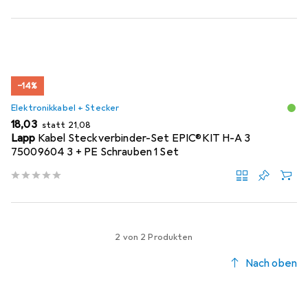
−14%
Elektronikkabel + Stecker
EUR
EUR
18,03
statt
21,08
Lapp
Kabel Steckverbinder-Set EPIC®KIT H-A 3
75009604 3 + PE Schrauben 1 Set
2 von 2 Produkten
Nach oben