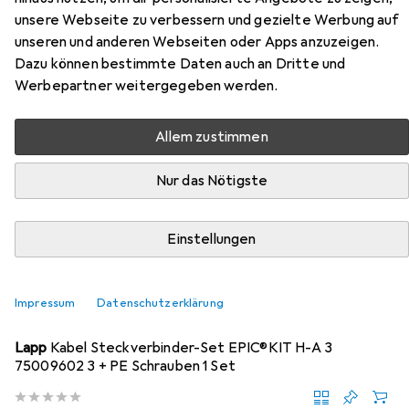
A 3 75009608 3 + PE Schrauben 1
unsere Webseite zu verbessern und gezielte Werbung auf
unseren und anderen Webseiten oder Apps anzuzeigen.
Set
Dazu können bestimmte Daten auch an Dritte und
Werbepartner weitergegeben werden.
Hier findest du passendes Zubehör zum Produkt Lapp
Kabel Steckverbinder-Set EPIC®KIT H-A 3 75009608 3 +
Allem zustimmen
PE Schrauben 1 Set aus der Kategorie Elektronikkabel +
Stecker.
Nur das Nötigste
Relevanz
Produktliste
Einstellungen
Impressum
Datenschutzerklärung
Elektronikkabel + Stecker
EUR
16,12
Lapp
Kabel Steckverbinder-Set EPIC®KIT H-A 3
75009602 3 + PE Schrauben 1 Set