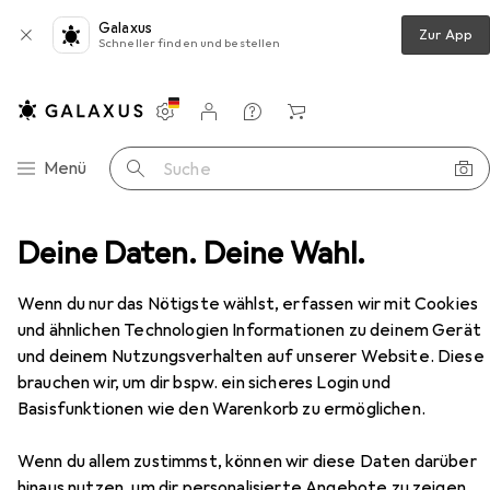
Galaxus
Zur App
Schneller finden und bestellen
Einstellungen
Kundenkonto
Vergleichslisten
Merklisten
Warenkorb
Navigation nach Kategorien
Menü
Suche
kino
Deine Daten. Deine Wahl.
Heimkino Sound
Soundbar
Lenco SB-080
Zubehör
EUR
104,74
Wenn du nur das Nötigste wählst, erfassen wir mit Cookies
Lenco
SB-080
und ähnlichen Technologien Informationen zu deinem Gerät
20 W, 2.1 Kanal
und deinem Nutzungsverhalten auf unserer Website. Diese
brauchen wir, um dir bspw. ein sicheres Login und
Basisfunktionen wie den Warenkorb zu ermöglichen.
Zubehör für Lenco SB-080
Wenn du allem zustimmst, können wir diese Daten darüber
Hier findest du passendes Zubehör zum Produkt Lenco
hinaus nutzen, um dir personalisierte Angebote zu zeigen,