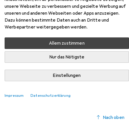
SB-080 aus der Kategorie Lautsprecher Ständer +
unsere Webseite zu verbessern und gezielte Werbung auf
Wandmontage.
unseren und anderen Webseiten oder Apps anzuzeigen.
Dazu können bestimmte Daten auch an Dritte und
Relevanz
Werbepartner weitergegeben werden.
Produktliste
Allem zustimmen
Nur das Nötigste
Lautsprecher Ständer + Wandmontage
EUR
54,99
Vogels
Sound 3550
Einstellungen
1 Stk., Wandmontage, Höhenverstellbar, Schwenkbar
100
Impressum
Datenschutzerklärung
Nach oben