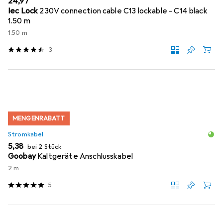
EUR
24,97
Iec Lock
230V connection cable C13 lockable - C14 black
1.50 m
1.50 m
3
MENGENRABATT
Stromkabel
EUR
5,38
bei 2 Stück
Goobay
Kaltgeräte Anschlusskabel
2 m
5