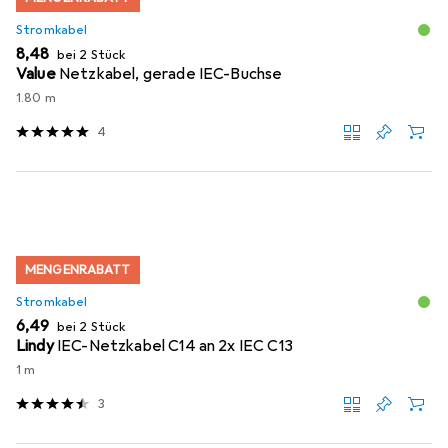
Stromkabel
EUR
8,48
bei 2 Stück
Value
Netzkabel, gerade IEC-Buchse
1.80 m
4
MENGENRABATT
Stromkabel
EUR
6,49
bei 2 Stück
Lindy
IEC-Netzkabel C14 an 2x IEC C13
1 m
3