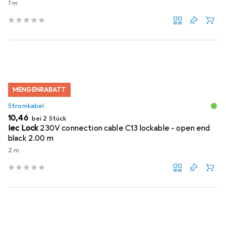
1 m
MENGENRABATT
Stromkabel
EUR
10,46
bei 2 Stück
Iec Lock
230V connection cable C13 lockable - open end
black 2.00 m
2 m