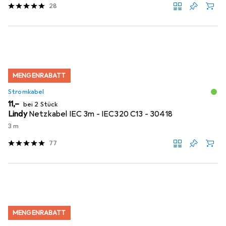
28
MENGENRABATT
Stromkabel
EUR
11,–
bei 2 Stück
Lindy
Netzkabel IEC 3m - IEC320 C13 - 30418
3 m
77
MENGENRABATT