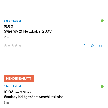
Stromkabel
EUR
18,80
Synergy 21
Netzkabel 230V
2 m
MENGENRABATT
Stromkabel
EUR
10,06
bei 2 Stück
Goobay
Kaltgeräte Anschlusskabel
3 m