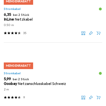
MENGENRABATT
Stromkabel
EUR
6,35
bei 2 Stück
InLine
Netzkabel
0.50 m
35
MENGENRABATT
Stromkabel
EUR
5,99
bei 2 Stück
Goobay
Netzanschlusskabel Schweiz
2 m
9