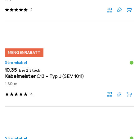
2
MENGENRABATT
Stromkabel
EUR
10,35
bei 2 Stück
Kabelmeister
C13 – Typ J (SEV 1011)
1.80 m
4
Stromkabel