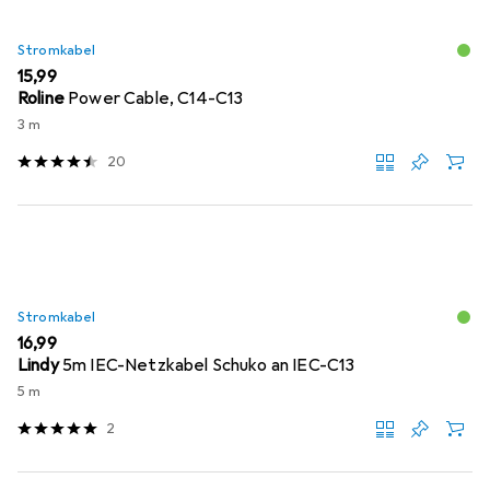
Stromkabel
EUR
15,99
Roline
Power Cable, C14-C13
3 m
20
Stromkabel
EUR
16,99
Lindy
5m IEC-Netzkabel Schuko an IEC-C13
5 m
2