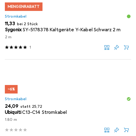
MENGENRABATT
Stromkabel
EUR
11,33
bei 2 Stück
Sygonix
SY-5178378 Kaltgeräte Y-Kabel Schwarz 2 m
2 m
1
−6%
Stromkabel
EUR
EUR
24,09
statt
25,72
Ubiquiti
C13-C14 Stromkabel
1.80 m