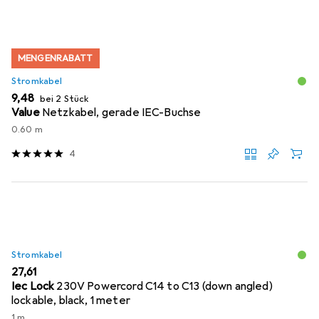
MENGENRABATT
Stromkabel
EUR
9,48
bei 2 Stück
Value
Netzkabel, gerade IEC-Buchse
0.60 m
4
Stromkabel
EUR
27,61
Iec Lock
230V Powercord C14 to C13 (down angled)
lockable, black, 1 meter
1 m