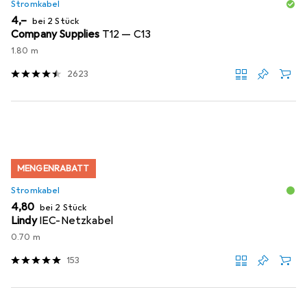
Stromkabel
EUR
4,–
bei 2 Stück
Company Supplies
T12 — C13
1.80 m
2623
MENGENRABATT
Stromkabel
EUR
4,80
bei 2 Stück
Lindy
IEC-Netzkabel
0.70 m
153