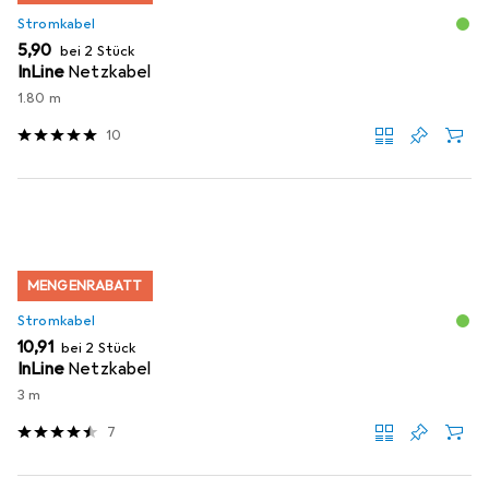
Stromkabel
EUR
5,90
bei 2 Stück
InLine
Netzkabel
1.80 m
10
MENGENRABATT
Stromkabel
EUR
10,91
bei 2 Stück
InLine
Netzkabel
3 m
7