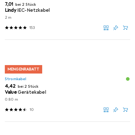
EUR
7,01
bei 2 Stück
Lindy
IEC-Netzkabel
2 m
153
MENGENRABATT
Stromkabel
EUR
4,42
bei 2 Stück
Value
Gerätekabel
0.80 m
10