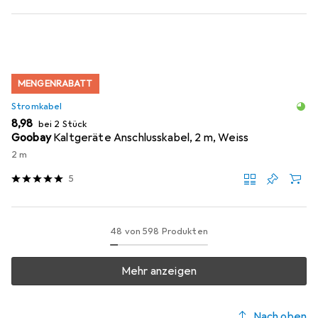
MENGENRABATT
Stromkabel
EUR
8,98
bei 2 Stück
Goobay
Kaltgeräte Anschlusskabel, 2 m, Weiss
2 m
5
48 von 598 Produkten
Mehr anzeigen
Nach oben