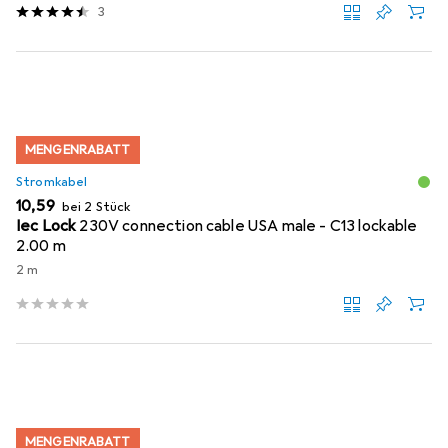
3
MENGENRABATT
Stromkabel
EUR
10,59
bei 2 Stück
Iec Lock
230V connection cable USA male - C13 lockable
2.00 m
2 m
MENGENRABATT