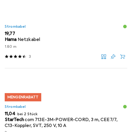
Stromkabel
EUR
19,77
Hama
Netzkabel
1.80 m
3
MENGENRABATT
Stromkabel
EUR
11,04
bei 2 Stück
StarTech
com 713E-3M-POWER-CORD, 3 m, CEE7/7,
C13-Koppler, SVT, 250 V, 10 A