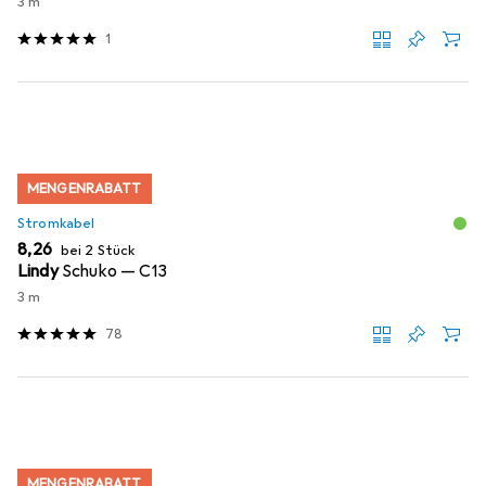
3 m
1
MENGENRABATT
Stromkabel
EUR
8,26
bei 2 Stück
Lindy
Schuko — C13
3 m
78
MENGENRABATT