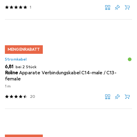
1
MENGENRABATT
Stromkabel
EUR
6,81
bei 2 Stück
Roline
Apparate Verbindungskabel C14-male / C13-
female
1 m
20