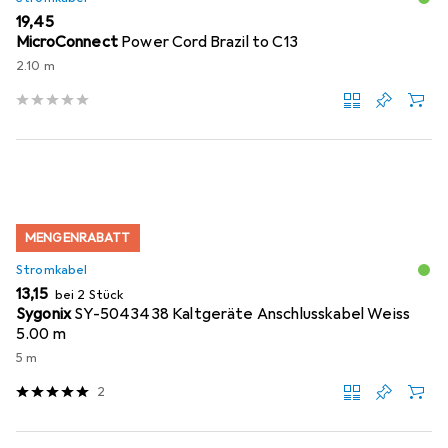
EUR
19,45
MicroConnect
Power Cord Brazil to C13
2.10 m
MENGENRABATT
Stromkabel
EUR
13,15
bei 2 Stück
Sygonix
SY-5043438 Kaltgeräte Anschlusskabel Weiss
5.00 m
5 m
2