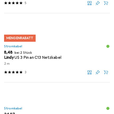
5
MENGENRABATT
Stromkabel
EUR
8,48
bei 2 Stück
Lindy
US 3 Pin an C13 Netzkabel
2 m
3
Stromkabel