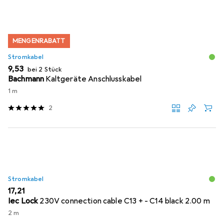
MENGENRABATT
Stromkabel
EUR
9,53
bei 2 Stück
Bachmann
Kaltgeräte Anschlusskabel
1 m
2
Stromkabel
EUR
17,21
Iec Lock
230V connection cable C13 + - C14 black 2.00 m
2 m