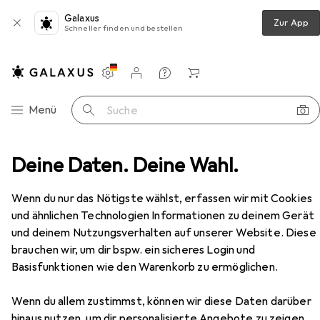
Galaxus
Zur App
Schneller finden und bestellen
Einstellungen
Kundenkonto
Vergleichslisten
Merklisten
Warenkorb
Navigation nach Kategorien
Menü
Suche
 ThinkSystem /115V 4S Platinum Hot-Swap Power Supply
Deine Daten. Deine Wahl.
Zubehör
Wenn du nur das Nötigste wählst, erfassen wir mit Cookies
EUR
554,59
Lenovo
DCG ThinkSystem /115V 4S
und ähnlichen Technologien Informationen zu deinem Gerät
Platinum Hot-Swap Power Supply
und deinem Nutzungsverhalten auf unserer Website. Diese
750 W
brauchen wir, um dir bspw. ein sicheres Login und
Basisfunktionen wie den Warenkorb zu ermöglichen.
Wenn du allem zustimmst, können wir diese Daten darüber
Zubehör für Lenovo DCG
hinaus nutzen, um dir personalisierte Angebote zu zeigen,