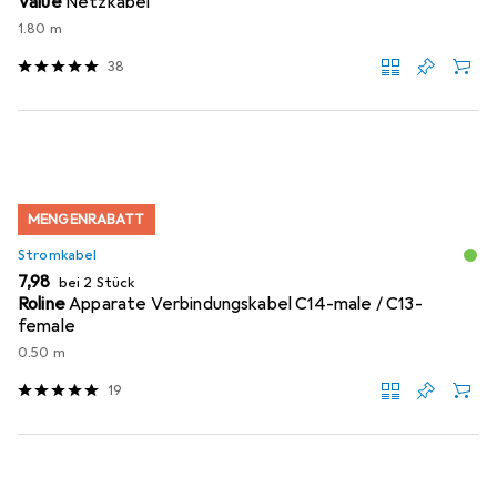
Value
Netzkabel
1.80 m
38
MENGENRABATT
Stromkabel
EUR
7,98
bei 2 Stück
Roline
Apparate Verbindungskabel C14-male / C13-
female
0.50 m
19