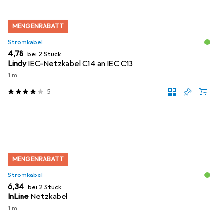
MENGENRABATT
Stromkabel
EUR
4,78
bei 2 Stück
Lindy
IEC-Netzkabel C14 an IEC C13
1 m
5
MENGENRABATT
Stromkabel
EUR
6,34
bei 2 Stück
InLine
Netzkabel
1 m