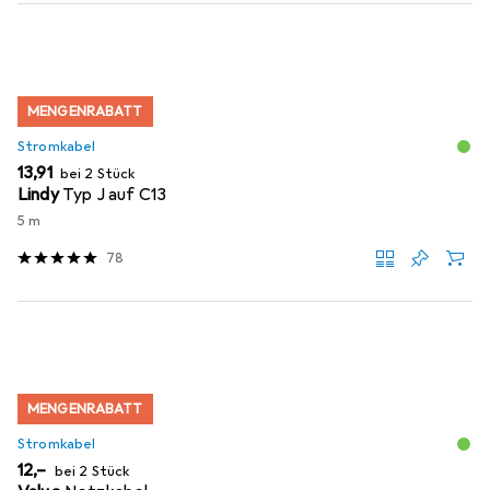
MENGENRABATT
Stromkabel
EUR
13,91
bei 2 Stück
Lindy
Typ J auf C13
5 m
78
MENGENRABATT
Stromkabel
EUR
12,–
bei 2 Stück