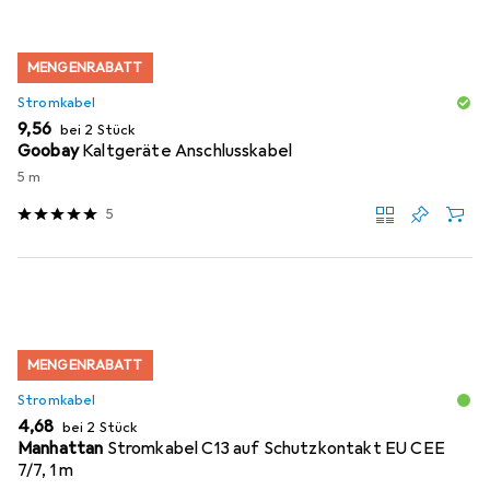
MENGENRABATT
Stromkabel
EUR
9,56
bei 2 Stück
Goobay
Kaltgeräte Anschlusskabel
5 m
5
MENGENRABATT
Stromkabel
EUR
4,68
bei 2 Stück
Manhattan
Stromkabel C13 auf Schutzkontakt EU CEE
7/7, 1 m