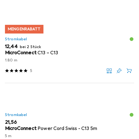
MENGENRABATT
Stromkabel
EUR
12,44
bei 2 Stück
MicroConnect
C13 – C13
1.80 m
5
Stromkabel
EUR
21,56
MicroConnect
Power Cord Swiss - C13 5m
5 m