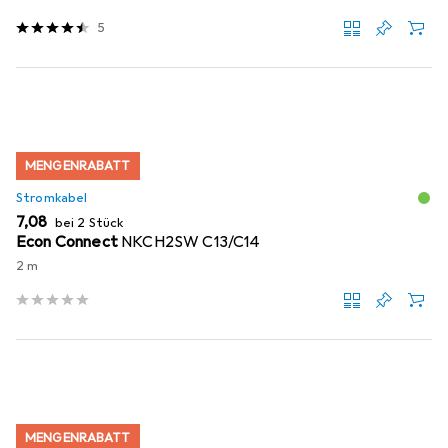
5
MENGENRABATT
Stromkabel
EUR
7,08
bei 2 Stück
Econ Connect
NKCH2SW C13/C14
2 m
MENGENRABATT