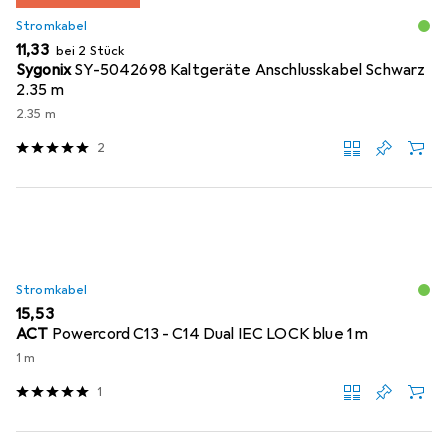
Stromkabel
EUR
11,33
bei 2 Stück
Sygonix
SY-5042698 Kaltgeräte Anschlusskabel Schwarz
2.35 m
2.35 m
2
Stromkabel
EUR
15,53
ACT
Powercord C13 - C14 Dual IEC LOCK blue 1 m
1 m
1