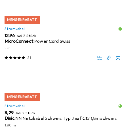
MENGENRABATT
Stromkabel
EUR
13,96
bei 2 Stück
MicroConnect
Power Cord Swiss
3 m
31
MENGENRABATT
Stromkabel
EUR
8,29
bei 2 Stück
Dinic
NN Netzkabel Schweiz Typ J auf C13 1,8m schwarz
1.80 m