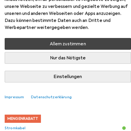
ThinkSystem /115V 4S Platinum
unsere Webseite zu verbessern und gezielte Werbung auf
unseren und anderen Webseiten oder Apps anzuzeigen.
Hot-Swap Power Supply
Dazu können bestimmte Daten auch an Dritte und
Werbepartner weitergegeben werden.
Hier findest du passendes Zubehör zum Produkt Lenovo
DCG ThinkSystem /115V 4S Platinum Hot-Swap Power
Allem zustimmen
Supply aus der Kategorie Stromkabel.
Nur das Nötigste
Beliebt
Lenovo
Einstellungen
Relevanz
Produktliste
Impressum
Datenschutzerklärung
MENGENRABATT
Stromkabel