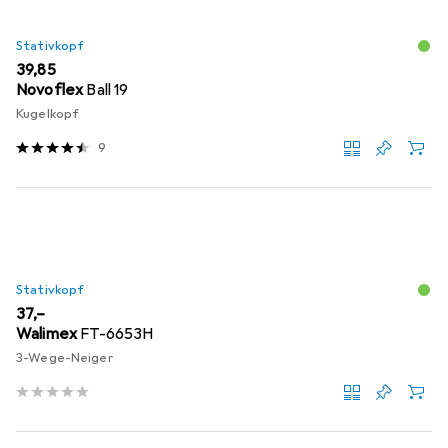
Stativkopf
EUR
39,85
Novoflex
Ball 19
Kugelkopf
9
Stativkopf
EUR
37,–
Walimex
FT-6653H
3-Wege-Neiger