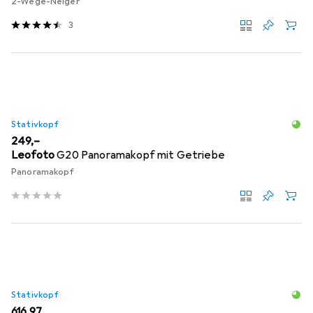
2-Wege-Neiger
3
Stativkopf
EUR
249,–
Leofoto
G20 Panoramakopf mit Getriebe
Panoramakopf
Stativkopf
EUR
616,97