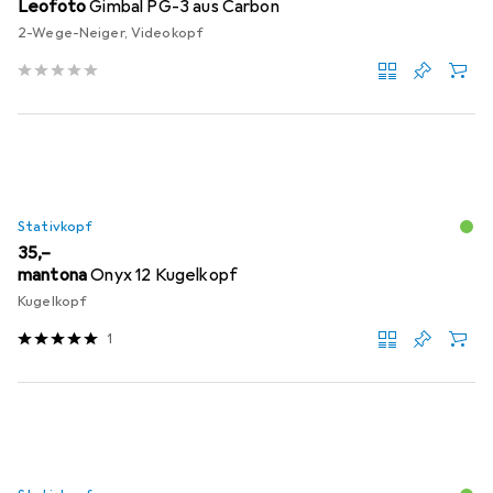
Leofoto
Gimbal PG-3 aus Carbon
2-Wege-Neiger, Videokopf
Stativkopf
EUR
35,–
mantona
Onyx 12 Kugelkopf
Kugelkopf
1