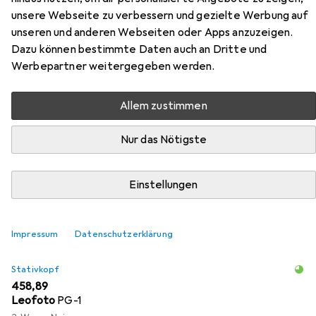
Zubehör für Leofoto Ranger LS-
unsere Webseite zu verbessern und gezielte Werbung auf
unseren und anderen Webseiten oder Apps anzuzeigen.
324C Set
Dazu können bestimmte Daten auch an Dritte und
Werbepartner weitergegeben werden.
Hier findest du passendes Zubehör zum Produkt Leofoto
Ranger LS-324C Set aus der Kategorie Stativkopf.
Allem zustimmen
Nur das Nötigste
Beliebt
Leofoto
Relevanz
Einstellungen
Produktliste
Impressum
Datenschutzerklärung
Stativkopf
EUR
458,89
Leofoto
PG-1