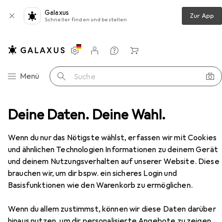
Galaxus
Zur App
Schneller finden und bestellen
Einstellungen
Kundenkonto
Vergleichslisten
Merklisten
Warenkorb
Navigation nach Kategorien
Menü
Suche
ve + Gimbals
Deine Daten. Deine Wahl.
Stativ
Leofoto Ranger LS-324C Set
Zubehör
Wenn du nur das Nötigste wählst, erfassen wir mit Cookies
und ähnlichen Technologien Informationen zu deinem Gerät
EUR
394,41
Leofoto
Ranger LS-324C Set
und deinem Nutzungsverhalten auf unserer Website. Diese
Carbon, Metall
brauchen wir, um dir bspw. ein sicheres Login und
Basisfunktionen wie den Warenkorb zu ermöglichen.
Wenn du allem zustimmst, können wir diese Daten darüber
hinaus nutzen, um dir personalisierte Angebote zu zeigen,