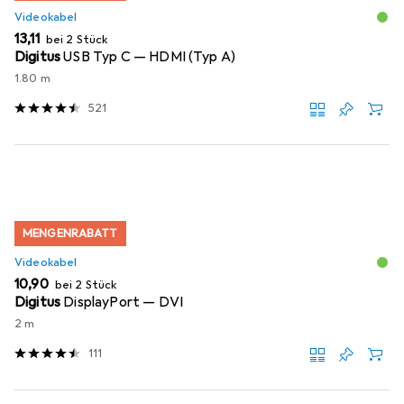
Videokabel
EUR
13,11
bei 2 Stück
Digitus
USB Typ C — HDMI (Typ A)
1.80 m
521
MENGENRABATT
Videokabel
EUR
10,90
bei 2 Stück
Digitus
DisplayPort — DVI
2 m
111