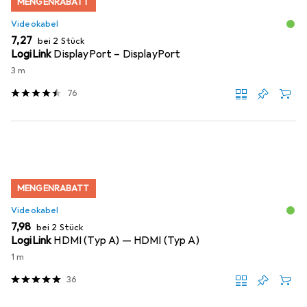
MENGENRABATT
Videokabel
EUR
7,27
bei 2 Stück
LogiLink
DisplayPort – DisplayPort
3 m
76
MENGENRABATT
Videokabel
EUR
7,98
bei 2 Stück
LogiLink
HDMI (Typ A) — HDMI (Typ A)
1 m
36