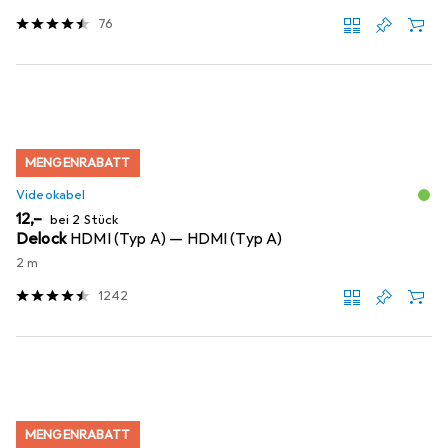
76
MENGENRABATT
Videokabel
EUR
12,–
bei 2 Stück
Delock
HDMI (Typ A) — HDMI (Typ A)
2 m
1242
MENGENRABATT