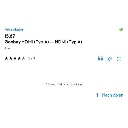
Videokabel
EUR
15,67
Goobay
HDMI (Typ A) — HDMI (Typ A)
5 m
224
14 von 14 Produkten
Nach oben