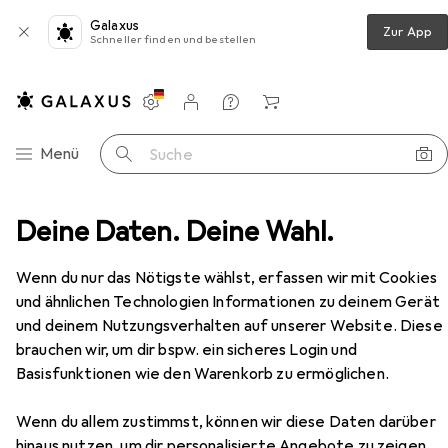
Galaxus
Zur App
Schneller finden und bestellen
Einstellungen
Kundenkonto
Vergleichslisten
Merklisten
Warenkorb
Navigation nach Kategorien
Menü
Suche
a
Deine Daten. Deine Wahl.
TV + Heimkino
TV
LG Hotel-TV 28LT661H 28
Zubehör
EUR
566,48
Wenn du nur das Nötigste wählst, erfassen wir mit Cookies
LG
Hotel-TV 28LT661H 28
und ähnlichen Technologien Informationen zu deinem Gerät
24", LED, HD, 2020
und deinem Nutzungsverhalten auf unserer Website. Diese
brauchen wir, um dir bspw. ein sicheres Login und
Basisfunktionen wie den Warenkorb zu ermöglichen.
Zubehör für LG Hotel-TV
Wenn du allem zustimmst, können wir diese Daten darüber
hinaus nutzen, um dir personalisierte Angebote zu zeigen,