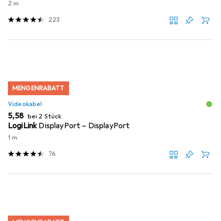
2 m
223
MENGENRABATT
Videokabel
EUR
5,58
bei 2 Stück
LogiLink
DisplayPort – DisplayPort
1 m
76