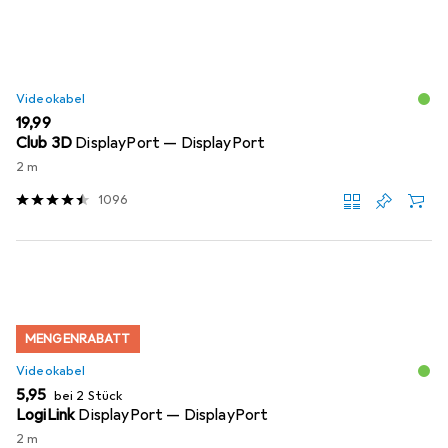
Videokabel
EUR
19,99
Club 3D
DisplayPort — DisplayPort
2 m
1096
MENGENRABATT
Videokabel
EUR
5,95
bei 2 Stück
LogiLink
DisplayPort — DisplayPort
2 m