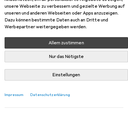
28LT661H 28
unsere Webseite zu verbessern und gezielte Werbung auf
unseren und anderen Webseiten oder Apps anzuzeigen.
Hier findest du passendes Zubehör zum Produkt LG
Dazu können bestimmte Daten auch an Dritte und
Hotel-TV 28LT661H 28 aus der Kategorie Videokabel.
Werbepartner weitergegeben werden.
Relevanz
Produktliste
Allem zustimmen
Nur das Nötigste
Videokabel
EUR
19,–
Einstellungen
Digitec
HDMI-HDMI 2.1
3 m
Impressum
Datenschutzerklärung
958