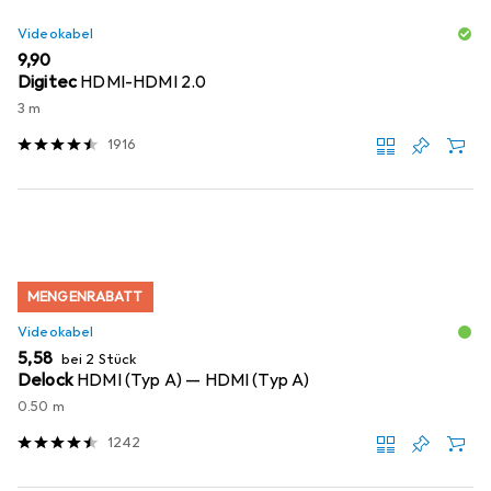
Videokabel
EUR
9,90
Digitec
HDMI-HDMI 2.0
3 m
1916
MENGENRABATT
Videokabel
EUR
5,58
bei 2 Stück
Delock
HDMI (Typ A) — HDMI (Typ A)
0.50 m
1242