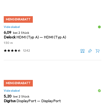
MENGENRABATT
Videokabel
EUR
6,09
bei 2 Stück
Delock
HDMI (Typ A) — HDMI (Typ A)
1.50 m
1242
MENGENRABATT
Videokabel
EUR
5,20
bei 2 Stück
Digitus
DisplayPort — DisplayPort