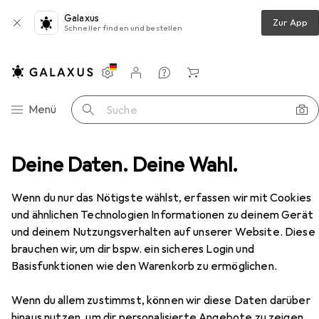
Galaxus
Zur App
Schneller finden und bestellen
Einstellungen
Kundenkonto
Vergleichslisten
Merklisten
Warenkorb
Navigation nach Kategorien
Menü
Suche
en
Deine Daten. Deine Wahl.
Malen + Zeichnen
Zirkel
Maped Zirkel Study
Zubehör
Wenn du nur das Nötigste wählst, erfassen wir mit Cookies
und ähnlichen Technologien Informationen zu deinem Gerät
und deinem Nutzungsverhalten auf unserer Website. Diese
brauchen wir, um dir bspw. ein sicheres Login und
Basisfunktionen wie den Warenkorb zu ermöglichen.
EUR
6,97
bei 2 Stück
Wenn du allem zustimmst, können wir diese Daten darüber
Maped
Zirkel Study
hinaus nutzen, um dir personalisierte Angebote zu zeigen,