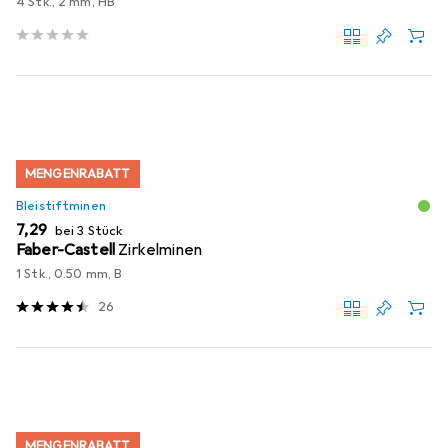
4 Stk., 2 mm, HB
MENGENRABATT
Bleistiftminen
EUR
7,29
bei 3 Stück
Faber-Castell
Zirkelminen
1 Stk., 0.50 mm, B
26
MENGENRABATT