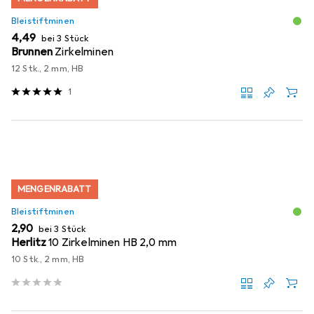
Bleistiftminen
EUR
4,49
bei 3 Stück
Brunnen
Zirkelminen
12 Stk., 2 mm, HB
1
MENGENRABATT
Bleistiftminen
EUR
2,90
bei 3 Stück
Herlitz
10 Zirkelminen HB 2,0 mm
10 Stk., 2 mm, HB