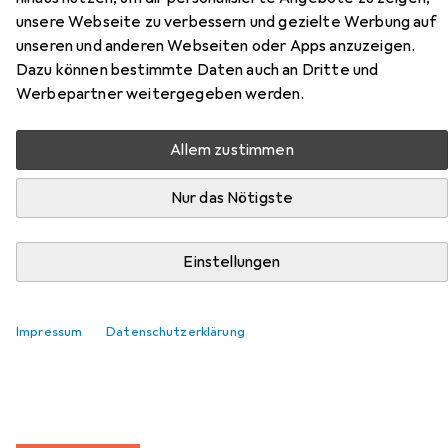
unsere Webseite zu verbessern und gezielte Werbung auf
unseren und anderen Webseiten oder Apps anzuzeigen.
Dazu können bestimmte Daten auch an Dritte und
Werbepartner weitergegeben werden.
Allem zustimmen
Nur das Nötigste
Zubehör für Maped Zirkel Study
Einstellungen
Hier findest du passendes Zubehör zum Produkt Maped
Zirkel Study aus der Kategorie Bleistiftminen.
Impressum
Datenschutzerklärung
Relevanz
Produktliste