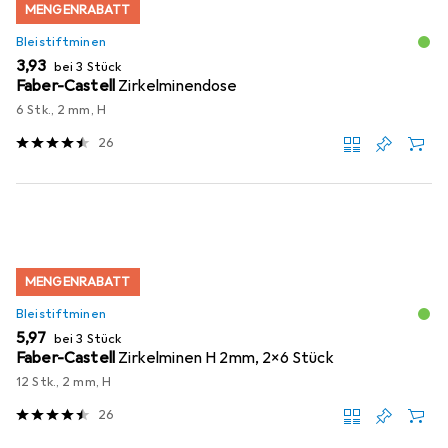
MENGENRABATT
Bleistiftminen
EUR
3,93
bei 3 Stück
Faber-Castell
Zirkelminendose
6 Stk., 2 mm, H
26
MENGENRABATT
Bleistiftminen
EUR
5,97
bei 3 Stück
Faber-Castell
Zirkelminen H 2mm, 2x6 Stück
12 Stk., 2 mm, H
26