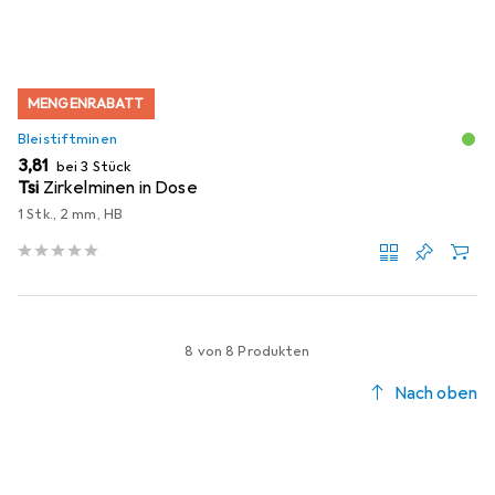
MENGENRABATT
Bleistiftminen
EUR
3,81
bei 3 Stück
Tsi
Zirkelminen in Dose
1 Stk., 2 mm, HB
8 von 8 Produkten
Nach oben