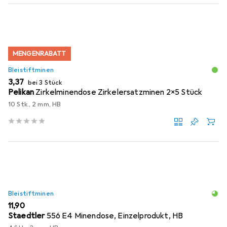
MENGENRABATT
Bleistiftminen
EUR
3,37
bei 3 Stück
Pelikan
Zirkelminendose Zirkelersatzminen 2x5 Stück
10 Stk., 2 mm, HB
Bleistiftminen
EUR
11,90
Staedtler
556 E4 Minendose, Einzelprodukt, HB