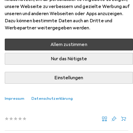
Zubehör für Merten
unsere Webseite zu verbessern und gezielte Werbung auf
Wechseltaster-Einsatz
unseren und anderen Webseiten oder Apps anzuzeigen.
Dazu können bestimmte Daten auch an Dritte und
Hier findest du passendes Zubehör zum Produkt Merten
Werbepartner weitergegeben werden.
Wechseltaster-Einsatz aus der Kategorie
Werkzeugwagen + Montagewagen.
Allem zustimmen
Relevanz
Nur das Nötigste
Produktliste
Einstellungen
MENGENRABATT
Werkzeugwagen + Montagewagen
Impressum
Datenschutzerklärung
EUR
14,02
Merten
LED-Beleuchtungs-Modul