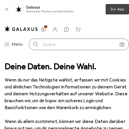
Galaxus
Zur App
Schneller finden und bestellen
Einstellungen
Kundenkonto
Vergleichslisten
Merklisten
Warenkorb
Navigation nach Kategorien
Menü
Suche
Deine Daten. Deine Wahl.
Schalter + Taster
Merten Wechseltaster-Einsatz
Zubehör
Wenn du nur das Nötigste wählst, erfassen wir mit Cookies
und ähnlichen Technologien Informationen zu deinem Gerät
EUR
74,89
Merten
Wechseltaster-Einsatz
und deinem Nutzungsverhalten auf unserer Website. Diese
brauchen wir, um dir bspw. ein sicheres Login und
Basisfunktionen wie den Warenkorb zu ermöglichen.
Wenn du allem zustimmst, können wir diese Daten darüber
hinaus nutzen, um dir personalisierte Angebote zu zeigen,