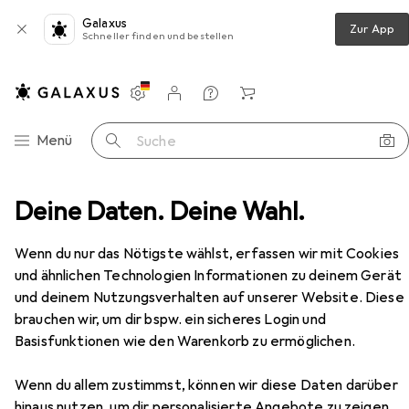
Galaxus
Zur App
Schneller finden und bestellen
Einstellungen
Kundenkonto
Vergleichslisten
Merklisten
Warenkorb
Navigation nach Kategorien
Menü
Suche
Deine Daten. Deine Wahl.
Netzwerkkamera
Mobotix Box-Netzwerkkamera
Zubehör
Wenn du nur das Nötigste wählst, erfassen wir mit Cookies
und ähnlichen Technologien Informationen zu deinem Gerät
EUR
1335,77
und deinem Nutzungsverhalten auf unserer Website. Diese
Mobotix
Box-Netzwerkkamera
brauchen wir, um dir bspw. ein sicheres Login und
3840 x 2160 Pixels
Basisfunktionen wie den Warenkorb zu ermöglichen.
Wenn du allem zustimmst, können wir diese Daten darüber
hinaus nutzen, um dir personalisierte Angebote zu zeigen,