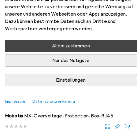
unsere Webseite zu verbessern und gezielte Werbung auf
Zubehör für Mobotix Box-
unseren und anderen Webseiten oder Apps anzuzeigen.
Dazu können bestimmte Daten auch an Dritte und
Netzwerkkamera
Werbepartner weitergegeben werden.
Hier findest du passendes Zubehör zum Produkt Mobotix
Box-Netzwerkkamera aus der Kategorie
Allem zustimmen
Netzwerkkamera Zubehör.
Nur das Nötigste
Relevanz
Produktliste
Einstellungen
Impressum
Datenschutzerklärung
Netzwerkkamera Zubehör
EUR
68,94
Mobotix
MX-Overvoltage-Protection-Box-RJ45