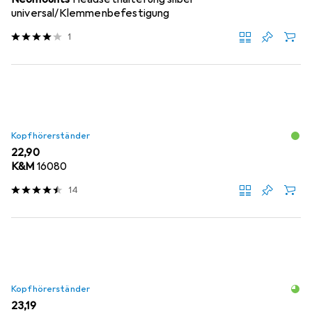
universal/Klemmenbefestigung
1
Kopfhörerständer
EUR
22,90
K&M
16080
14
Kopfhörerständer
EUR
23,19