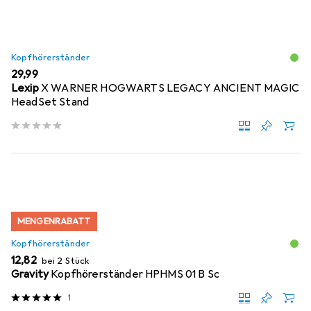
Kopfhörerständer
EUR
29,99
Lexip
X WARNER HOGWARTS LEGACY ANCIENT MAGIC
HeadSet Stand
MENGENRABATT
Kopfhörerständer
EUR
12,82
bei 2 Stück
Gravity
Kopfhörerständer HPHMS 01 B Sc
1