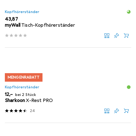
Kopfhörerständer
EUR
43,87
myWall
Tisch-Kopfhörerständer
MENGENRABATT
Kopfhörerständer
EUR
12,–
bei 2 Stück
Sharkoon
X-Rest PRO
24