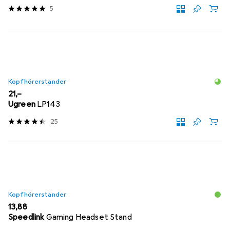
5
Kopfhörerständer
EUR
21,–
Ugreen
LP143
25
Kopfhörerständer
EUR
13,88
Speedlink
Gaming Headset Stand