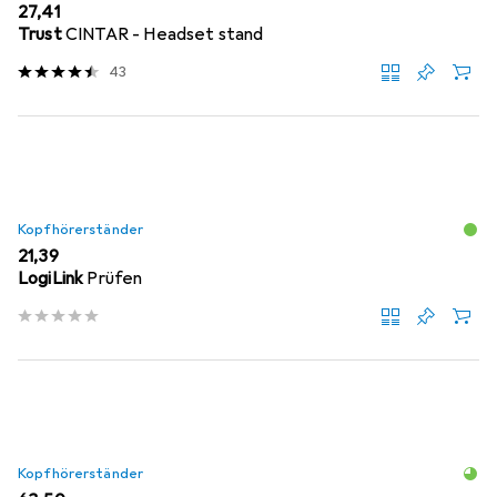
EUR
27,41
Trust
CINTAR - Headset stand
43
Kopfhörerständer
EUR
21,39
LogiLink
Prüfen
Kopfhörerständer