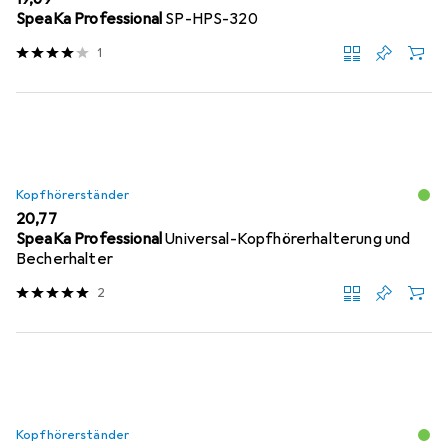
SpeaKa Professional
SP-HPS-320
1
Kopfhörerständer
EUR
20,77
SpeaKa Professional
Universal-Kopfhörerhalterung und
Becherhalter
2
Kopfhörerständer