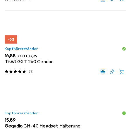
−6%
Kopfhörerständer
EUR
EUR
16,88
statt
17,99
Trust
GXT 260 Cendor
73
Kopfhörerständer
EUR
15,89
Gequdio
GH-40 Headset Halterung