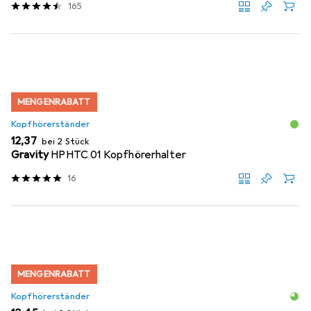
165
MENGENRABATT
Kopfhörerständer
EUR
12,37
bei 2 Stück
Gravity
HPHTC 01 Kopfhörerhalter
16
MENGENRABATT
Kopfhörerständer