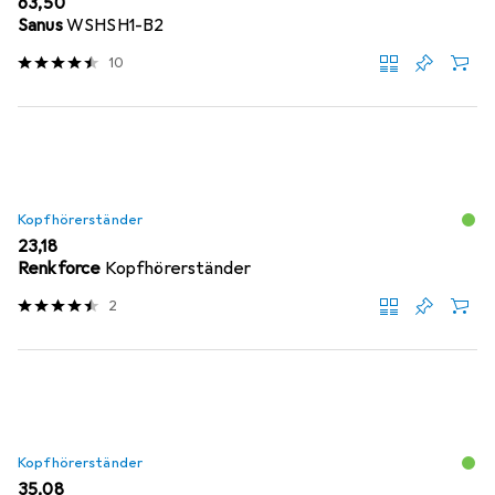
EUR
63,50
Sanus
WSHSH1-B2
10
Kopfhörerständer
EUR
23,18
Renkforce
Kopfhörerständer
2
Kopfhörerständer
EUR
35,08