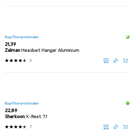
Kopfhörerständer
EUR
21,39
Zalman
Headset Hangar Aluminium
3
Kopfhörerständer
EUR
22,89
Sharkoon
X-Rest 7.1
7