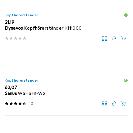
Kopfhörerständer
EUR
21,19
Dynavox
Kopfhörerständer KH1000
Kopfhörerständer
EUR
62,07
Sanus
WSHSH1-W2
10