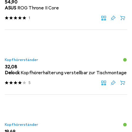
EUR
54,90
ASUS
ROG Throne II Core
1
Kopfhörerständer
EUR
32,08
Delock
Kopfhörerhalterung verstellbar zur Tischmontage
5
Kopfhörerständer
EUR
19,69