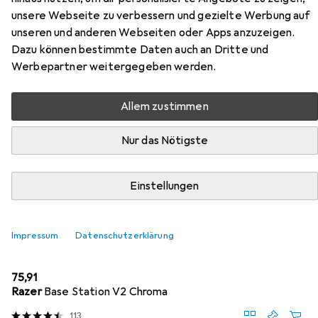
unsere Webseite zu verbessern und gezielte Werbung auf
Zubehör für Nacon Gaming RIG
unseren und anderen Webseiten oder Apps anzuzeigen.
400HX Stereo Gaming Headset -
Dazu können bestimmte Daten auch an Dritte und
Werbepartner weitergegeben werden.
camo forest
Allem zustimmen
Hier findest du passendes Zubehör zum Produkt Nacon
Gaming RIG 400HX Stereo Gaming Headset - camo
Nur das Nötigste
forest aus der Kategorie Kopfhörerständer.
Relevanz
Einstellungen
Produktliste
Impressum
Datenschutzerklärung
Kopfhörerständer
EUR
75,91
Razer
Base Station V2 Chroma
113