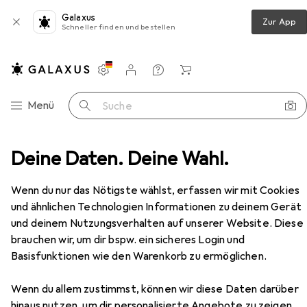
Galaxus
Zur App
Schneller finden und bestellen
Einstellungen
Kundenkonto
Vergleichslisten
Merklisten
Warenkorb
Navigation nach Kategorien
Menü
Suche
aming RIG 400HX Stereo Gaming Headset - camo forest
Deine Daten. Deine Wahl.
Zubehör
Wenn du nur das Nötigste wählst, erfassen wir mit Cookies
und ähnlichen Technologien Informationen zu deinem Gerät
EUR
34,99
Nacon Gaming
RIG 400HX Stereo
und deinem Nutzungsverhalten auf unserer Website. Diese
Gaming Headset - camo forest
brauchen wir, um dir bspw. ein sicheres Login und
Kabelgebunden
Basisfunktionen wie den Warenkorb zu ermöglichen.
Wenn du allem zustimmst, können wir diese Daten darüber
hinaus nutzen, um dir personalisierte Angebote zu zeigen,