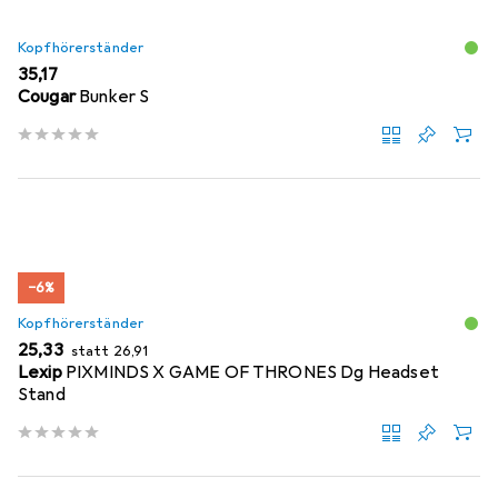
Kopfhörerständer
EUR
35,17
Cougar
Bunker S
−6%
Kopfhörerständer
EUR
EUR
25,33
statt
26,91
Lexip
PIXMINDS X GAME OF THRONES Dg Headset
Stand