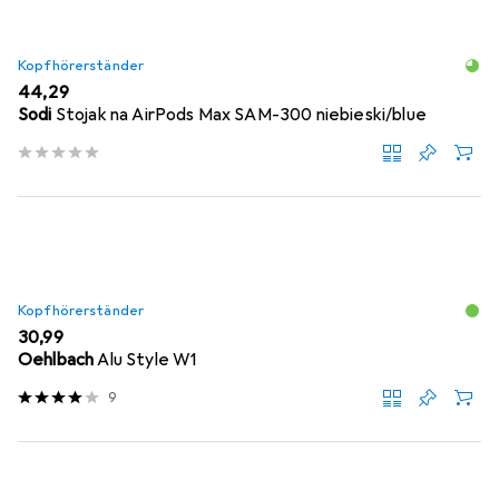
Kopfhörerständer
EUR
44,29
Sodi
Stojak na AirPods Max SAM-300 niebieski/blue
Kopfhörerständer
EUR
30,99
Oehlbach
Alu Style W1
9