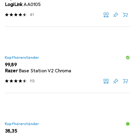
LogiLink
AA0105
41
Kopfhörerständer
EUR
99,89
Razer
Base Station V2 Chroma
113
Kopfhörerständer
EUR
38,35