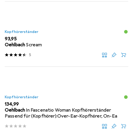
Kopfhörerständer
EUR
93,95
Oehlbach
Scream
5
Kopfhörerständer
EUR
134,99
Oehlbach
In Fascenatio Woman Kopfhörerständer
Passend für (Kopfhörer):Over-Ear-Kopfhörer, On-Ea