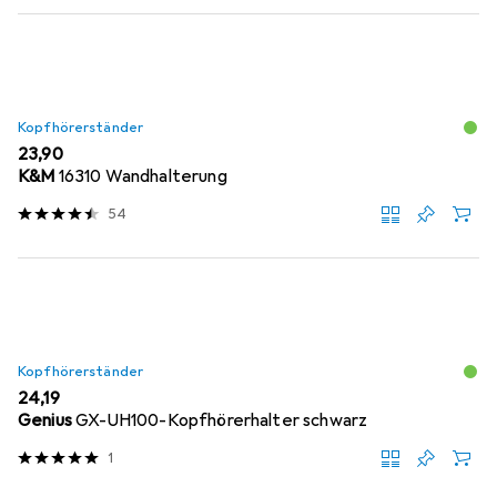
Kopfhörerständer
EUR
23,90
K&M
16310 Wandhalterung
54
Kopfhörerständer
EUR
24,19
Genius
GX-UH100-Kopfhörerhalter schwarz
1