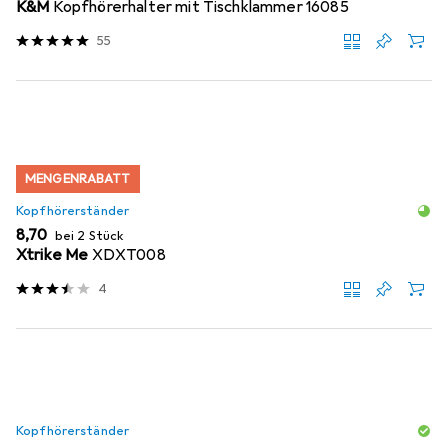
K&M
Kopfhörerhalter mit Tischklammer 16085
55
MENGENRABATT
Kopfhörerständer
EUR
8,70
bei 2 Stück
Xtrike Me
XDXT008
4
Kopfhörerständer