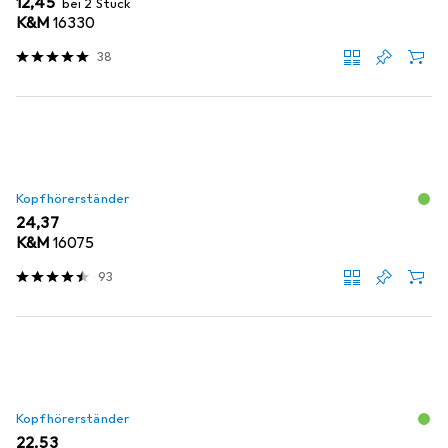
EUR
12,45
bei 2 Stück
K&M
16330
38
Kopfhörerständer
EUR
24,37
K&M
16075
93
Kopfhörerständer
EUR
22,53