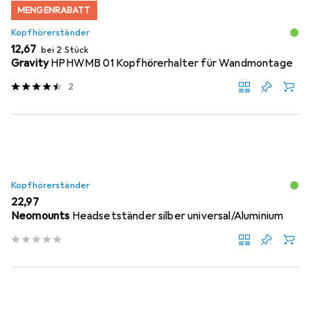
MENGENRABATT
Kopfhörerständer
EUR
12,67
bei 2 Stück
Gravity
HPHWMB 01 Kopfhörerhalter für Wandmontage
2
Kopfhörerständer
EUR
22,97
Neomounts
Headsetständer silber universal/Aluminium