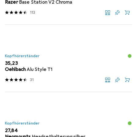
Razer
Base Station V2 Chroma
113
Kopfhörerständer
EUR
35,23
Oehlbach
Alu Style T1
31
Kopfhörerständer
EUR
27,84
Neomounts
Headsethalterung silber