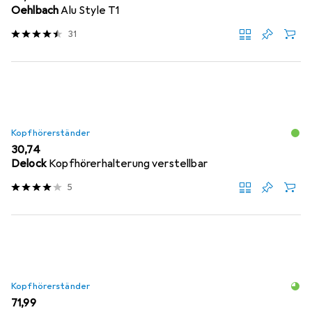
Oehlbach
Alu Style T1
31
Kopfhörerständer
EUR
30,74
Delock
Kopfhörerhalterung verstellbar
5
Kopfhörerständer
EUR
71,99