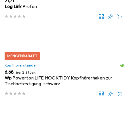
EUR
21,71
LogiLink
Prüfen
MENGENRABATT
Kopfhörerständer
EUR
6,68
bei 2 Stück
Wp
Powerton LIFE HOOKTIDY Kopfhörerhaken zur
Tischbefestigung, schwarz