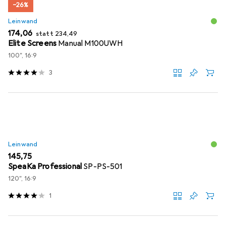
−26%
Leinwand
EUR
EUR
174,06
statt
234,49
Elite Screens
Manual M100UWH
100", 16:9
3
Leinwand
EUR
145,75
SpeaKa Professional
SP-PS-501
120", 16:9
1