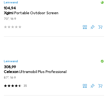
Leinwand
EUR
104,94
Xgimi
Portable Outdoor Screen
70", 16:9
Leinwand
EUR
308,99
Celexon
Ultramobil Plus Professional
87", 16:9
35