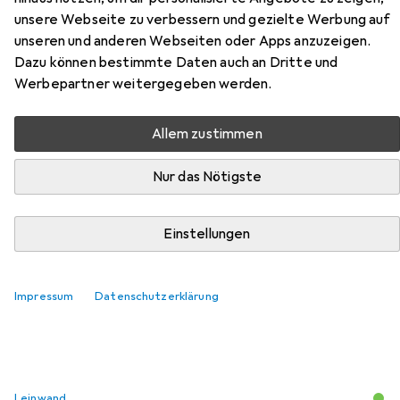
Sharp P721Q aus der Kategorie Leinwand.
unsere Webseite zu verbessern und gezielte Werbung auf
unseren und anderen Webseiten oder Apps anzuzeigen.
Relevanz
Dazu können bestimmte Daten auch an Dritte und
Produktliste
Werbepartner weitergegeben werden.
Allem zustimmen
−13%
Nur das Nötigste
Leinwand
EUR
EUR
289,90
statt
334,53
Elite Screens
Yard Master 2
Einstellungen
120", 16:9
93
Impressum
Datenschutzerklärung
Leinwand