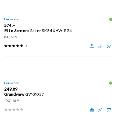
Leinwand
EUR
574,–
Elite Screens
Saker SK84XHW-E24
84", 16:9
4
Leinwand
EUR
249,89
Grandview
GV101037
100", 16:9