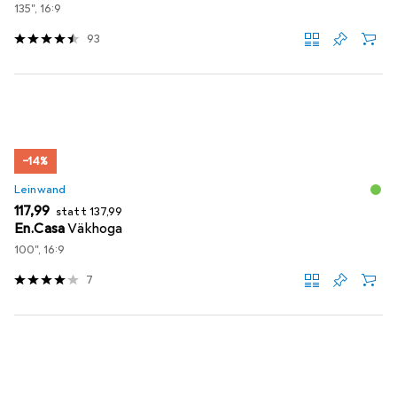
135", 16:9
93
−14%
Leinwand
EUR
EUR
117,99
statt
137,99
En.Casa
Väkhoga
100", 16:9
7