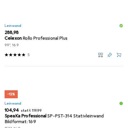
Leinwand
EUR
288,98
Celexon
Rollo Professional Plus
99", 16:9
5
−13%
Leinwand
EUR
EUR
104,94
statt
119,99
SpeaKa Professional
SP-PST-314 Stativleinwand
Bildformat: 16:9