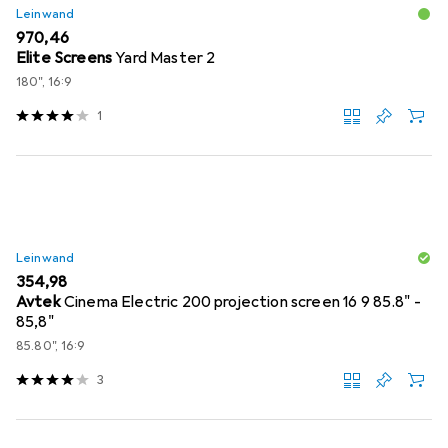
Leinwand
EUR
970,46
Elite Screens
Yard Master 2
180", 16:9
1
Leinwand
EUR
354,98
Avtek
Cinema Electric 200 projection screen 16 9 85.8" -
85,8"
85.80", 16:9
3