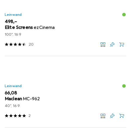
Leinwand
EUR
498,–
Elite Screens
ezCinema
100", 16:9
20
Leinwand
EUR
66,08
Maclean
MC-962
40", 16:9
2