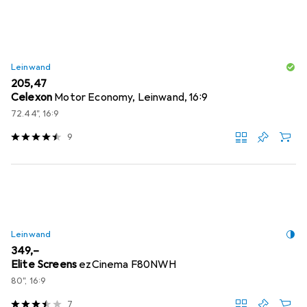
Leinwand
EUR
205,47
Celexon
Motor Economy, Leinwand, 16:9
72.44", 16:9
9
Leinwand
EUR
349,–
Elite Screens
ezCinema F80NWH
80", 16:9
7