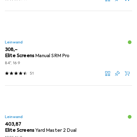
Leinwand
EUR
308,–
Elite Screens
Manual SRM Pro
84", 16:9
51
Leinwand
EUR
403,87
Elite Screens
Yard Master 2 Dual