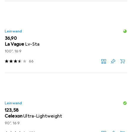
Leinwand
EUR
36,90
La Vague
Lv-Sta
100", 16:9
66
Leinwand
EUR
123,58
Celexon
Ultra-Lightweight
90", 16:9