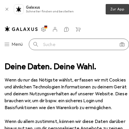
Galaxus
Zur App
Schneller finden und bestellen
Einstellungen
Kundenkonto
Vergleichslisten
Merklisten
Warenkorb
Navigation nach Kategorien
Menü
Suche
Beamer + Leinwände
Deine Daten. Deine Wahl.
Beamer
NEC Sharp P721Q
Zubehör
EUR
4726,90
Wenn du nur das Nötigste wählst, erfassen wir mit Cookies
NEC
Sharp P721Q
und ähnlichen Technologien Informationen zu deinem Gerät
Full HD, 7200 lm, 1.25 - 2:1
und deinem Nutzungsverhalten auf unserer Website. Diese
brauchen wir, um dir bspw. ein sicheres Login und
Basisfunktionen wie den Warenkorb zu ermöglichen.
Zubehör für NEC Sharp P721Q
Wenn du allem zustimmst, können wir diese Daten darüber
Hier findest du passendes Zubehör zum Produkt NEC
hinaus nutzen, um dir personalisierte Angebote zu zeigen,