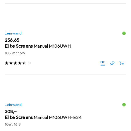
Leinwand
EUR
256,65
Elite Screens
Manual M106UWH
105.91", 16:9
3
Leinwand
EUR
308,–
Elite Screens
Manual M106UWH-E24
106", 16:9