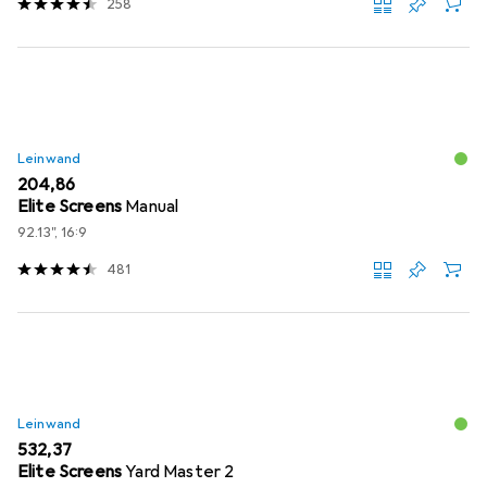
258
Leinwand
EUR
204,86
Elite Screens
Manual
92.13", 16:9
481
Leinwand
EUR
532,37
Elite Screens
Yard Master 2