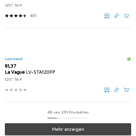
120", 16:9
481
Leinwand
EUR
81,37
La Vague
LV-STA120FP
120", 16:9
48 von 210 Produkten
Mehr anzeigen