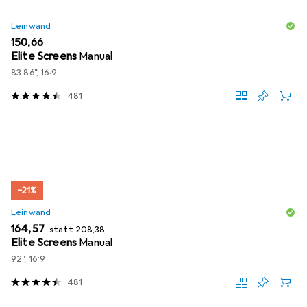
Leinwand
EUR
150,66
Elite Screens
Manual
83.86", 16:9
481
−21%
Leinwand
EUR
EUR
164,57
statt
208,38
Elite Screens
Manual
92", 16:9
481