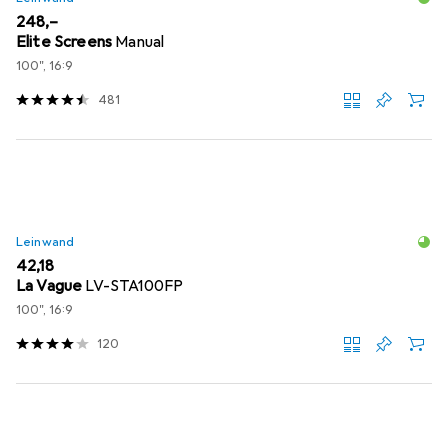
EUR
248,–
Elite Screens
Manual
100", 16:9
481
Leinwand
EUR
42,18
La Vague
LV-STA100FP
100", 16:9
120