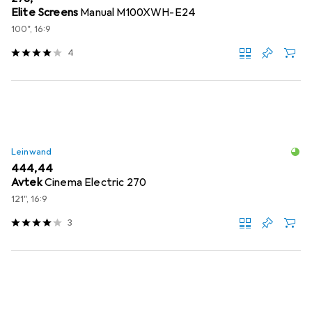
Elite Screens
Manual M100XWH-E24
100", 16:9
4
Leinwand
EUR
444,44
Avtek
Cinema Electric 270
121", 16:9
3