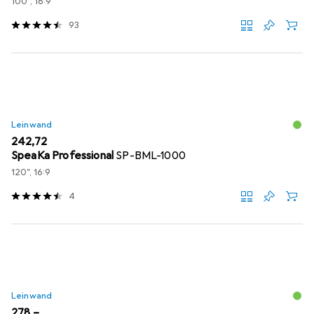
100", 16:9
93
Leinwand
EUR
242,72
SpeaKa Professional
SP-BML-1000
120", 16:9
4
Leinwand
EUR
278,–