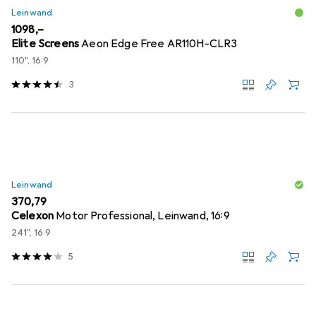
Leinwand
EUR
1098,–
Elite Screens
Aeon Edge Free AR110H-CLR3
110", 16:9
3
Leinwand
EUR
370,79
Celexon
Motor Professional, Leinwand, 16:9
241", 16:9
5