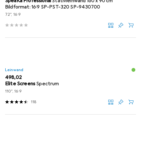
SpeaKa Professional
Stativleinwand 160 x 90 cm
Bildformat: 16:9 SP-PST-320 SP-9430700
72", 16:9
Leinwand
EUR
498,02
Elite Screens
Spectrum
110", 16:9
118