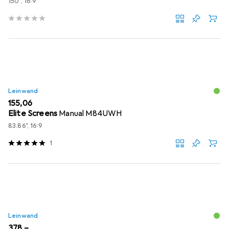
150", 16:9
Leinwand
EUR
155,06
Elite Screens
Manual M84UWH
83.86", 16:9
1
Leinwand
EUR
378,–