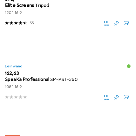
Elite Screens
Tripod
120", 16:9
55
Leinwand
EUR
162,63
SpeaKa Professional
SP-PST-360
108", 16:9