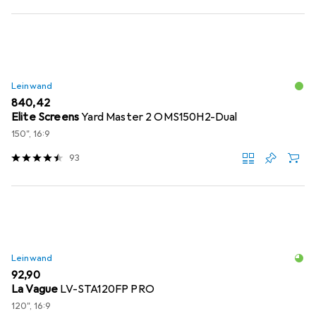
Leinwand
EUR
840,42
Elite Screens
Yard Master 2 OMS150H2-Dual
150", 16:9
93
Leinwand
EUR
92,90
La Vague
LV-STA120FP PRO
120", 16:9