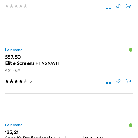
Leinwand
EUR
557,50
Elite Screens
FT92XWH
92", 16:9
5
Leinwand
EUR
125,21