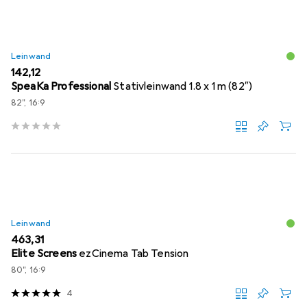
Leinwand
EUR
142,12
SpeaKa Professional
Stativleinwand 1.8 x 1 m (82″)
82", 16:9
Leinwand
EUR
463,31
Elite Screens
ezCinema Tab Tension
80", 16:9
4