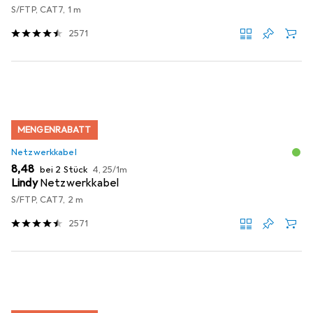
S/FTP, CAT7, 1 m
2571
MENGENRABATT
Netzwerkkabel
EUR
EUR
8,48
bei 2 Stück
4,25
/
1m
Lindy
Netzwerkkabel
S/FTP, CAT7, 2 m
2571