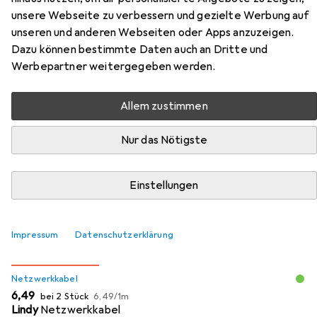
Upgrade fuer IPv4/IPv6
unsere Webseite zu verbessern und gezielte Werbung auf
dynamische Routing-
unseren und anderen Webseiten oder Apps anzuzeigen.
Dazu können bestimmte Daten auch an Dritte und
Faehigkeiten
Werbepartner weitergegeben werden.
Hier findest du passendes Zubehör zum Produkt Netgear
Allem zustimmen
Prosafe GSM7228PS Layer 3 Lizenz Upgrade fuer
IPv4/IPv6 dynamische Routing-Faehigkeiten aus der
Nur das Nötigste
Kategorie Netzwerkkabel.
Relevanz
Einstellungen
Produktliste
Impressum
Datenschutzerklärung
MENGENRABATT
Netzwerkkabel
EUR
EUR
6,49
bei 2 Stück
6,49
/
1m
Lindy
Netzwerkkabel