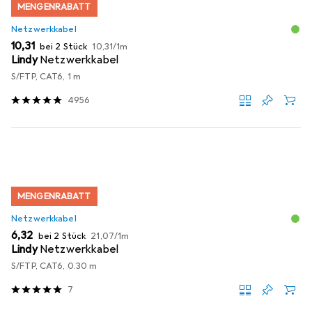
MENGENRABATT
Netzwerkkabel
EUR
EUR
10,31
bei 2 Stück
10,31
/
1m
Lindy
Netzwerkkabel
S/FTP, CAT6, 1 m
4956
MENGENRABATT
Netzwerkkabel
EUR
EUR
6,32
bei 2 Stück
21,07
/
1m
Lindy
Netzwerkkabel
S/FTP, CAT6, 0.30 m
7