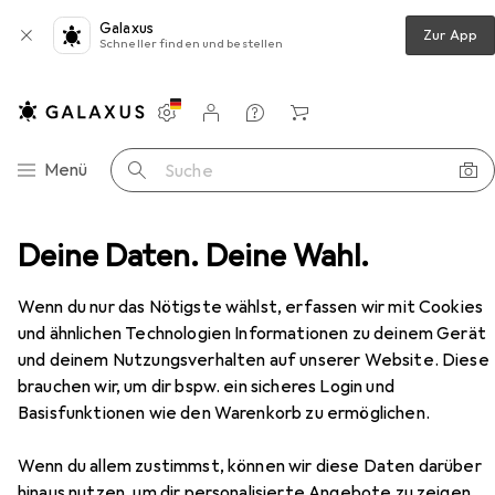
Galaxus
Zur App
Schneller finden und bestellen
Einstellungen
Kundenkonto
Vergleichslisten
Merklisten
Warenkorb
Navigation nach Kategorien
Menü
Suche
pgrade fuer IPv4/IPv6 dynamische Routing-Faehigkeiten
Deine Daten. Deine Wahl.
Zubehör
EUR
356,90
Wenn du nur das Nötigste wählst, erfassen wir mit Cookies
Netgear
Prosafe GSM7228PS Layer 3
und ähnlichen Technologien Informationen zu deinem Gerät
Lizenz Upgrade fuer IPv4/IPv6
dynamische Routing-Faehigkeiten
und deinem Nutzungsverhalten auf unserer Website. Diese
brauchen wir, um dir bspw. ein sicheres Login und
Basisfunktionen wie den Warenkorb zu ermöglichen.
Zubehör für Netgear Prosafe
GSM7228PS Layer 3 Lizenz
Wenn du allem zustimmst, können wir diese Daten darüber
hinaus nutzen, um dir personalisierte Angebote zu zeigen,