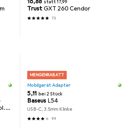
EUR
EUR
16,88
statt
17,99
mm
Trust
GXT 260 Cendor
73
MENGENRABATT
Mobilgerät Adapter
EUR
5,11
bei 2 Stück
o
Baseus
L54
l.
USB-C, 3.5mm Klinke
99