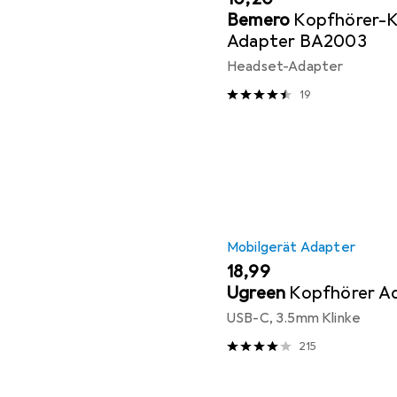
Bemero
Kopfhörer-K
Adapter BA2003
Headset-Adapter
19
Mobilgerät Adapter
EUR
18,99
Ugreen
Kopfhörer A
USB-C, 3.5mm Klinke
215