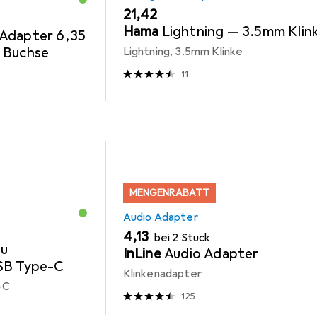
EUR
21,42
Hama
Lightning — 3.5mm Klin
Adapter 6,35
 Buchse
Lightning, 3.5mm Klinke
11
MENGENRABATT
Audio Adapter
EUR
4,13
bei 2 Stück
zu
InLine
Audio Adapter
SB Type-C
Klinkenadapter
-C
125