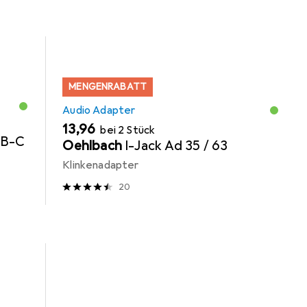
MENGENRABATT
Audio Adapter
EUR
13,96
bei 2 Stück
SB-C
Oehlbach
I-Jack Ad 35 / 63
Klinkenadapter
20