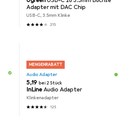
Ugreen
USB-C zu 3.5mm Buchse
Adapter mit DAC Chip
USB-C, 3.5mm Klinke
215
MENGENRABATT
Audio Adapter
EUR
5,19
bei 2 Stück
InLine
Audio Adapter
Klinkenadapter
125