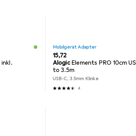
Mobilgerät Adapter
EUR
15,72
inkl.
Alogic
Elements PRO 10cm U
to 3.5m
USB-C, 3.5mm Klinke
4