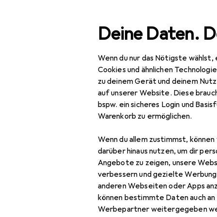
Suche
Deine Daten. D
Wenn du nur das Nötigste wählst, 
Navigation nach Kategorien
Gesamtsortiment
IT +
Gesamtsortiment
Cookies und ähnlichen Technologi
zu deinem Gerät und deinem Nutz
IT + Multimedia
auf unserer Website. Diese brauch
bspw. ein sicheres Login und Basis
Audio
Warenkorb zu ermöglichen.
EU
17
Kopfhörer + Headset
Pa
Wenn du allem zustimmst, können 
Kei
Gaming Headset
darüber hinaus nutzen, um dir pers
Angebote zu zeigen, unsere Webs
Headset Zubehör
verbessern und gezielte Werbung
anderen Webseiten oder Apps an
Kopfhörer
können bestimmte Daten auch an 
Kopfhörer Zubehör
Werbepartner weitergegeben we