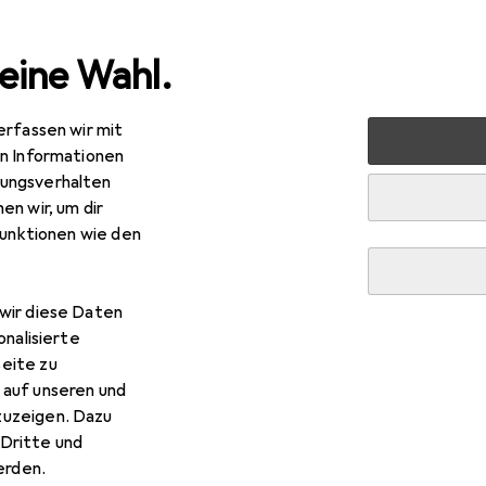
eine Wahl.
erfassen wir mit
 Multimedia
Audio
Kopfhörer + Headset
Kopfhörer
en Informationen
ungsverhalten
en wir, um dir
funktionen wie den
R
,20
nasonic
RP-HT 030 E-S
wir diese Daten
ne Geräuschunterdrückung, Kabelgebunden
onalisierte
eite zu
 auf unseren und
zuzeigen. Dazu
Dritte und
rden.