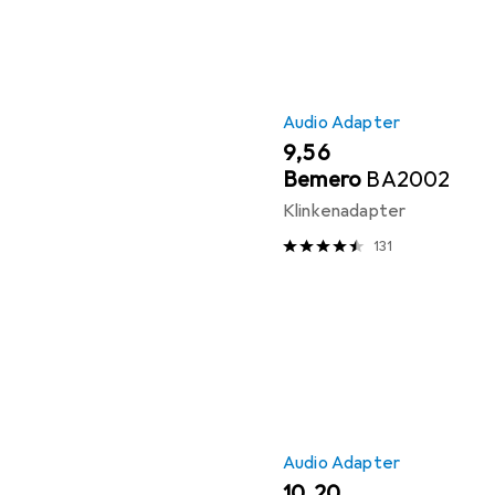
Audio Adapter
EUR
9,56
Bemero
BA2002
Klinkenadapter
131
Audio Adapter
EUR
10,20