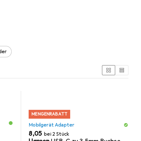
orien Mobilgerät Adapter, Audio Adapter und
der
MENGENRABATT
Mobilgerät Adapter
EUR
8,05
bei 2 Stück