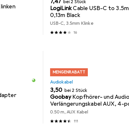
EUR
7,47
bei 2 Stück
linken
LogiLink
Cable USB-C to 3.5
0,13m Black
USB-C, 3.5mm Klinke
16
MENGENRABATT
Audiokabel
EUR
3,50
bei 2 Stück
dapter
Goobay
Kopfhörer- und Audi
Verlängerungskabel AUX, 4-po
3,5 mm slim, CU
0.50 m, AUX Kabel
111