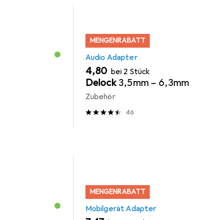
MENGENRABATT
Audio Adapter
EUR
4,80
bei 2 Stück
Delock
3,5mm – 6,3mm
Zubehör
46
MENGENRABATT
Mobilgerät Adapter