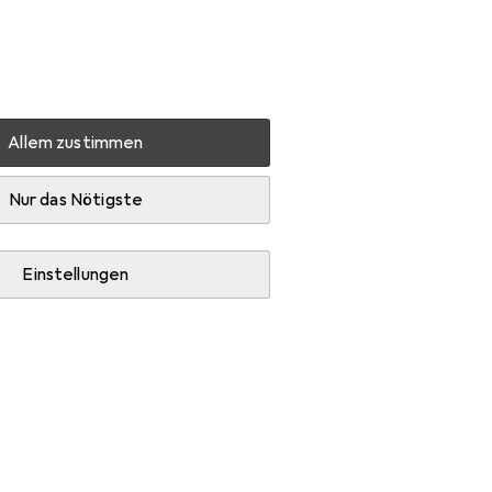
Einstellungen
Kundenkonto
Vergleichslisten
Merklisten
Warenkorb
Anmelden
Allem zustimmen
Panasonic RP-HT 030 E-S
Zubehör
Nur das Nötigste
Einstellungen