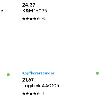
EUR
24,37
ke
K&M
16075
93
Kopfhörerständer
EUR
21,67
LogiLink
AA0105
41