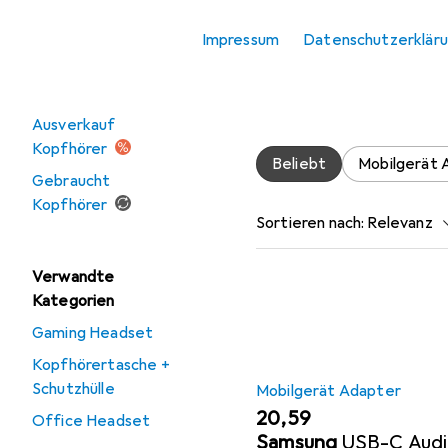
Zubehör für
Office Headset
Impressum
Datenschutzerklär
Hier findest du passendes
Angebote
Audiokabel.
Ausverkauf
Kopfhörer
Beliebt
Mobilgerät 
Gebraucht
Kopfhörer
Sortieren nach
:
Relevanz
Produktliste
Verwandte
Kategorien
Gaming Headset
Kopfhörertasche +
Schutzhülle
Mobilgerät Adapter
EUR
20,59
Office Headset
Samsung
USB-C Aud