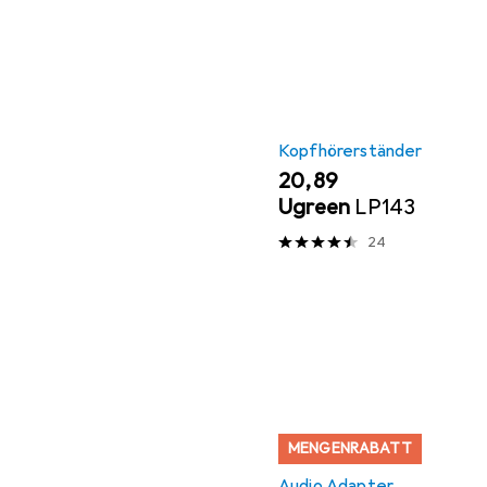
Kopfhörerständer
EUR
20,89
Ugreen
LP143
24
MENGENRABATT
Audio Adapter