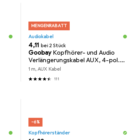
MENGENRABATT
Audiokabel
EUR
4,11
bei 2 Stück
Goobay
Kopfhörer- und Audio
Verlängerungskabel AUX, 4-pol.
3,5 mm slim, CU
1 m, AUX Kabel
111
−6%
Kopfhörerständer