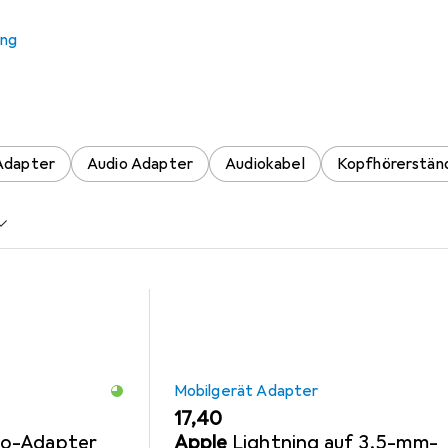
 Panasonic RP-HT 030 E-S
ung
 Zubehör zum Produkt Panasonic RP-HT 030 E-S aus den Kateg
Adapter
Audio Adapter
Audiokabel
Kopfhörerstän
Mobilgerät Adapter
EUR
17,40
io-Adapter
Apple
Lightning auf 3,5-mm-