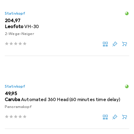
Stativkopf
EUR
204,97
Leofoto
VH-30
2-Wege-Neiger
Stativkopf
EUR
49,95
Caruba
Automated 360 Head (60 minutes time delay)
Panoramakopf