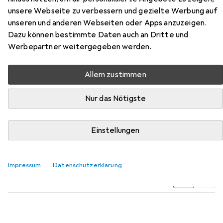
unsere Webseite zu verbessern und gezielte Werbung auf
unseren und anderen Webseiten oder Apps anzuzeigen.
Dazu können bestimmte Daten auch an Dritte und
Werbepartner weitergegeben werden.
Zubehör für Patona Tripod Pro
Alu inkl Kugelkopf
Allem zustimmen
Hier findest du passendes Zubehör zum Produkt Patona
Nur das Nötigste
Tripod Pro Alu inkl Kugelkopf aus der Kategorie
Stativkopf.
Einstellungen
Beliebt
Patona
Impressum
Datenschutzerklärung
Relevanz
Produktliste