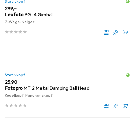
Stativkopf
EUR
299,–
Leofoto
PG-4 Gimbal
2-Wege-Neiger
Stativkopf
EUR
25,90
Fotopro
MT 2 Metal Damping Ball Head
Kugelkopf, Panoramakopf