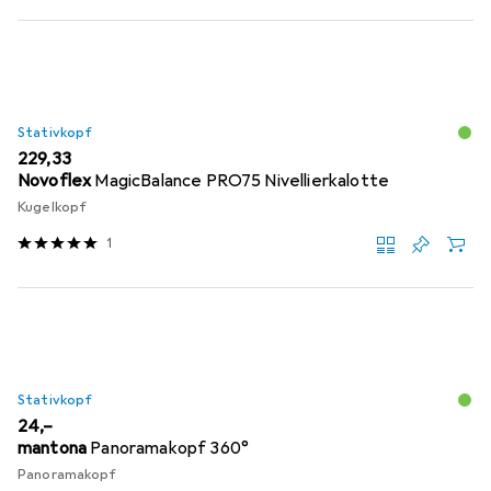
Stativkopf
EUR
229,33
Novoflex
MagicBalance PRO75 Nivellierkalotte
Kugelkopf
1
Stativkopf
EUR
24,–
mantona
Panoramakopf 360°
Panoramakopf