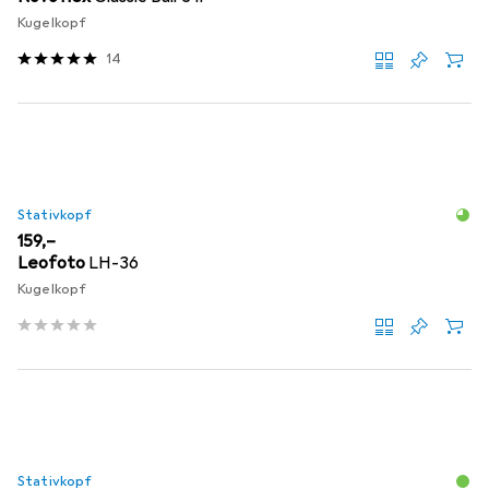
Kugelkopf
14
Stativkopf
EUR
159,–
Leofoto
LH-36
Kugelkopf
Stativkopf