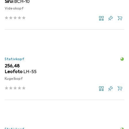
Sirui
BCH-10
Videokopf
Stativkopf
EUR
256,48
Leofoto
LH-55
Kugelkopf