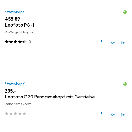
Stativkopf
EUR
458,89
Leofoto
PG-1
2-Wege-Neiger
3
Stativkopf
EUR
235,–
Leofoto
G20 Panoramakopf mit Getriebe
Panoramakopf