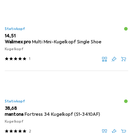
Stativkopf
EUR
14,51
Walimex pro
Multi Mini-Kugelkopf Single Shoe
Kugelkopf
1
Stativkopf
EUR
38,68
mantona
Fortress 34 Kugelkopf (S1-3410AF)
Kugelkopf
2