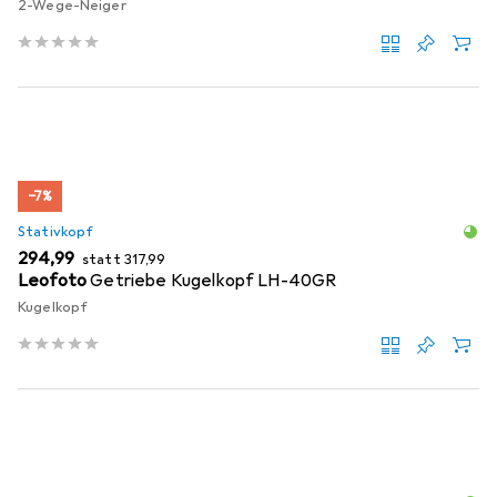
2-Wege-Neiger
−7%
Stativkopf
EUR
EUR
294,99
statt
317,99
Leofoto
Getriebe Kugelkopf LH-40GR
Kugelkopf