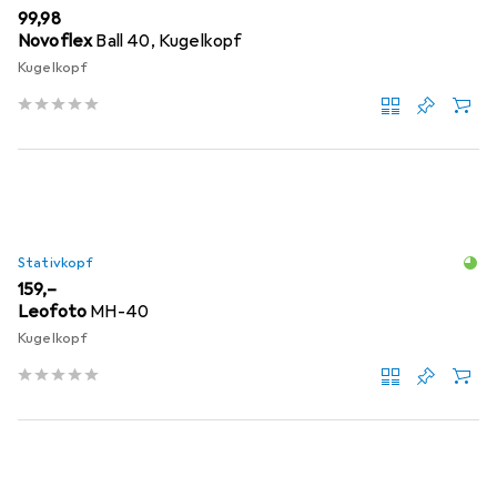
EUR
99,98
Novoflex
Ball 40, Kugelkopf
Kugelkopf
Stativkopf
EUR
159,–
Leofoto
MH-40
Kugelkopf