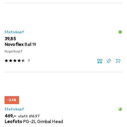
Stativkopf
EUR
39,85
Novoflex
Ball 19
Kugelkopf
9
−24%
Stativkopf
EUR
EUR
469,–
statt
616,97
Leofoto
PG-2L Gimbal Head