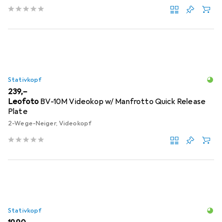
Stativkopf
EUR
239,–
Leofoto
BV-10M Videokop w/ Manfrotto Quick Release
Plate
2-Wege-Neiger, Videokopf
Stativkopf