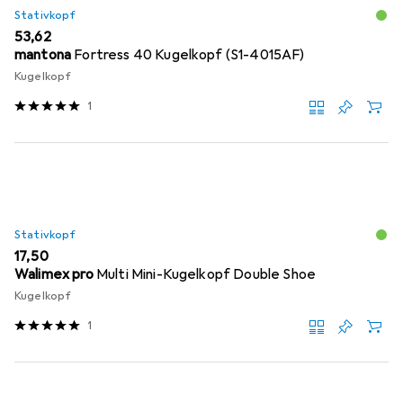
Stativkopf
EUR
53,62
mantona
Fortress 40 Kugelkopf (S1-4015AF)
Kugelkopf
1
Stativkopf
EUR
17,50
Walimex pro
Multi Mini-Kugelkopf Double Shoe
Kugelkopf
1