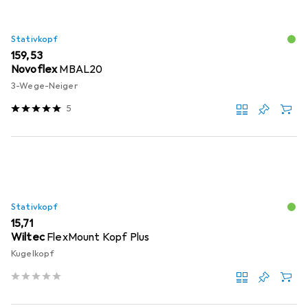
Stativkopf
EUR
159,53
Novoflex
MBAL20
3-Wege-Neiger
5
Stativkopf
EUR
15,71
Wiltec
FlexMount Kopf Plus
Kugelkopf