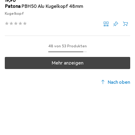
EUR
19,90
Patona
PBH50 Alu Kugelkopf 48mm
Kugelkopf
48 von 53 Produkten
Mehr anzeigen
Nach oben