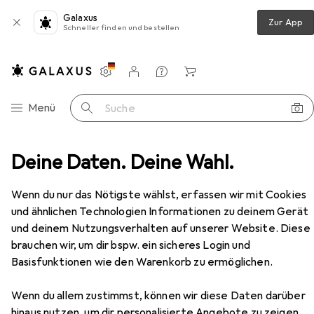
Galaxus
Zur App
Schneller finden und bestellen
Einstellungen
Kundenkonto
Vergleichslisten
Merklisten
Warenkorb
Navigation nach Kategorien
Menü
Suche
imbals
Deine Daten. Deine Wahl.
Stativ
Patona Tripod Pro Alu inkl Kugelkopf
Zubehör
Wenn du nur das Nötigste wählst, erfassen wir mit Cookies
und ähnlichen Technologien Informationen zu deinem Gerät
und deinem Nutzungsverhalten auf unserer Website. Diese
brauchen wir, um dir bspw. ein sicheres Login und
Patona
Tripod Pro Alu inkl Kugelkopf
Basisfunktionen wie den Warenkorb zu ermöglichen.
Metall
Wenn du allem zustimmst, können wir diese Daten darüber
hinaus nutzen, um dir personalisierte Angebote zu zeigen,