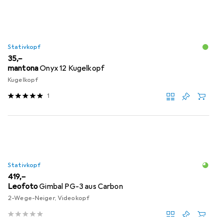
Stativkopf
EUR
35,–
mantona
Onyx 12 Kugelkopf
Kugelkopf
1
Stativkopf
EUR
419,–
Leofoto
Gimbal PG-3 aus Carbon
2-Wege-Neiger, Videokopf