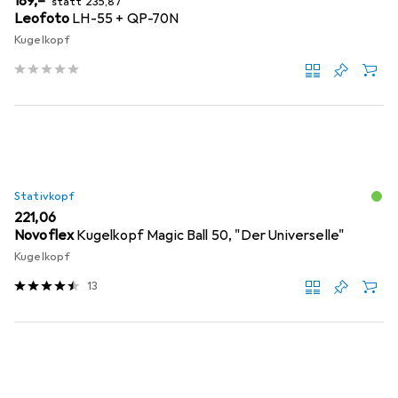
EUR
189,–
statt
235,87
Leofoto
LH-55 + QP-70N
Kugelkopf
Stativkopf
EUR
221,06
Novoflex
Kugelkopf Magic Ball 50, "Der Universelle"
Kugelkopf
13