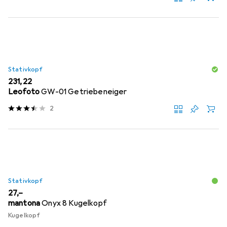
Stativkopf
EUR
231,22
Leofoto
GW-01 Getriebeneiger
2
Stativkopf
EUR
27,–
mantona
Onyx 8 Kugelkopf
Kugelkopf