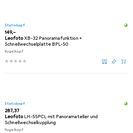
Stativkopf
EUR
149,–
Leofoto
XB-32 Panoramafunktion +
Schnellwechselplatte BPL-50
Kugelkopf
Stativkopf
EUR
287,37
Leofoto
LH-55PCL mit Panoramateller und
Schnellwechselkupplung
Kugelkopf