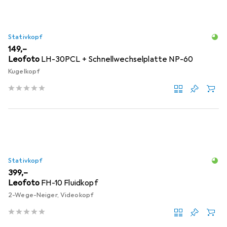
Stativkopf
EUR
149,–
Leofoto
LH-30PCL + Schnellwechselplatte NP-60
Kugelkopf
Stativkopf
EUR
399,–
Leofoto
FH-10 Fluidkopf
2-Wege-Neiger, Videokopf