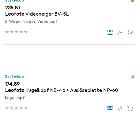
Stativkopf
EUR
235,87
Leofoto
Videoneiger BV-5L
2-Wege-Neiger, Videokopf
Stativkopf
EUR
174,89
Leofoto
Kugelkopf NB-46 + Auslöseplatte NP-60
Kugelkopf