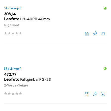
Stativkopf
EUR
308,14
Leofoto
LH-40PR 40mm
Kugelkopf
Stativkopf
EUR
472,77
Leofoto
Faltgimbal PG-2S
2-Wege-Neiger