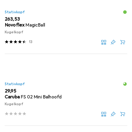
Stativkopf
EUR
263,53
Novoflex
MagicBall
Kugelkopf
13
Stativkopf
EUR
29,95
Caruba
FS 02 Mini Balhoofd
Kugelkopf