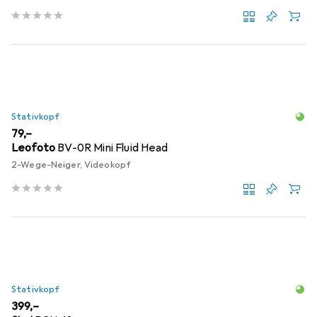
Stativkopf
EUR
79,–
Leofoto
BV-0R Mini Fluid Head
2-Wege-Neiger, Videokopf
Stativkopf
EUR
399,–