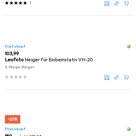
1
Stativkopf
EUR
103,99
Leofoto
Neiger für Einbeinstativ VH-20
2-Wege-Neiger
−20%
Stativkopf
EUR