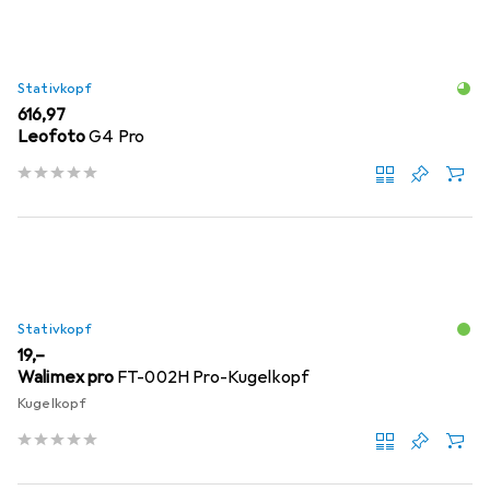
Stativkopf
EUR
616,97
Leofoto
G4 Pro
Stativkopf
EUR
19,–
Walimex pro
FT-002H Pro-Kugelkopf
Kugelkopf