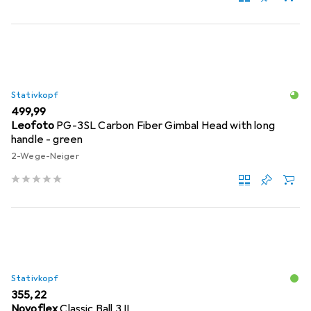
Stativkopf
EUR
499,99
Leofoto
PG-3SL Carbon Fiber Gimbal Head with long
handle - green
2-Wege-Neiger
Stativkopf
EUR
355,22
Novoflex
Classic Ball 3 II