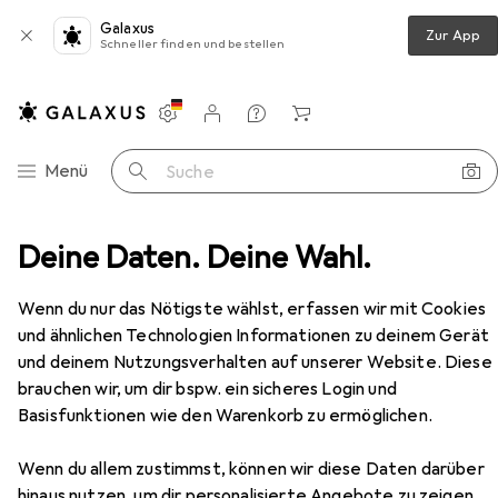
Galaxus
Zur App
Schneller finden und bestellen
Einstellungen
Kundenkonto
Vergleichslisten
Merklisten
Warenkorb
Navigation nach Kategorien
Menü
Suche
Deine Daten. Deine Wahl.
Drohne
Drohne Zubehör
PolarPro Mavic Air 2
Zubehör
EUR
91,90
Wenn du nur das Nötigste wählst, erfassen wir mit Cookies
PolarPro
Mavic Air 2
und ähnlichen Technologien Informationen zu deinem Gerät
Drohnen Kamera, DJI Mavic Air 2
und deinem Nutzungsverhalten auf unserer Website. Diese
brauchen wir, um dir bspw. ein sicheres Login und
Basisfunktionen wie den Warenkorb zu ermöglichen.
Zubehör für PolarPro Mavic Air 2
Wenn du allem zustimmst, können wir diese Daten darüber
hinaus nutzen, um dir personalisierte Angebote zu zeigen,