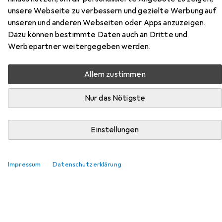
Hier findest du passendes Zubehör zum Produkt PolarPro
unsere Webseite zu verbessern und gezielte Werbung auf
Mavic Air 2 aus der Kategorie Drohne Zubehör.
unseren und anderen Webseiten oder Apps anzuzeigen.
Relevanz
Dazu können bestimmte Daten auch an Dritte und
Werbepartner weitergegeben werden.
Produktliste
Allem zustimmen
MENGENRABATT
Nur das Nötigste
Drohne Zubehör
EUR
12,99
bei 2 Stück
Einstellungen
DJI
Anschlusskabel Micro-USB
Drohnen Kabel, DJI Mavic Air 2
24
Impressum
Datenschutzerklärung