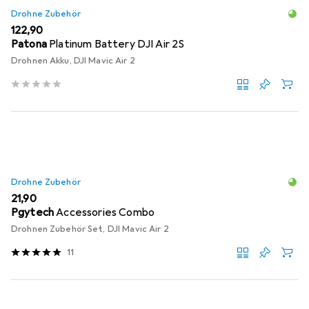
Drohne Zubehör
EUR
122,90
Patona
Platinum Battery DJI Air 2S
Drohnen Akku, DJI Mavic Air 2
Drohne Zubehör
EUR
21,90
Pgytech
Accessories Combo
Drohnen Zubehör Set, DJI Mavic Air 2
11