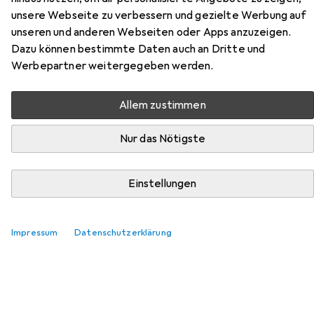
unsere Webseite zu verbessern und gezielte Werbung auf
Hier findest du passendes Zubehör zum Produkt Samsung
unseren und anderen Webseiten oder Apps anzuzeigen.
The Premiere 7 aus der Kategorie Leinwand.
Dazu können bestimmte Daten auch an Dritte und
Relevanz
Werbepartner weitergegeben werden.
Produktliste
Allem zustimmen
Nur das Nötigste
Leinwand
EUR
608,99
Elite Screens
Aeon Edge Free
Einstellungen
100", 16:9
98
Impressum
Datenschutzerklärung