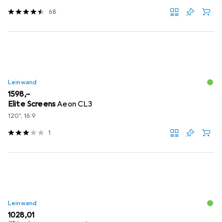
68
Leinwand
EUR
1598,–
Elite Screens
Aeon CL3
120", 16:9
1
Leinwand
EUR
1028,01