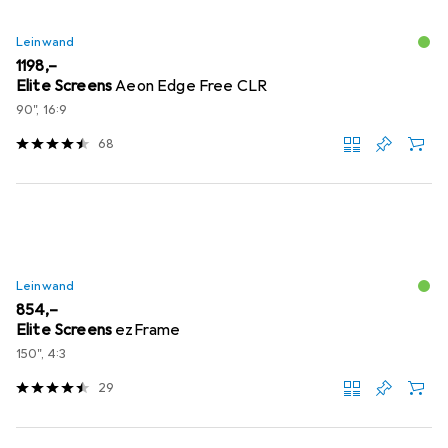
Leinwand
EUR
1198,–
Elite Screens
Aeon Edge Free CLR
90", 16:9
68
Leinwand
EUR
854,–
Elite Screens
ezFrame
150", 4:3
29