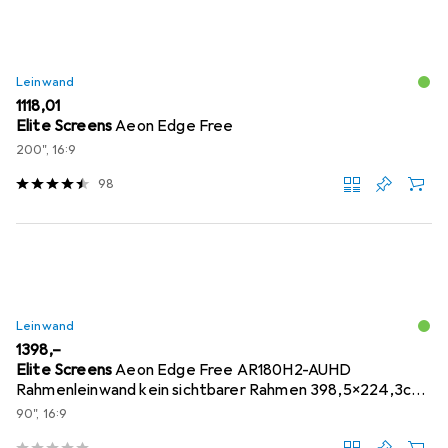
Leinwand
EUR
1118,01
Elite Screens
Aeon Edge Free
200", 16:9
98
Leinwand
EUR
1398,–
Elite Screens
Aeon Edge Free AR180H2-AUHD
Rahmenleinwand kein sichtbarer Rahmen 398,5x224,3cm
16:9
90", 16:9