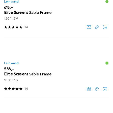
Leinwand
EUR
618,–
Elite Screens
Sable Frame
120", 16:9
14
Leinwand
EUR
538,–
Elite Screens
Sable Frame
100", 16:9
14