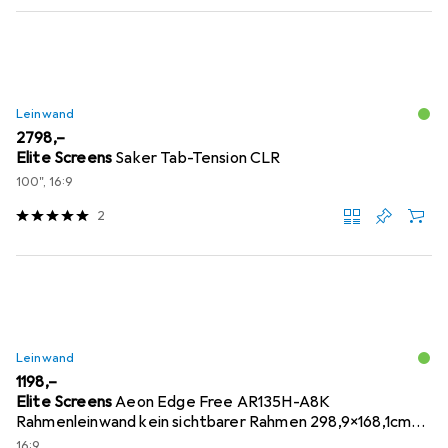
Leinwand
EUR
2798,–
Elite Screens
Saker Tab-Tension CLR
100", 16:9
2
Leinwand
EUR
1198,–
Elite Screens
Aeon Edge Free AR135H-A8K
Rahmenleinwand kein sichtbarer Rahmen 298,9x168,1cm
16:9
16:9