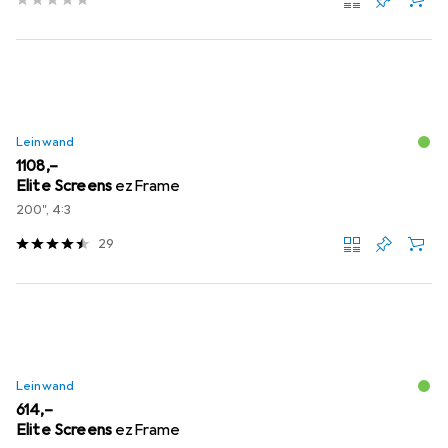
Leinwand
EUR
1108,–
Elite Screens
ezFrame
200", 4:3
29
Leinwand
EUR
614,–
Elite Screens
ezFrame