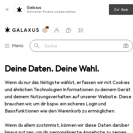
Galaxus
Zur App
Schneller finden und bestellen
Einstellungen
Kundenkonto
Vergleichslisten
Merklisten
Warenkorb
Navigation nach Kategorien
Menü
Suche
er + Leinwände
Deine Daten. Deine Wahl.
Beamer
Samsung The Premiere 7
Zubehör
EUR
2521,28
Wenn du nur das Nötigste wählst, erfassen wir mit Cookies
Samsung
The Premiere 7
und ähnlichen Technologien Informationen zu deinem Gerät
4K, 0.25:1
und deinem Nutzungsverhalten auf unserer Website. Diese
brauchen wir, um dir bspw. ein sicheres Login und
Basisfunktionen wie den Warenkorb zu ermöglichen.
Zubehör für Samsung The
Premiere 7
Wenn du allem zustimmst, können wir diese Daten darüber
hinaus nutzen, um dir personalisierte Angebote zu zeigen,