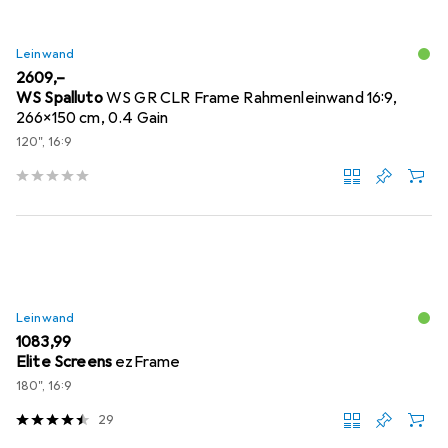
Leinwand
EUR
2609,–
WS Spalluto
WS GR CLR Frame Rahmenleinwand 16:9,
266x150 cm, 0.4 Gain
120", 16:9
Leinwand
EUR
1083,99
Elite Screens
ezFrame
180", 16:9
29