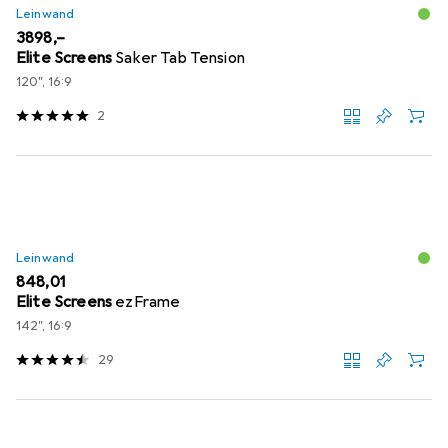
Leinwand
EUR
3898,–
Elite Screens
Saker Tab Tension
120", 16:9
2
Leinwand
EUR
848,01
Elite Screens
ezFrame
142", 16:9
29