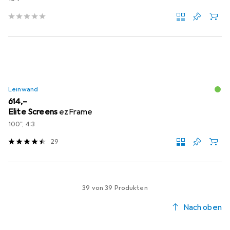
Leinwand
EUR
614,–
Elite Screens
ezFrame
100", 4:3
29
39 von 39 Produkten
Nach oben