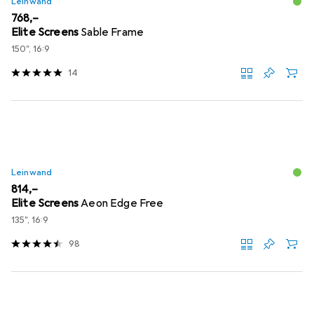
Leinwand
EUR
768,–
Elite Screens
Sable Frame
150", 16:9
14
Leinwand
EUR
814,–
Elite Screens
Aeon Edge Free
135", 16:9
98