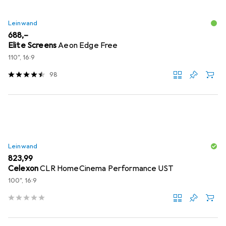
Leinwand
EUR
688,–
Elite Screens
Aeon Edge Free
110", 16:9
98
Leinwand
EUR
823,99
Celexon
CLR HomeCinema Performance UST
100", 16:9