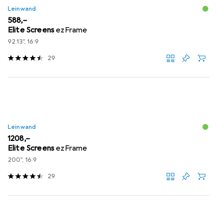
Leinwand
EUR
588,–
Elite Screens
ezFrame
92.13", 16:9
29
Leinwand
EUR
1208,–
Elite Screens
ezFrame
200", 16:9
29