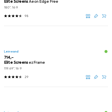
Elite Screens
Aeon Edge Free
180", 16:9
98
Leinwand
EUR
714,–
Elite Screens
ezFrame
119.69", 16:9
29