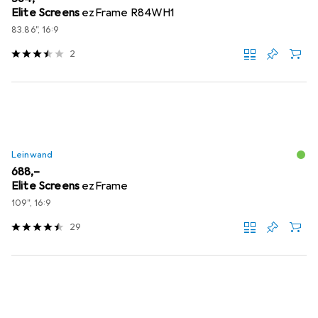
Elite Screens
ezFrame R84WH1
83.86", 16:9
2
Leinwand
EUR
688,–
Elite Screens
ezFrame
109", 16:9
29