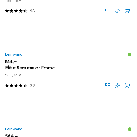
165", 16:9
98
Leinwand
EUR
814,–
Elite Screens
ezFrame
135", 16:9
29
Leinwand
EUR
564,–