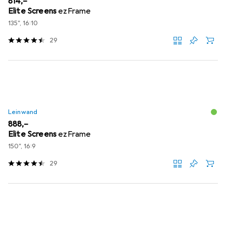
EUR
814,–
Elite Screens
ezFrame
135", 16:10
29
Leinwand
EUR
888,–
Elite Screens
ezFrame
150", 16:9
29