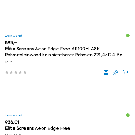
Leinwand
EUR
898,–
Elite Screens
Aeon Edge Free AR100H-A8K
Rahmenleinwand kein sichtbarer Rahmen 221,4x124,5cm
16:9
16:9
Leinwand
EUR
938,01
Elite Screens
Aeon Edge Free