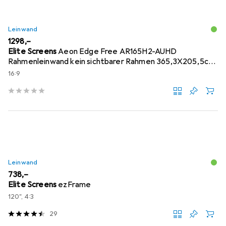
Leinwand
EUR
1298,–
Elite Screens
Aeon Edge Free AR165H2-AUHD
Rahmenleinwand kein sichtbarer Rahmen 365,3X205,5cm
16:9
16:9
Leinwand
EUR
738,–
Elite Screens
ezFrame
120", 4:3
29