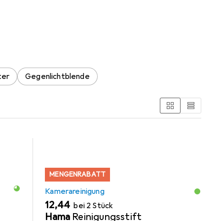
, Sony E
 den Kategorien Kamerareinigung, Kameratasche und
ter
Gegenlichtblende
MENGENRABATT
Kamerareinigung
EUR
12,44
bei 2 Stück
Hama
Reinigungsstift