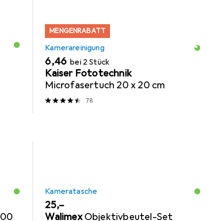
MENGENRABATT
Kamerareinigung
EUR
6,46
bei 2 Stück
Kaiser Fototechnik
Microfasertuch 20 x 20 cm
78
Kameratasche
EUR
25,–
300
Walimex
Objektivbeutel-Set