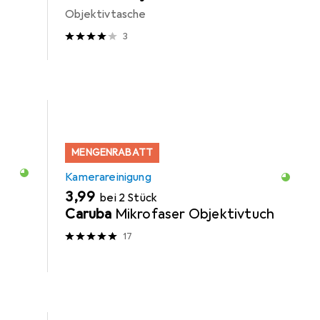
Objektivtasche
3
MENGENRABATT
Kamerareinigung
EUR
3,99
bei 2 Stück
Caruba
Mikrofaser Objektivtuch
17