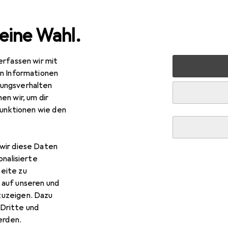
eine Wahl.
erfassen wir mit
 Multimedia
Foto + Video
Objektive + Filter
Objekti
en Informationen
ungsverhalten
en wir, um dir
funktionen wie den
R
22,08
gma
14-24mm F2.8 DG DN, Sony E
wir diese Daten
y E, Vollformat
onalisierte
eite zu
 auf unseren und
zuzeigen. Dazu
Dritte und
rden.