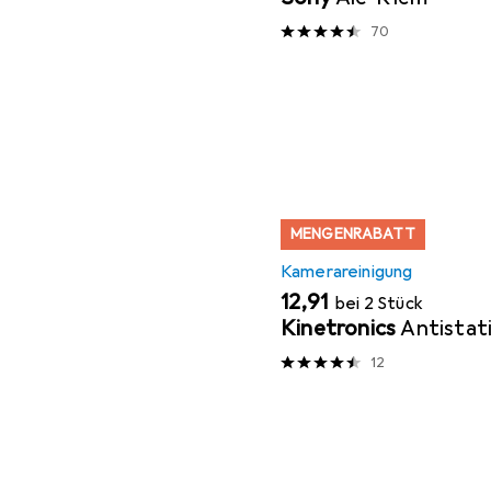
70
MENGENRABATT
Kamerareinigung
EUR
12,91
bei 2 Stück
Kinetronics
Antistat
12