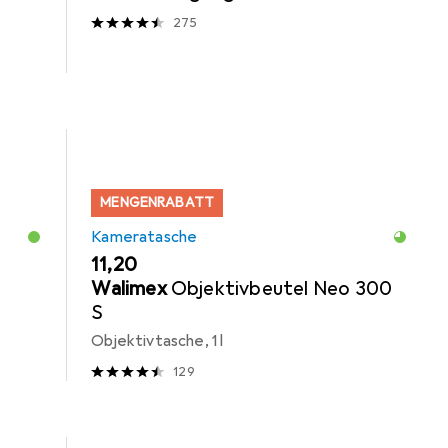
275
MENGENRABATT
Kameratasche
EUR
11,20
Walimex
Objektivbeutel Neo 300
S
Objektivtasche, 1 l
129