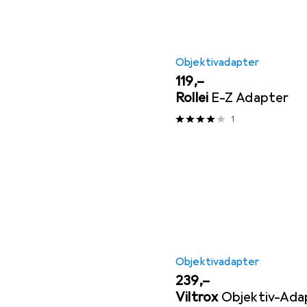
Objektivadapter
EUR
119,–
Rollei
E-Z Adapter
1
Objektivadapter
EUR
239,–
Viltrox
Objektiv-Ada