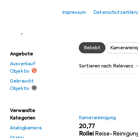
Zubehör fü
Objektivdeckel
Impressum
Datenschutzerklär
Hier findest du passende
Objektivfilter
Objektivdeckel.
Objektivkonverter
Beliebt
Kamerareini
Angebote
Ausverkauf
Sortieren nach
:
Relevanz
Objektiv
Produktliste
Gebraucht
Objektiv
Verwandte
Kamerareinigung
Kategorien
EUR
20,77
Analogkamera
Rollei
Reise-Reinigun
Stativ