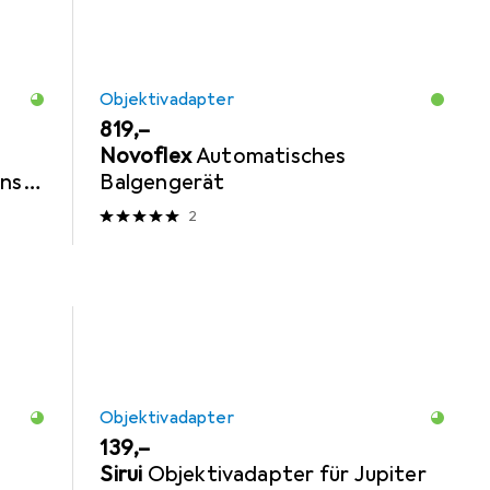
Objektivadapter
EUR
819,–
Novoflex
Automatisches
ens
Balgengerät
2
Objektivadapter
EUR
139,–
Sirui
Objektivadapter für Jupiter