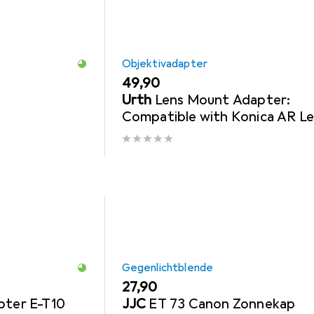
Objektivadapter
EUR
49,90
Urth
Lens Mount Adapter:
Compatible with Konica AR L
to Sony E Camera Body
Gegenlichtblende
EUR
27,90
pter E-T10
JJC
ET 73 Canon Zonnekap