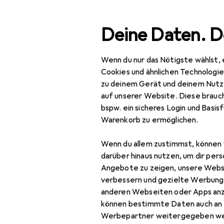
Suche
Deine Daten. D
Wenn du nur das Nötigste wählst, 
Navigation nach Kategorien
Gesamtsortiment
IT +
Gesamtsortiment
Cookies und ähnlichen Technologi
zu deinem Gerät und deinem Nutz
IT + Multimedia
auf unserer Website. Diese brauch
bspw. ein sicheres Login und Basis
Foto + Video
Warenkorb zu ermöglichen.
EU
17
Objektive + Filter
Si
Wenn du allem zustimmst, können 
Son
Gegenlichtblende
darüber hinaus nutzen, um dir pers
Angebote zu zeigen, unsere Webs
Kameratasche
verbessern und gezielte Werbung
anderen Webseiten oder Apps an
Objektiv
können bestimmte Daten auch an 
Objektivadapter
Werbepartner weitergegeben we