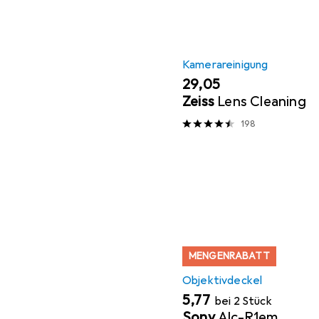
Kamerareinigung
EUR
29,05
Zeiss
Lens Cleaning
198
MENGENRABATT
Objektivdeckel
EUR
5,77
bei 2 Stück
Sony
Alc-R1em