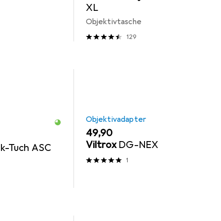
XL
Objektivtasche
129
Objektivadapter
EUR
49,90
Viltrox
DG-NEX
ik-Tuch ASC
1