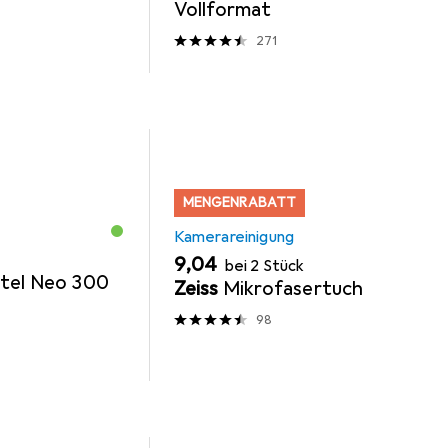
Vollformat
271
MENGENRABATT
Kamerareinigung
EUR
9,04
bei 2 Stück
tel Neo 300
Zeiss
Mikrofasertuch
98