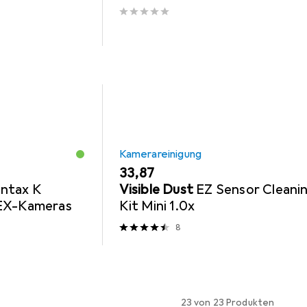
Kamerareinigung
EUR
33,87
ntax K
Visible Dust
EZ Sensor Cleani
NEX-Kameras
Kit Mini 1.0x
8
23 von 23 Produkten