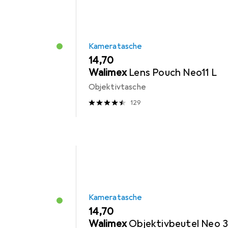
Kameratasche
EUR
14,70
Walimex
Lens Pouch Neo11 L
Objektivtasche
129
Kameratasche
EUR
14,70
Walimex
Objektivbeutel Neo 