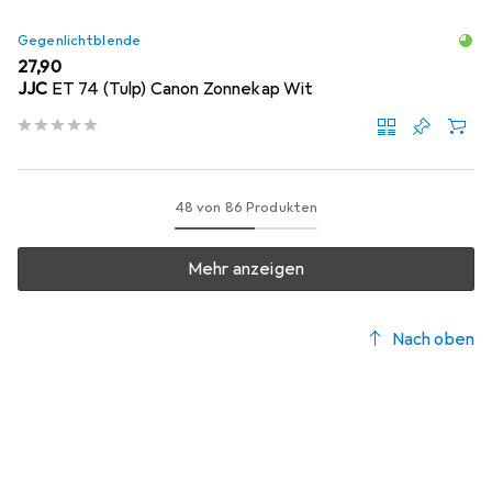
Gegenlichtblende
EUR
27,90
JJC
ET 74 (Tulp) Canon Zonnekap Wit
48 von 86 Produkten
Mehr anzeigen
Nach oben