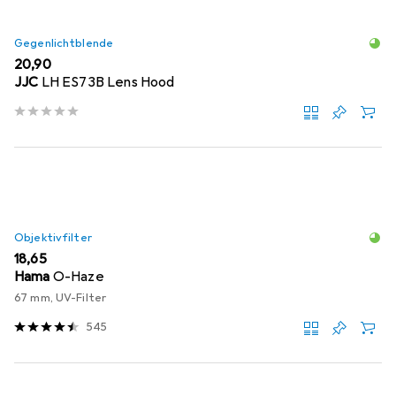
Gegenlichtblende
EUR
20,90
JJC
LH ES73B Lens Hood
Objektivfilter
EUR
18,65
Hama
O-Haze
67 mm, UV-Filter
545