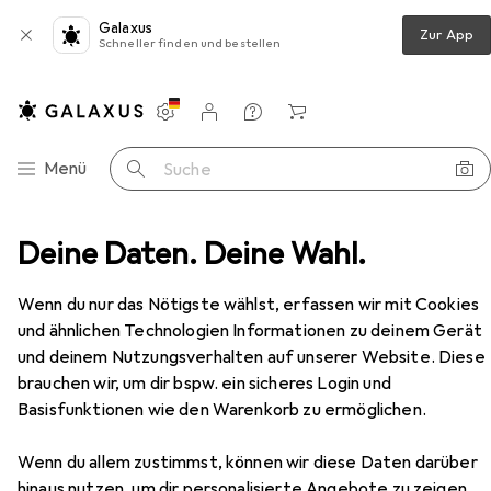
Galaxus
Zur App
Schneller finden und bestellen
Einstellungen
Kundenkonto
Vergleichslisten
Merklisten
Warenkorb
Navigation nach Kategorien
Menü
Suche
Filter
Deine Daten. Deine Wahl.
Objektiv
Sigma 16mm f/1.4 DC DN, L-Mount
Zubehör
Wenn du nur das Nötigste wählst, erfassen wir mit Cookies
und ähnlichen Technologien Informationen zu deinem Gerät
EUR
439,–
und deinem Nutzungsverhalten auf unserer Website. Diese
Sigma
16mm f/1.4 DC DN, L-Mount
brauchen wir, um dir bspw. ein sicheres Login und
Leica L, APS-C / DX
Basisfunktionen wie den Warenkorb zu ermöglichen.
Wenn du allem zustimmst, können wir diese Daten darüber
hinaus nutzen, um dir personalisierte Angebote zu zeigen,