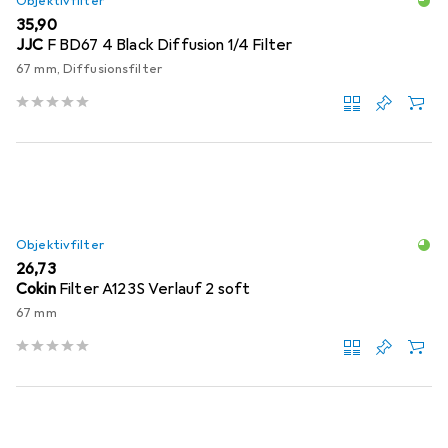
Objektivfilter
EUR
35,90
JJC
F BD67 4 Black Diffusion 1/4 Filter
67 mm, Diffusionsfilter
Objektivfilter
EUR
26,73
Cokin
Filter A123S Verlauf 2 soft
67 mm