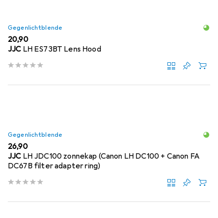
Gegenlichtblende
EUR
20,90
JJC
LH ES73BT Lens Hood
Gegenlichtblende
EUR
26,90
JJC
LH JDC100 zonnekap (Canon LH DC100 + Canon FA
DC67B filter adapter ring)