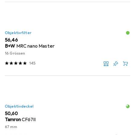
Objektivfilter
EUR
56,46
B+W
MRC nano Master
16 Grössen
145
Objektivdeckel
EUR
50,60
Tamron
CF67II
67 mm