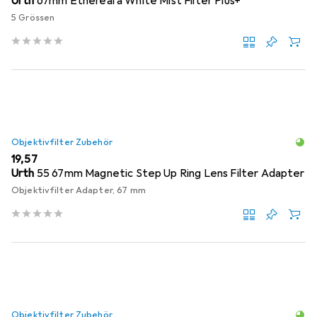
Urth
67mm Ethereal â White Mist Filter Plus+
5 Grössen
Objektivfilter Zubehör
EUR
19,57
Urth
55 67mm Magnetic Step Up Ring Lens Filter Adapter
Objektivfilter Adapter, 67 mm
Objektivfilter Zubehör