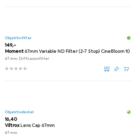
Objektivfilter
EUR
149,–
Moment
67mm Variable ND Filter (2-7 Stop) CineBloom 10
67 mm, Diffusionsfilter
Objektivdeckel
EUR
16,40
Viltrox
Lens Cap 67mm
67 mm