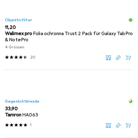
Objektivfilter
EUR
11,20
Walimex pro
Folia ochronna Trust 2 Pack für Galaxy TabPro
& NotePro
4 Grössen
20
Gegenlichtblende
EUR
33,90
Tamron
HA063
1