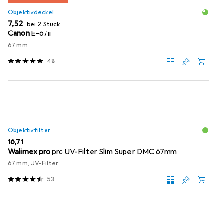
Objektivdeckel
EUR
7,52
bei 2 Stück
Canon
E-67ii
67 mm
48
Objektivfilter
EUR
16,71
Walimex pro
pro UV-Filter Slim Super DMC 67mm
67 mm, UV-Filter
53