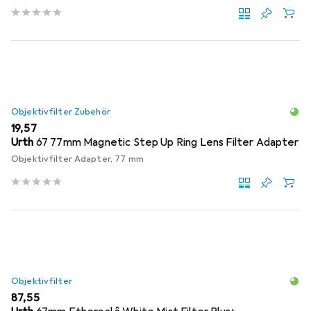
Objektivfilter Zubehör
EUR
19,57
Urth
67 77mm Magnetic Step Up Ring Lens Filter Adapter
Objektivfilter Adapter, 77 mm
Objektivfilter
EUR
87,55