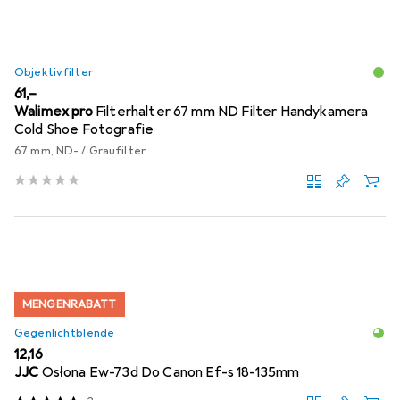
Objektivfilter
EUR
61,–
Walimex pro
Filterhalter 67 mm ND Filter Handykamera
Cold Shoe Fotografie
67 mm, ND- / Graufilter
MENGENRABATT
Gegenlichtblende
EUR
12,16
JJC
Osłona Ew-73d Do Canon Ef-s 18-135mm