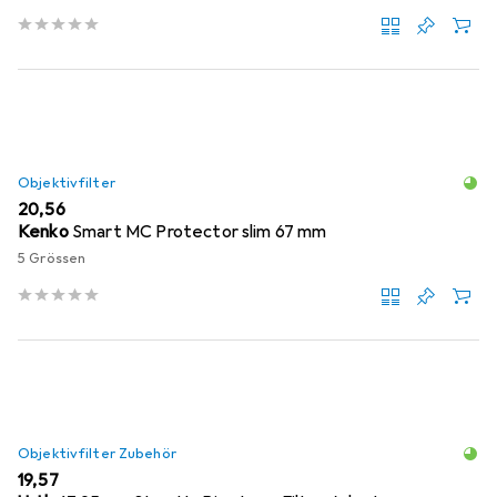
Objektivfilter
EUR
20,56
Kenko
Smart MC Protector slim 67 mm
5 Grössen
Objektivfilter Zubehör
EUR
19,57