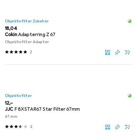
Objektivfilter Zubehör
EUR
18,04
Cokin
Adapterring Z 67
Objektivfilter Adapter
2
Objektivfilter
EUR
12,–
JJC
F 8XSTAR67 Star Filter 67mm
67 mm
2