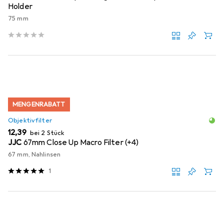
Holder
75 mm
MENGENRABATT
Objektivfilter
EUR
12,39
bei 2 Stück
JJC
67mm Close Up Macro Filter (+4)
67 mm, Nahlinsen
1