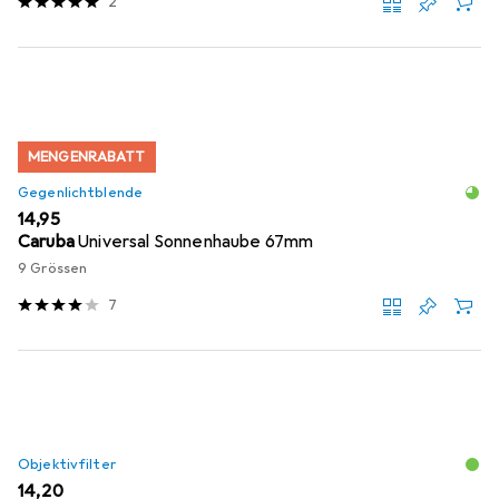
2
MENGENRABATT
Gegenlichtblende
EUR
14,95
Caruba
Universal Sonnenhaube 67mm
9 Grössen
7
Objektivfilter
EUR
14,20