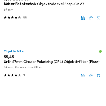
Kaiser Fototechnik
Objektivdeckel Snap-On 67
67 mm
88
Objektivfilter
EUR
55,45
Urth
67mm Circular Polarizing (CPL) Objektivfilter (Plus+)
67 mm, Polarisationsfilter
3