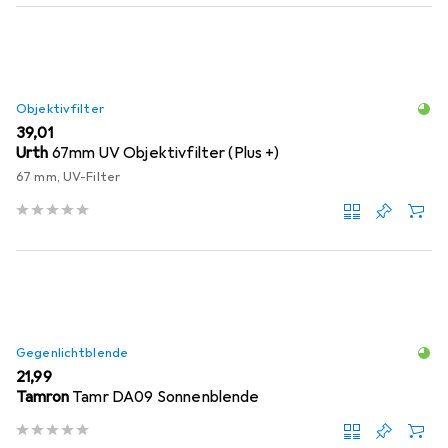
Objektivfilter
EUR
39,01
Urth
67mm UV Objektivfilter (Plus +)
67 mm, UV-Filter
Gegenlichtblende
EUR
21,99
Tamron
Tamr DA09 Sonnenblende