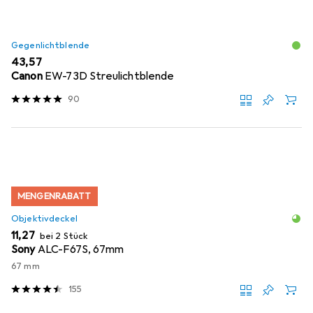
Gegenlichtblende
EUR
43,57
Canon
EW-73D Streulichtblende
90
MENGENRABATT
Objektivdeckel
EUR
11,27
bei 2 Stück
Sony
ALC-F67S, 67mm
67 mm
155