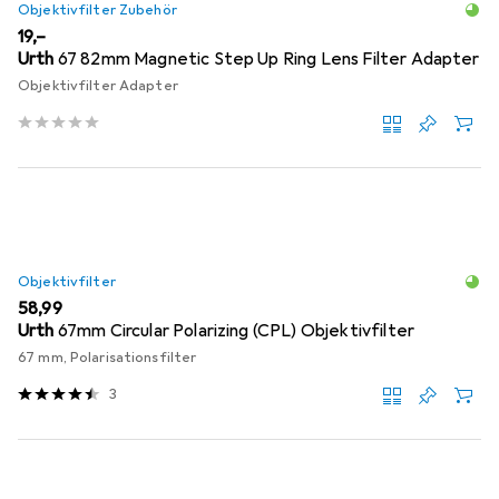
Objektivfilter Zubehör
EUR
19,–
Urth
67 82mm Magnetic Step Up Ring Lens Filter Adapter
Objektivfilter Adapter
Objektivfilter
EUR
58,99
Urth
67mm Circular Polarizing (CPL) Objektivfilter
67 mm, Polarisationsfilter
3