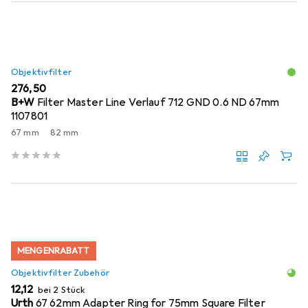
Objektivfilter
EUR
276,50
B+W
Filter Master Line Verlauf 712 GND 0.6 ND 67mm
1107801
67 mm
82 mm
MENGENRABATT
Objektivfilter Zubehör
EUR
12,12
bei 2 Stück
Urth
67 62mm Adapter Ring for 75mm Square Filter