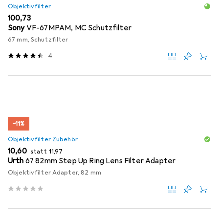
Objektivfilter
EUR
100,73
Sony
VF-67MPAM, MC Schutzfilter
67 mm, Schutzfilter
4
−11%
Objektivfilter Zubehör
EUR
EUR
10,60
statt
11,97
Urth
67 82mm Step Up Ring Lens Filter Adapter
Objektivfilter Adapter, 82 mm