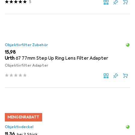
5
Objektivfilter Zubehör
EUR
15,98
Urth
67 77mm Step Up Ring Lens Filter Adapter
Objektivfilter Adapter
MENGENRABATT
Objektivdeckel
EUR
11,36
bei 2 Stück