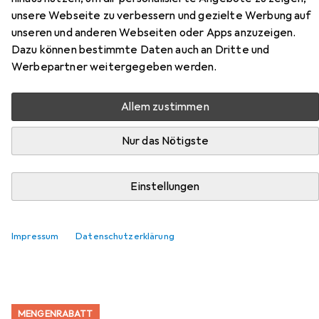
unsere Webseite zu verbessern und gezielte Werbung auf
unseren und anderen Webseiten oder Apps anzuzeigen.
Zubehör für Sigma 16mm f/1.4
Dazu können bestimmte Daten auch an Dritte und
DC DN, L-Mount
Werbepartner weitergegeben werden.
Hier findest du passendes Zubehör zum Produkt Sigma
Allem zustimmen
16mm f/1.4 DC DN, L-Mount aus den Kategorien
Objektivdeckel, Objektivfilter und Gegenlichtblende.
Nur das Nötigste
Beliebt
Objektivdeckel
Objektivfilter
Gegenlichtble
Einstellungen
Relevanz
Impressum
Datenschutzerklärung
Produktliste
MENGENRABATT