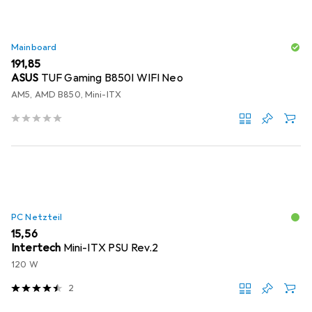
Mainboard
EUR
191,85
ASUS
TUF Gaming B850I WIFI Neo
AM5, AMD B850, Mini-ITX
PC Netzteil
EUR
15,56
Intertech
Mini-ITX PSU Rev.2
120 W
2