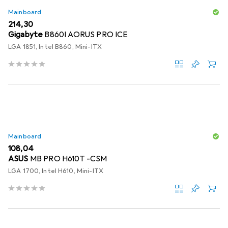
Mainboard
EUR
214,30
Gigabyte
B860I AORUS PRO ICE
LGA 1851, Intel B860, Mini-ITX
Mainboard
EUR
108,04
ASUS
MB PRO H610T -CSM
LGA 1700, Intel H610, Mini-ITX