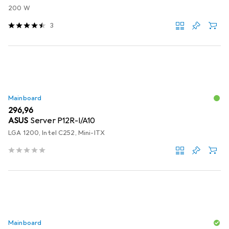
200 W
3
Mainboard
EUR
296,96
ASUS
Server P12R-I/A10
LGA 1200, Intel C252, Mini-ITX
Mainboard