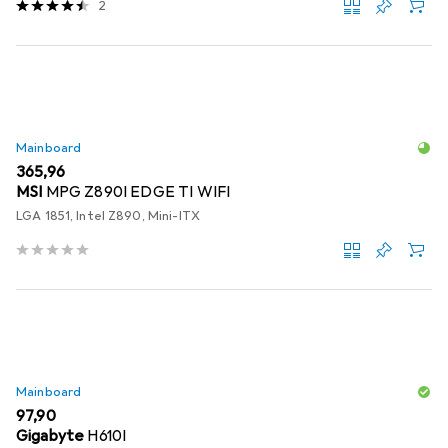
2
Mainboard
EUR
365,96
MSI
MPG Z890I EDGE TI WIFI
LGA 1851, Intel Z890, Mini-ITX
Mainboard
EUR
97,90
Gigabyte
H610I