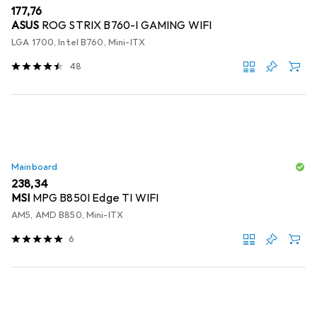
EUR
177,76
ASUS
ROG STRIX B760-I GAMING WIFI
LGA 1700, Intel B760, Mini-ITX
48
Mainboard
EUR
238,34
MSI
MPG B850I Edge TI WIFI
AM5, AMD B850, Mini-ITX
6