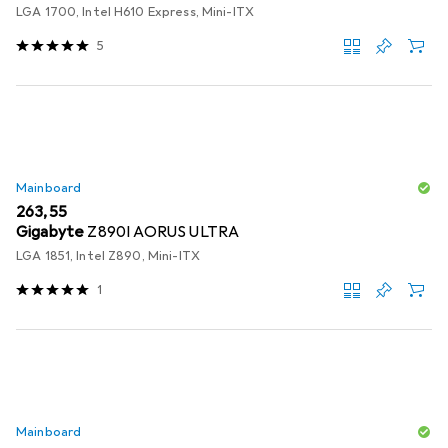
LGA 1700, Intel H610 Express, Mini-ITX
5
Mainboard
EUR
263,55
Gigabyte
Z890I AORUS ULTRA
LGA 1851, Intel Z890, Mini-ITX
1
Mainboard