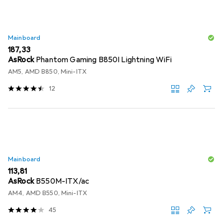
Mainboard
EUR
187,33
AsRock
Phantom Gaming B850I Lightning WiFi
AM5, AMD B850, Mini-ITX
12
Mainboard
EUR
113,81
AsRock
B550M-ITX/ac
AM4, AMD B550, Mini-ITX
45