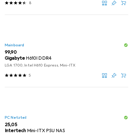
8
Mainboard
EUR
99,90
Gigabyte
H610I DDR4
LGA 1700, Intel H610 Express, Mini-ITX
5
PC Netzteil
EUR
25,05
Intertech
Mini-ITX PSU NAS