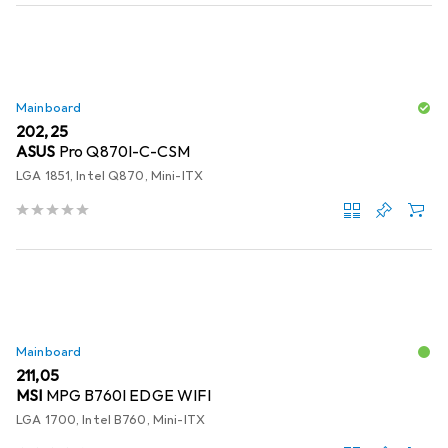
Mainboard
EUR
202,25
ASUS
Pro Q870I-C-CSM
LGA 1851, Intel Q870, Mini-ITX
Mainboard
EUR
211,05
MSI
MPG B760I EDGE WIFI
LGA 1700, Intel B760, Mini-ITX