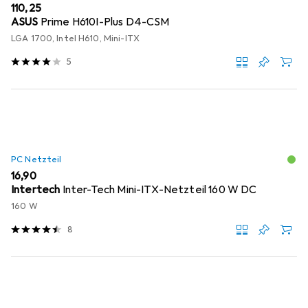
EUR
110,25
ASUS
Prime H610I-Plus D4-CSM
LGA 1700, Intel H610, Mini-ITX
5
PC Netzteil
EUR
16,90
Intertech
Inter-Tech Mini-ITX-Netzteil 160 W DC
160 W
8