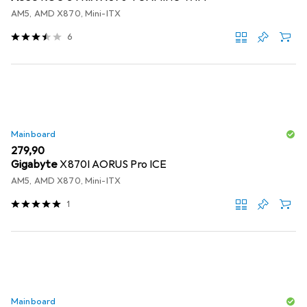
AM5, AMD X870, Mini-ITX
6
Mainboard
EUR
279,90
Gigabyte
X870I AORUS Pro ICE
AM5, AMD X870, Mini-ITX
1
Mainboard