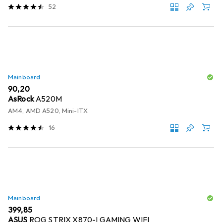
52
Mainboard
EUR
90,20
AsRock
A520M
AM4, AMD A520, Mini-ITX
16
Mainboard
EUR
399,85
ASUS
ROG STRIX X870-I GAMING WIFI