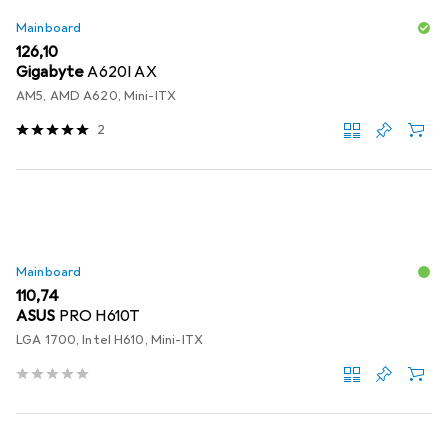
Mainboard
EUR
126,10
Gigabyte
A620I AX
AM5, AMD A620, Mini-ITX
2
Mainboard
EUR
110,74
ASUS
PRO H610T
LGA 1700, Intel H610, Mini-ITX