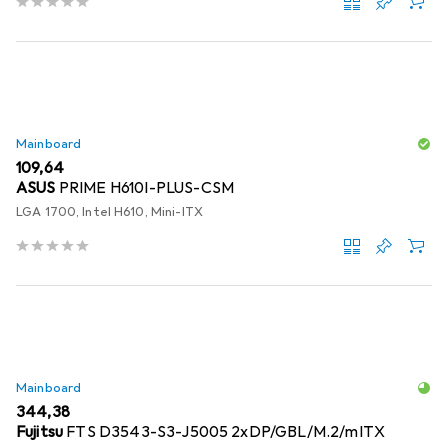
Mainboard
EUR
109,64
ASUS
PRIME H610I-PLUS-CSM
LGA 1700, Intel H610, Mini-ITX
Mainboard
EUR
344,38
Fujitsu
FTS D3543-S3-J5005 2xDP/GBL/M.2/mITX