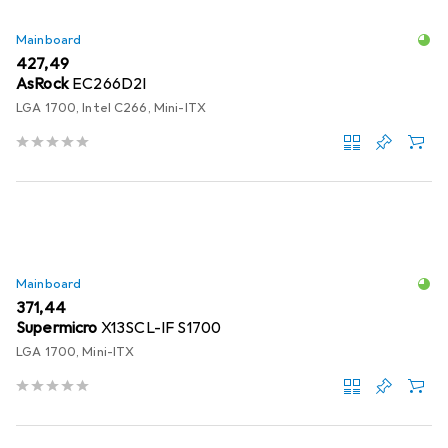
Mainboard
EUR
427,49
AsRock
EC266D2I
LGA 1700, Intel C266, Mini-ITX
Mainboard
EUR
371,44
Supermicro
X13SCL-IF S1700
LGA 1700, Mini-ITX