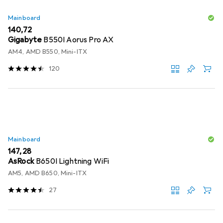
Mainboard
EUR
140,72
Gigabyte
B550I Aorus Pro AX
AM4, AMD B550, Mini-ITX
120
Mainboard
EUR
147,28
AsRock
B650I Lightning WiFi
AM5, AMD B650, Mini-ITX
27