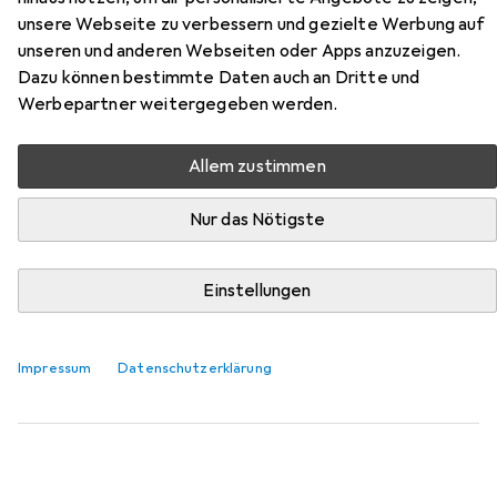
unsere Webseite zu verbessern und gezielte Werbung auf
unseren und anderen Webseiten oder Apps anzuzeigen.
Dazu können bestimmte Daten auch an Dritte und
Zubehör für Silverstone SST-
Werbepartner weitergegeben werden.
RVZ03B
Allem zustimmen
Hier findest du passendes Zubehör zum Produkt
Nur das Nötigste
Silverstone SST-RVZ03B aus den Kategorien Mainboard
und PC Netzteil.
Einstellungen
Beliebt
Mainboard
PC Netzteil
Impressum
Datenschutzerklärung
Relevanz
Produktliste