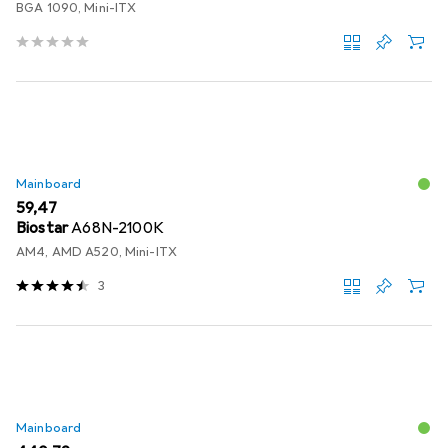
BGA 1090, Mini-ITX
Mainboard
EUR
59,47
Biostar
A68N-2100K
AM4, AMD A520, Mini-ITX
3
Mainboard