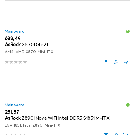
Mainboard
EUR
688,49
AsRock
X570D4i-2t
AM4, AMD X570, Mini-ITX
Mainboard
EUR
251,57
AsRock
Z890I Nova WiFi Intel DDR5 S1851 M-ITX
LGA 1851, Intel Z890, Mini-ITX