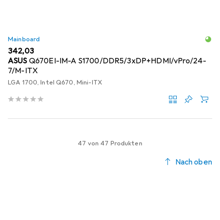
Mainboard
EUR
342,03
ASUS
Q670EI-IM-A S1700/DDR5/3xDP+HDMI/vPro/24-
7/M-ITX
LGA 1700, Intel Q670, Mini-ITX
47 von 47 Produkten
Nach oben