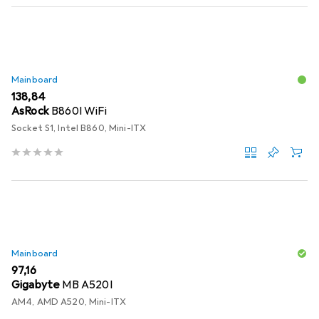
Mainboard
EUR
138,84
AsRock
B860I WiFi
Socket S1, Intel B860, Mini-ITX
Mainboard
EUR
97,16
Gigabyte
MB A520I
AM4, AMD A520, Mini-ITX