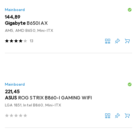
Mainboard
EUR
144,89
Gigabyte
B650I AX
AM5, AMD B650, Mini-ITX
13
Mainboard
EUR
221,45
ASUS
ROG STRIX B860-I GAMING WIFI
LGA 1851, Intel B860, Mini-ITX