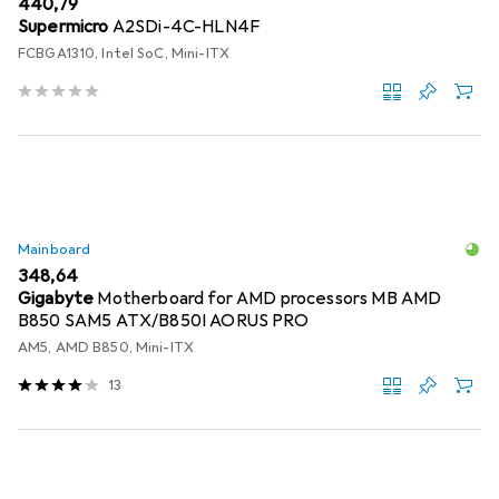
EUR
440,79
Supermicro
A2SDi-4C-HLN4F
FCBGA1310, Intel SoC, Mini-ITX
Mainboard
EUR
348,64
Gigabyte
Motherboard for AMD processors MB AMD
B850 SAM5 ATX/B850I AORUS PRO
AM5, AMD B850, Mini-ITX
13