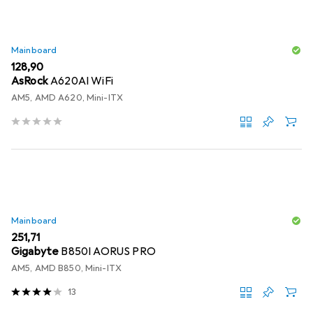
Mainboard
EUR
128,90
AsRock
A620AI WiFi
AM5, AMD A620, Mini-ITX
Mainboard
EUR
251,71
Gigabyte
B850I AORUS PRO
AM5, AMD B850, Mini-ITX
13