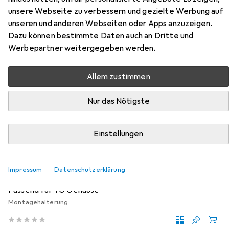
KunststoffGehäuse IP67
unsere Webseite zu verbessern und gezielte Werbung auf
unseren und anderen Webseiten oder Apps anzuzeigen.
Hier findest du passendes Zubehör zum Produkt
Dazu können bestimmte Daten auch an Dritte und
Spelsberg TG KunststoffGehäuse IP67 aus der
Werbepartner weitergegeben werden.
Kategorie Elektronikzubehör + Gehäuse.
Allem zustimmen
Relevanz
Produktliste
Nur das Nötigste
Einstellungen
MENGENRABATT
Elektronikzubehör + Gehäuse
EUR
5,65
Impressum
Datenschutzerklärung
bei 2 Stück
Spelsberg
TG Aussenbefestigungslaschen TG ABL-Set
Passend für TG Gehäuse
Montagehalterung