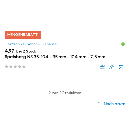
MENGENRABATT
Elektronikzubehör + Gehäuse
EUR
4,97
bei 2 Stück
Spelsberg
NS 35-104 - 35 mm - 104 mm - 7,5 mm
2 von 2 Produkten
Nach oben