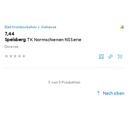
Elektronikzubehör + Gehäuse
EUR
7,44
Spelsberg
TK Normschienen NSSerie
Diverse
5 von 5 Produkten
Nach oben