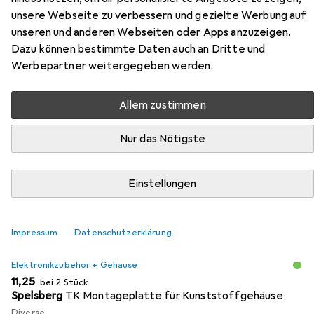
unsere Webseite zu verbessern und gezielte Werbung auf
Kunststoffgehäuse aus
unseren und anderen Webseiten oder Apps anzuzeigen.
schlagfestem Polystyrol
Dazu können bestimmte Daten auch an Dritte und
Werbepartner weitergegeben werden.
Hier findest du passendes Zubehör zum Produkt
Spelsberg TK Kunststoffgehäuse aus schlagfestem
Allem zustimmen
Polystyrol aus der Kategorie Elektronikzubehör +
Gehäuse.
Nur das Nötigste
Relevanz
Produktliste
Einstellungen
Impressum
Datenschutzerklärung
MENGENRABATT
Elektronikzubehör + Gehäuse
EUR
11,25
bei 2 Stück
Spelsberg
TK Montageplatte für Kunststoffgehäuse
Diverse