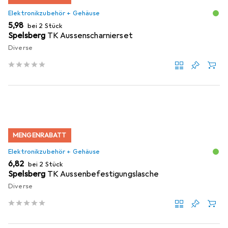
Elektronikzubehör + Gehäuse
EUR
5,98
bei 2 Stück
Spelsberg
TK Aussenscharnierset
Diverse
MENGENRABATT
Elektronikzubehör + Gehäuse
EUR
6,82
bei 2 Stück
Spelsberg
TK Aussenbefestigungslasche
Diverse