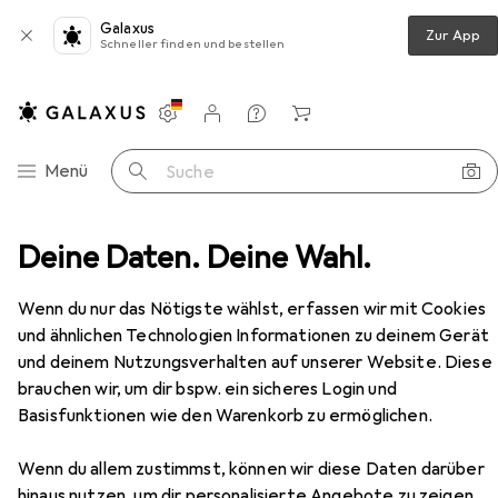
Galaxus
Zur App
Schneller finden und bestellen
Einstellungen
Kundenkonto
Vergleichslisten
Merklisten
Warenkorb
Navigation nach Kategorien
Menü
Suche
berg TK Kunststoffgehäuse aus schlagfestem Polystyrol
Deine Daten. Deine Wahl.
Zubehör
Wenn du nur das Nötigste wählst, erfassen wir mit Cookies
EUR
34,–
Spelsberg
TK Kunststoffgehäuse aus
und ähnlichen Technologien Informationen zu deinem Gerät
schlagfestem Polystyrol
und deinem Nutzungsverhalten auf unserer Website. Diese
Gehäuse
brauchen wir, um dir bspw. ein sicheres Login und
Basisfunktionen wie den Warenkorb zu ermöglichen.
Wenn du allem zustimmst, können wir diese Daten darüber
Zubehör für Spelsberg TK
hinaus nutzen, um dir personalisierte Angebote zu zeigen,