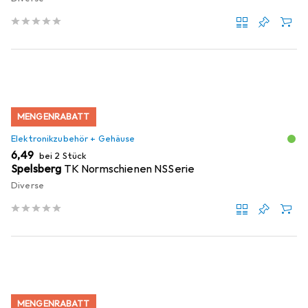
MENGENRABATT
Elektronikzubehör + Gehäuse
EUR
6,49
bei 2 Stück
Spelsberg
TK Normschienen NSSerie
Diverse
MENGENRABATT