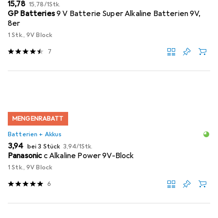
EUR
EUR
15,78
15,78
/
1Stk.
GP Batteries
9 V Batterie Super Alkaline Batterien 9V,
8er
1 Stk., 9V Block
7
MENGENRABATT
Batterien + Akkus
EUR
EUR
3,94
bei 3 Stück
3,94
/
1Stk.
Panasonic
c Alkaline Power 9V-Block
1 Stk., 9V Block
6