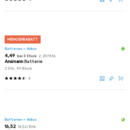
MENGENRABATT
Batterien + Akkus
EUR
EUR
4,49
bei 3 Stück
2,25
/
1Stk.
Ansmann
Batterie
2 Stk., 9V Block
6
Batterien + Akkus
EUR
EUR
16,52
16,52
/
1Stk.