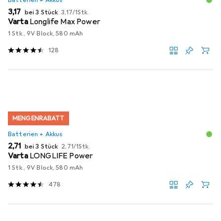
Batterien + Akkus
EUR
EUR
3,17
bei 3 Stück
3,17
/
1Stk.
Varta
Longlife Max Power
1 Stk., 9V Block, 580 mAh
128
MENGENRABATT
Batterien + Akkus
EUR
EUR
2,71
bei 3 Stück
2,71
/
1Stk.
Varta
LONGLIFE Power
1 Stk., 9V Block, 580 mAh
478