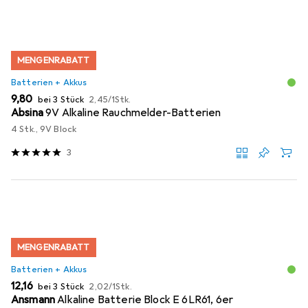
MENGENRABATT
Batterien + Akkus
EUR
EUR
9,80
bei 3 Stück
2,45
/
1Stk.
Absina
9V Alkaline Rauchmelder-Batterien
4 Stk., 9V Block
3
MENGENRABATT
Batterien + Akkus
EUR
EUR
12,16
bei 3 Stück
2,02
/
1Stk.
Ansmann
Alkaline Batterie Block E 6LR61, 6er