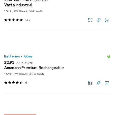
EUR
2,66
bei 3 Stück
2,66
/
1Stk.
Varta
Industrial
1 Stk., 9V Block, 580 mAh
142
Batterien + Akkus
EUR
EUR
22,93
22,93
/
1Stk.
Ansmann
Premium Rechargeable
1 Stk., 9V Block, 400 mAh
6