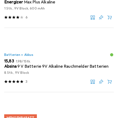
Energizer
Max Plus Alkaline
1 Stk., 9V Block, 600 mAh
6
Batterien + Akkus
EUR
EUR
15,83
1,98
/
1Stk.
Absina
9 V Batterie 9V Alkaline Rauchmelder Batterien
8 Stk., 9V Block
3