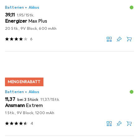
Batterien + Akkus
EUR
EUR
39,11
1,95
/
1Stk.
Energizer
Max Plus
20 Stk., 9V Block, 600 mAh
6
MENGENRABATT
Batterien + Akkus
EUR
EUR
11,37
bei 3 Stück
11,37
/
1Stk.
Ansmann
Extrem
1 Stk., 9V Block, 1200 mAh
4