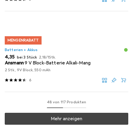
MENGENRABATT
Batterien + Akkus
EUR
EUR
4,35
bei 3 Stück
2,18
/
1Stk.
Ansmann
9 V Block-Batterie Alkali-Mang
2 Stk., 9V Block, 550 mAh
6
48 von 117 Produkten
Mehr anzeigen