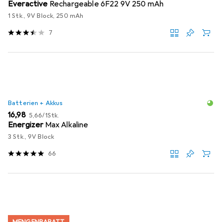
Everactive
Rechargeable 6F22 9V 250 mAh
1 Stk., 9V Block, 250 mAh
7
Batterien + Akkus
EUR
EUR
16,98
5,66
/
1Stk.
Energizer
Max Alkaline
3 Stk., 9V Block
66