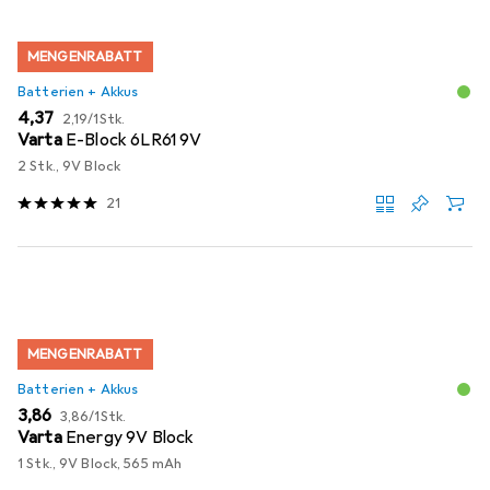
MENGENRABATT
Batterien + Akkus
EUR
EUR
4,37
2,19
/
1Stk.
Varta
E-Block 6LR61 9V
2 Stk., 9V Block
21
MENGENRABATT
Batterien + Akkus
EUR
EUR
3,86
3,86
/
1Stk.
Varta
Energy 9V Block
1 Stk., 9V Block, 565 mAh