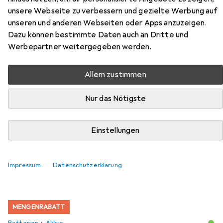
unsere Webseite zu verbessern und gezielte Werbung auf
unseren und anderen Webseiten oder Apps anzuzeigen.
Dazu können bestimmte Daten auch an Dritte und
Zubehör für TC Electronic Tube
Werbepartner weitergegeben werden.
Pilot Overdrive Efekt typu
Allem zustimmen
Overdrive
Nur das Nötigste
Hier findest du passendes Zubehör zum Produkt TC
Electronic Tube Pilot Overdrive Efekt typu Overdrive aus
der Kategorie Batterien + Akkus.
Einstellungen
Relevanz
Produktliste
Impressum
Datenschutzerklärung
MENGENRABATT