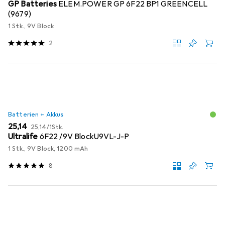
GP Batteries
ELEM.POWER GP 6F22 BP1 GREENCELL
(9679)
1 Stk., 9V Block
2
Batterien + Akkus
EUR
EUR
25,14
25,14
/
1Stk.
Ultralife
6F22 /9V BlockU9VL-J-P
1 Stk., 9V Block, 1200 mAh
8