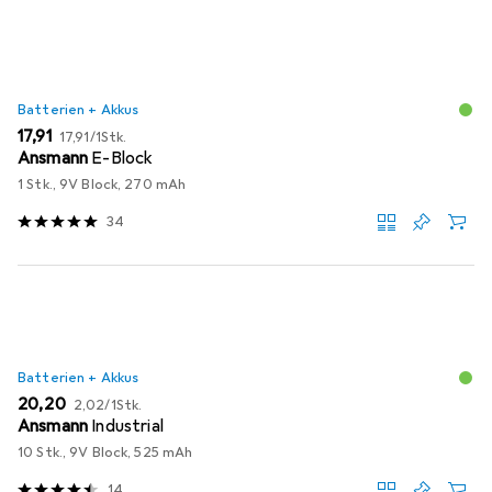
Batterien + Akkus
EUR
EUR
17,91
17,91
/
1Stk.
Ansmann
E-Block
1 Stk., 9V Block, 270 mAh
34
Batterien + Akkus
EUR
EUR
20,20
2,02
/
1Stk.
Ansmann
Industrial
10 Stk., 9V Block, 525 mAh
14