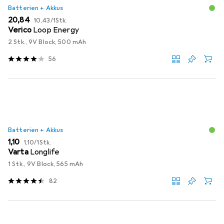
Batterien + Akkus
EUR
EUR
20,84
10,43
/
1Stk.
Verico
Loop Energy
2 Stk., 9V Block, 500 mAh
56
Batterien + Akkus
EUR
EUR
1,10
1,10
/
1Stk.
Varta
Longlife
1 Stk., 9V Block, 565 mAh
82