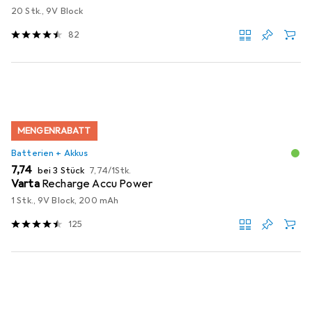
20 Stk., 9V Block
82
MENGENRABATT
Batterien + Akkus
EUR
EUR
7,74
bei 3 Stück
7,74
/
1Stk.
Varta
Recharge Accu Power
1 Stk., 9V Block, 200 mAh
125