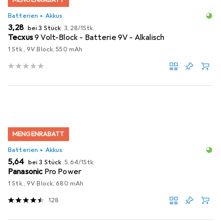
MENGENRABATT
Batterien + Akkus
EUR
EUR
3,28
bei 3 Stück
3,28
/
1Stk.
Tecxus
9 Volt-Block - Batterie 9V - Alkalisch
1 Stk., 9V Block, 550 mAh
MENGENRABATT
Batterien + Akkus
EUR
EUR
5,64
bei 3 Stück
5,64
/
1Stk.
Panasonic
Pro Power
1 Stk., 9V Block, 680 mAh
128