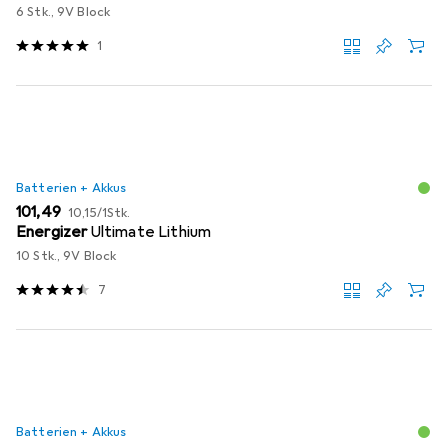
6 Stk., 9V Block
1
Batterien + Akkus
EUR
EUR
101,49
10,15
/
1Stk.
Energizer
Ultimate Lithium
10 Stk., 9V Block
7
Batterien + Akkus