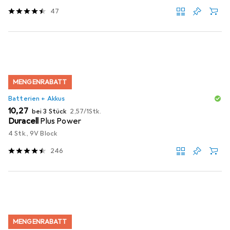
47
MENGENRABATT
Batterien + Akkus
EUR
EUR
10,27
bei 3 Stück
2,57
/
1Stk.
Duracell
Plus Power
4 Stk., 9V Block
246
MENGENRABATT