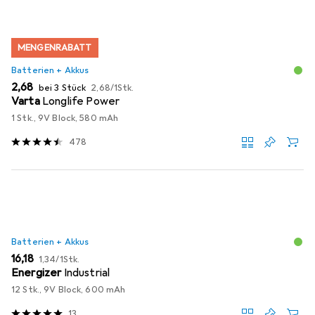
MENGENRABATT
Batterien + Akkus
EUR
EUR
2,68
bei 3 Stück
2,68
/
1Stk.
Varta
Longlife Power
1 Stk., 9V Block, 580 mAh
478
Batterien + Akkus
EUR
EUR
16,18
1,34
/
1Stk.
Energizer
Industrial
12 Stk., 9V Block, 600 mAh
13