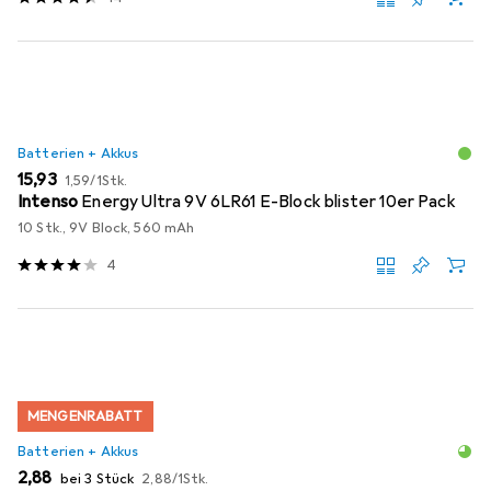
Batterien + Akkus
EUR
EUR
15,93
1,59
/
1Stk.
Intenso
Energy Ultra 9V 6LR61 E-Block blister 10er Pack
10 Stk., 9V Block, 560 mAh
4
MENGENRABATT
Batterien + Akkus
EUR
EUR
2,88
bei 3 Stück
2,88
/
1Stk.