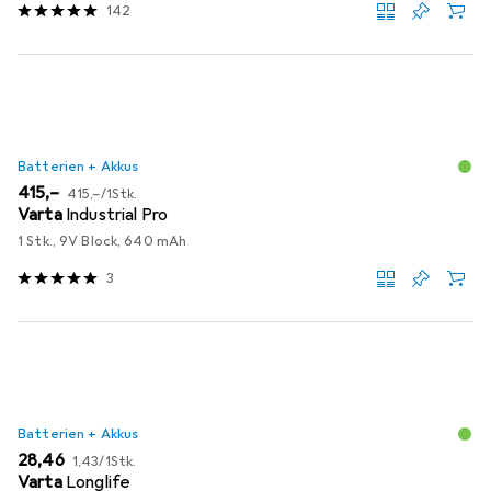
142
Batterien + Akkus
EUR
EUR
415,–
415,–
/
1Stk.
Varta
Industrial Pro
1 Stk., 9V Block, 640 mAh
3
Batterien + Akkus
EUR
EUR
28,46
1,43
/
1Stk.
Varta
Longlife