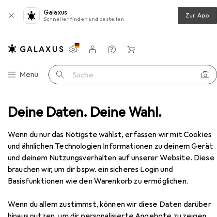
Galaxus
Zur App
Schneller finden und bestellen
Einstellungen
Kundenkonto
Vergleichslisten
Merklisten
Warenkorb
Navigation nach Kategorien
Menü
Suche
TC Electronic Tube Pilot Overdrive Efekt typu Overdrive
Deine Daten. Deine Wahl.
Zubehör
Wenn du nur das Nötigste wählst, erfassen wir mit Cookies
und ähnlichen Technologien Informationen zu deinem Gerät
und deinem Nutzungsverhalten auf unserer Website. Diese
EUR
62,30
brauchen wir, um dir bspw. ein sicheres Login und
TC Electronic
Tube Pilot Overdrive
Basisfunktionen wie den Warenkorb zu ermöglichen.
Efekt typu Overdrive
Wenn du allem zustimmst, können wir diese Daten darüber
hinaus nutzen, um dir personalisierte Angebote zu zeigen,