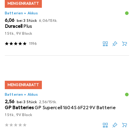
MENGENRABATT
Batterien + Akkus
EUR
EUR
6,06
bei 3 Stück
6,06
/
1Stk.
Duracell
Plus
1 Stk., 9V Block
1196
MENGENRABATT
Batterien + Akkus
EUR
EUR
2,56
bei 3 Stück
2,56
/
1Stk.
GP Batteries
GP Supercell 1604S 6F22 9V Batterie
1 Stk., 9V Block