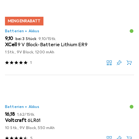
MENGENRABATT
Batterien + Akkus
EUR
EUR
9,10
bei 3 Stück
9,10
/
1Stk.
XCell
9 V Block-Batterie Lithium ER9
1 Stk., 9V Block, 1200 mAh
1
Batterien + Akkus
EUR
EUR
16,18
1,62
/
1Stk.
Voltcraft
6LR61
10 Stk., 9V Block, 550 mAh
5