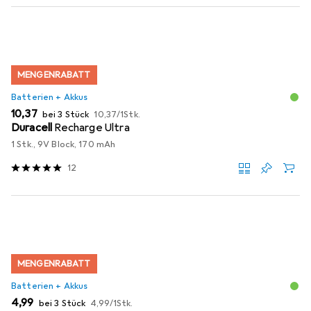
MENGENRABATT
Batterien + Akkus
EUR
EUR
10,37
bei 3 Stück
10,37
/
1Stk.
Duracell
Recharge Ultra
1 Stk., 9V Block, 170 mAh
12
MENGENRABATT
Batterien + Akkus
EUR
EUR
4,99
bei 3 Stück
4,99
/
1Stk.