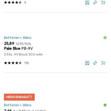
6
Batterien + Akkus
EUR
EUR
25,89
12,95
/
1Stk.
Pale Blue
PB-9V
2 Stk., 9V Block, 500 mAh
116
MENGENRABATT
Batterien + Akkus
EUR