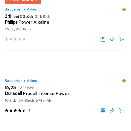
MENGENRABATT
Batterien + Akkus
EUR
EUR
3,11
bei 3 Stück
3,11
/
1Stk.
Philips
Power Alkaline
1 Stk., 9V Block
Batterien + Akkus
EUR
EUR
16,25
1,63
/
1Stk.
Duracell
Procell Intense Power
10 Stk., 9V Block, 673 mAh
11