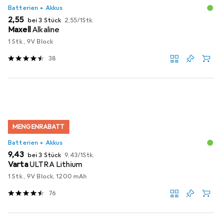
Batterien + Akkus
EUR
EUR
2,55
bei 3 Stück
2,55
/
1Stk.
Maxell
Alkaline
1 Stk., 9V Block
38
MENGENRABATT
Batterien + Akkus
EUR
EUR
9,43
bei 3 Stück
9,43
/
1Stk.
Varta
ULTRA Lithium
1 Stk., 9V Block, 1200 mAh
76