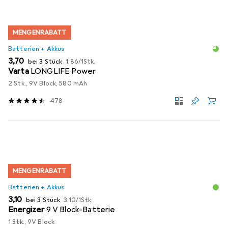
MENGENRABATT
Batterien + Akkus
EUR
EUR
3,70
bei 3 Stück
1,86
/
1Stk.
Varta
LONGLIFE Power
2 Stk., 9V Block, 580 mAh
478
MENGENRABATT
Batterien + Akkus
EUR
EUR
3,10
bei 3 Stück
3,10
/
1Stk.
Energizer
9 V Block-Batterie
1 Stk., 9V Block