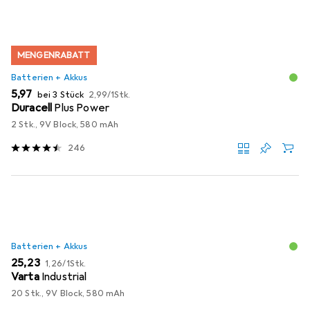
MENGENRABATT
Batterien + Akkus
EUR
EUR
5,97
bei 3 Stück
2,99
/
1Stk.
Duracell
Plus Power
2 Stk., 9V Block, 580 mAh
246
Batterien + Akkus
EUR
EUR
25,23
1,26
/
1Stk.
Varta
Industrial
20 Stk., 9V Block, 580 mAh