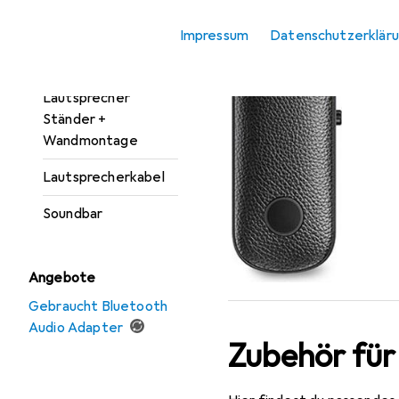
Adapter
Ug
Impressum
Datenschutzerklär
HiFi + Heimkino
Sen
Lautsprecher
Lautsprecher
Ständer +
Wandmontage
Lautsprecherkabel
Soundbar
Angebote
Gebraucht Bluetooth
Audio Adapter
Zubehör fü