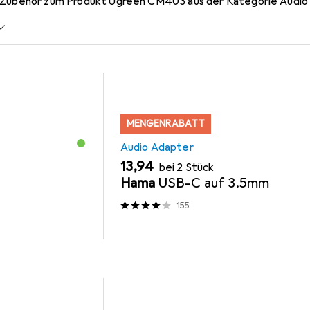
s Zubehör zum Produkt Ugreen CM403 aus der Kategorie Audio
MENGENRABATT
Audio Adapter
EUR
13,94
bei 2 Stück
Hama
USB-C auf 3.5mm
155