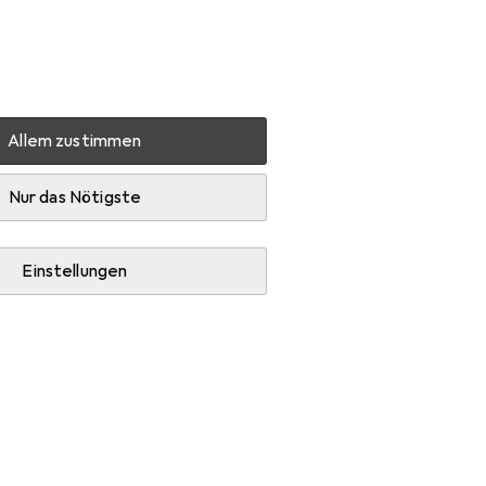
Einstellungen
Kundenkonto
Vergleichslisten
Merklisten
Warenkorb
Anmelden
Allem zustimmen
h Audio Adapter
Ugreen CM403
Zubehör
Nur das Nötigste
Einstellungen