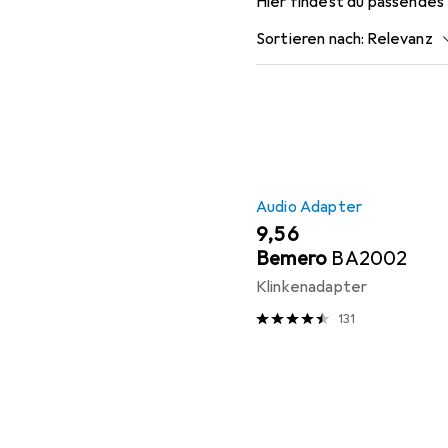
Hier findest du passende
Sortieren nach
:
Relevanz
Produktliste
Audio Adapter
EUR
9,56
Bemero
BA2002
Klinkenadapter
131