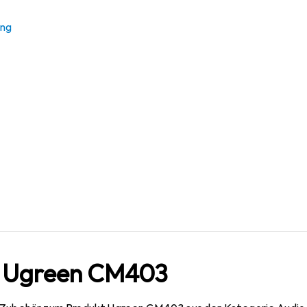
reen
CM403
ung
der & Empfänger
r Ugreen CM403