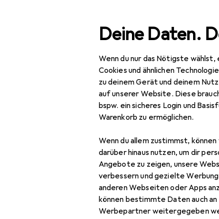
Suche
Deine Daten. D
Wenn du nur das Nötigste wählst, 
Navigation nach Kategorien
Gesamtsortiment
IT +
Gesamtsortiment
Cookies und ähnlichen Technologi
zu deinem Gerät und deinem Nutz
IT + Multimedia
auf unserer Website. Diese brauch
bspw. ein sicheres Login und Basis
TV + Heimkino
Warenkorb zu ermöglichen.
Heimkino Sound
Wenn du allem zustimmst, können 
Audio Zubehör
darüber hinaus nutzen, um dir pers
Angebote zu zeigen, unsere Webs
Audiokabel
verbessern und gezielte Werbung
anderen Webseiten oder Apps an
AV Receiver
können bestimmte Daten auch an 
Bluetooth Audio
Werbepartner weitergegeben we
EU
22