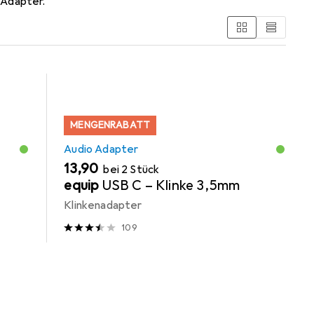
 Adapter.
MENGENRABATT
Audio Adapter
EUR
13,90
bei 2 Stück
equip
USB C – Klinke 3,5mm
Klinkenadapter
109