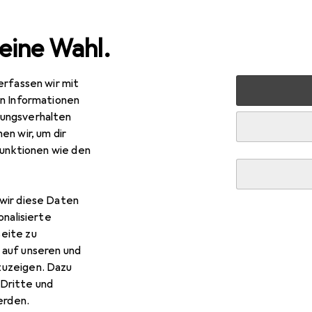
eine Wahl.
erfassen wir mit
 Multimedia
TV + Heimkino
Heimkino Sound
Bluetoot
en Informationen
ungsverhalten
en wir, um dir
funktionen wie den
wir diese Daten
onalisierte
eite zu
 auf unseren und
zuzeigen. Dazu
Dritte und
rden.
R
,90