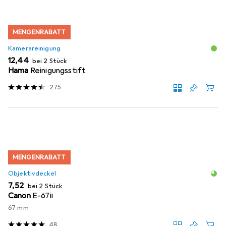
MENGENRABATT
Kamerareinigung
EUR
12,44
bei 2 Stück
Hama
Reinigungsstift
275
MENGENRABATT
Objektivdeckel
EUR
7,52
bei 2 Stück
Canon
E-67ii
67 mm
48