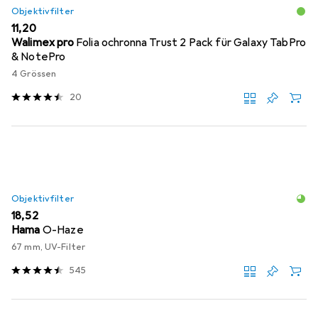
Objektivfilter
EUR
11,20
Walimex pro
Folia ochronna Trust 2 Pack für Galaxy TabPro
& NotePro
4 Grössen
20
Objektivfilter
EUR
18,52
Hama
O-Haze
67 mm, UV-Filter
545