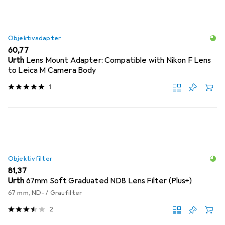
Objektivadapter
EUR
60,77
Urth
Lens Mount Adapter: Compatible with Nikon F Lens
to Leica M Camera Body
1
Objektivfilter
EUR
81,37
Urth
67mm Soft Graduated ND8 Lens Filter (Plus+)
67 mm, ND- / Graufilter
2