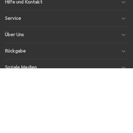
Hilfe und Kontakt
Service
Über Uns
Rückgabe
Soziale Medien
Stellenangebote
Preise
Alle Preise in EUR inkl. MwSt., zzgl.
Versandkosten
bei Bestellungen
unter
30,–
Shop Version
master-20260806-1707-31113322752-1
Unsere Onlineshops