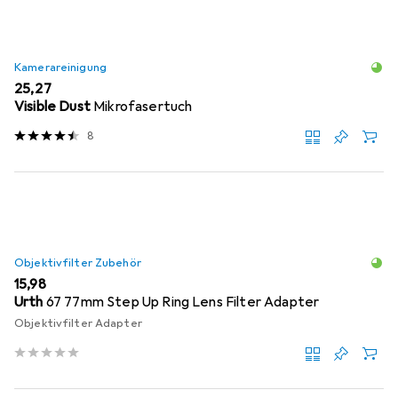
Kamerareinigung
EUR
25,27
Visible Dust
Mikrofasertuch
8
Objektivfilter Zubehör
EUR
15,98
Urth
67 77mm Step Up Ring Lens Filter Adapter
Objektivfilter Adapter