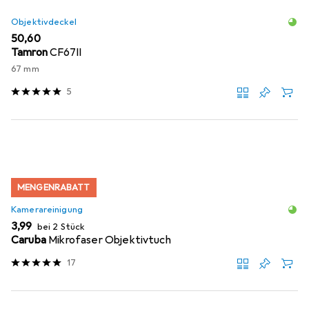
Objektivdeckel
EUR
50,60
Tamron
CF67II
67 mm
5
MENGENRABATT
Kamerareinigung
EUR
3,99
bei 2 Stück
Caruba
Mikrofaser Objektivtuch
17