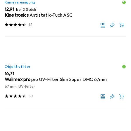
Kamerareinigung
EUR
12,91
bei 2 Stück
Kinetronics
Antistatik-Tuch ASC
12
Objektivfilter
EUR
16,71
Walimex pro
pro UV-Filter Slim Super DMC 67mm
67 mm, UV-Filter
53