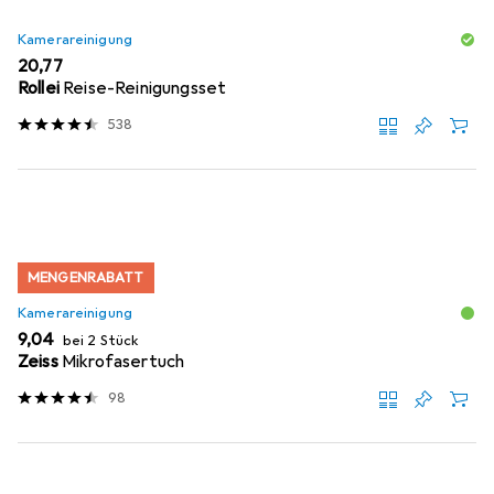
Kamerareinigung
EUR
20,77
Rollei
Reise-Reinigungsset
538
MENGENRABATT
Kamerareinigung
EUR
9,04
bei 2 Stück
Zeiss
Mikrofasertuch
98