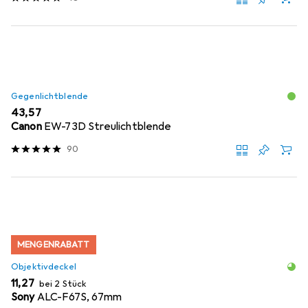
Gegenlichtblende
EUR
43,57
Canon
EW-73D Streulichtblende
90
MENGENRABATT
Objektivdeckel
EUR
11,27
bei 2 Stück
Sony
ALC-F67S, 67mm