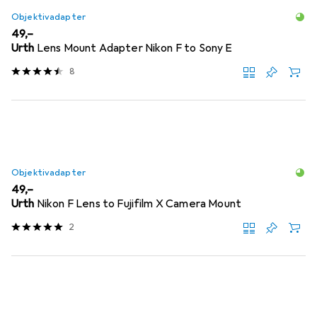
Objektivadapter
EUR
49,–
Urth
Lens Mount Adapter Nikon F to Sony E
8
Objektivadapter
EUR
49,–
Urth
Nikon F Lens to Fujifilm X Camera Mount
2