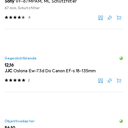
Sony
VF-67MPAM, MC Schutzfilter
67 mm, Schutzfilter
4
Gegenlichtblende
EUR
12,16
JJC
Osłona Ew-73d Do Canon Ef-s 18-135mm
2
Objektivadapter
EUR
56,10