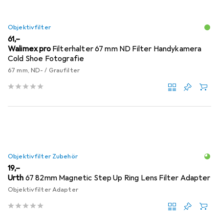
Objektivfilter
EUR
61,–
Walimex pro
Filterhalter 67 mm ND Filter Handykamera
Cold Shoe Fotografie
67 mm, ND- / Graufilter
Objektivfilter Zubehör
EUR
19,–
Urth
67 82mm Magnetic Step Up Ring Lens Filter Adapter
Objektivfilter Adapter