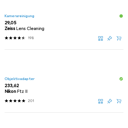
Kamerareinigung
EUR
29,05
Zeiss
Lens Cleaning
198
Objektivadapter
EUR
233,62
Nikon
Ftz II
201