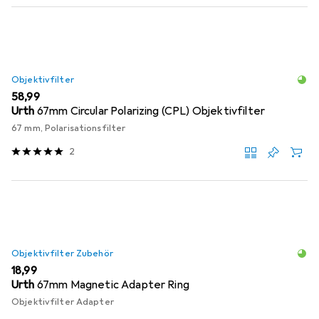
Objektivfilter
EUR
58,99
Urth
67mm Circular Polarizing (CPL) Objektivfilter
67 mm, Polarisationsfilter
2
Objektivfilter Zubehör
EUR
18,99
Urth
67mm Magnetic Adapter Ring
Objektivfilter Adapter