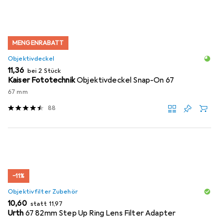
MENGENRABATT
Objektivdeckel
EUR
11,36
bei 2 Stück
Kaiser Fototechnik
Objektivdeckel Snap-On 67
67 mm
88
−11%
Objektivfilter Zubehör
EUR
EUR
10,60
statt
11,97
Urth
67 82mm Step Up Ring Lens Filter Adapter