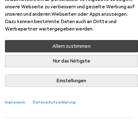
unsere Webseite zu verbessern und gezielte Werbung auf
Zubehör für Venus Optic Laowa
unseren und anderen Webseiten oder Apps anzuzeigen.
100mm f/2.8 Ultra Macro APO
Dazu können bestimmte Daten auch an Dritte und
Werbepartner weitergegeben werden.
Nikon F
Allem zustimmen
Hier findest du passendes Zubehör zum Produkt Venus
Optic Laowa 100mm f/2.8 Ultra Macro APO Nikon F aus
Nur das Nötigste
den Kategorien Kamerareinigung, Objektivadapter und
Objektivdeckel.
Einstellungen
Beliebt
Kamerareinigung
Objektivadapter
Objektivd
Impressum
Datenschutzerklärung
Relevanz
Produktliste