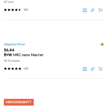
67 mm
155
Objektivfilter
EUR
56,46
B+W
MRC nano Master
16 Grössen
145
MENGENRABATT