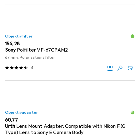
Objektivfilter
EUR
156,28
Sony
Polfilter VF-67CPAM2
67 mm, Polarisationsfilter
4
Objektivadapter
EUR
60,77
Urth
Lens Mount Adapter: Compatible with Nikon F (G
Type) Lens to Sony E Camera Body