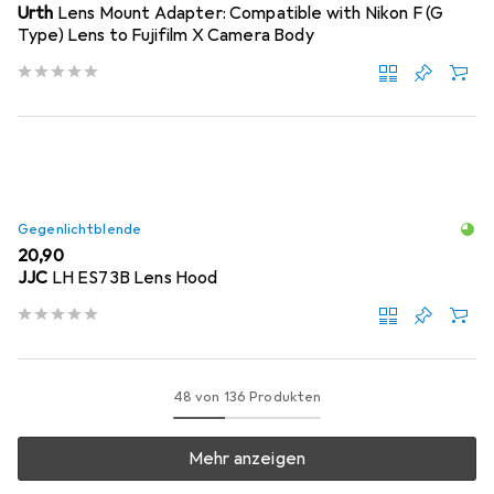
Urth
Lens Mount Adapter: Compatible with Nikon F (G
Type) Lens to Fujifilm X Camera Body
Gegenlichtblende
EUR
20,90
JJC
LH ES73B Lens Hood
48 von 136 Produkten
Mehr anzeigen