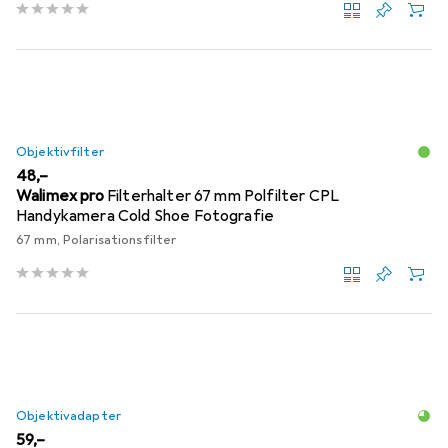
Objektivfilter
EUR
48,–
Walimex pro
Filterhalter 67 mm Polfilter CPL
Handykamera Cold Shoe Fotografie
67 mm, Polarisationsfilter
Objektivadapter
EUR
59,–