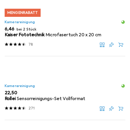
MENGENRABATT
Kamerareinigung
EUR
6,46
bei 2 Stück
Kaiser Fototechnik
Microfasertuch 20 x 20 cm
78
Kamerareinigung
EUR
22,50
Rollei
Sensorreinigungs-Set Vollformat
271