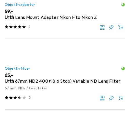
Objektivadapter
EUR
59,–
Urth
Lens Mount Adapter Nikon F to Nikon Z
2
Objektivfilter
EUR
65,–
Urth
67mm ND2 400 (1 8.6 Stop) Variable ND Lens Filter
67 mm, ND- / Graufilter
2