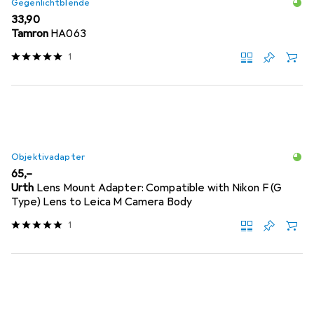
Gegenlichtblende
EUR
33,90
Tamron
HA063
1
Objektivadapter
EUR
65,–
Urth
Lens Mount Adapter: Compatible with Nikon F (G
Type) Lens to Leica M Camera Body
1