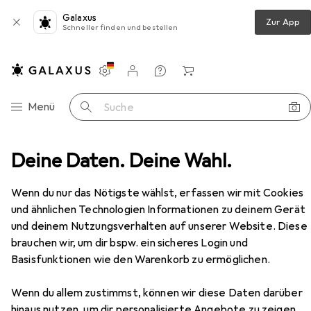
Galaxus
Zur App
Schneller finden und bestellen
Einstellungen
Kundenkonto
Vergleichslisten
Merklisten
Warenkorb
Navigation nach Kategorien
Menü
Suche
Venus Optic Laowa 100mm f/2.8 Ultra Macro APO Nikon F
Deine Daten. Deine Wahl.
Zubehör
Wenn du nur das Nötigste wählst, erfassen wir mit Cookies
und ähnlichen Technologien Informationen zu deinem Gerät
EUR
694,44
Venus Optic
Laowa 100mm f/2.8 Ultra
und deinem Nutzungsverhalten auf unserer Website. Diese
Macro APO Nikon F
brauchen wir, um dir bspw. ein sicheres Login und
Nikon F, Vollformat
Basisfunktionen wie den Warenkorb zu ermöglichen.
Wenn du allem zustimmst, können wir diese Daten darüber
hinaus nutzen, um dir personalisierte Angebote zu zeigen,