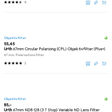
8
Objektivfilter
EUR
55,45
Urth
67mm Circular Polarizing (CPL) Objektivfilter (Plus+)
67 mm, Polarisationsfilter
2
Objektivfilter
EUR
85,–
Urth
67mm ND8 128 (3 7 Stop) Variable ND Lens Filter