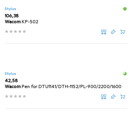
Stylus
EUR
106,38
Wacom
KP-502
Stylus
EUR
42,58
Wacom
Pen for DTU1141/DTH-1152/PL-900/2200/1600