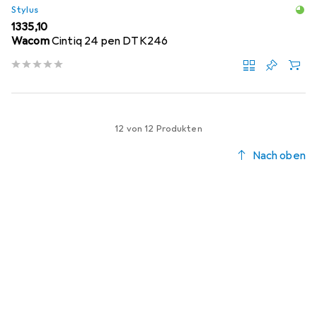
Stylus
EUR
1335,10
Wacom
Cintiq 24 pen DTK246
12 von 12 Produkten
Nach oben