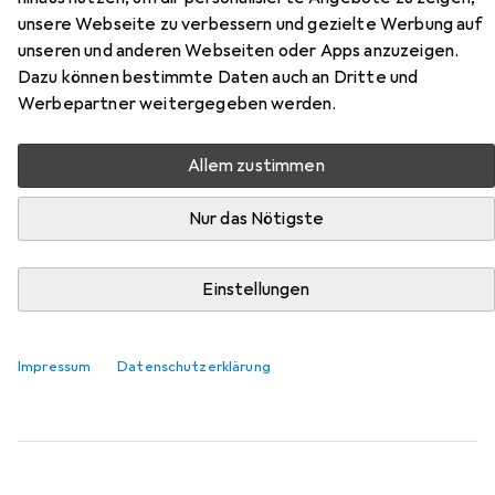
Zubehör für Wacom X-Shape
unsere Webseite zu verbessern und gezielte Werbung auf
Kabel für DTC133
unseren und anderen Webseiten oder Apps anzuzeigen.
Dazu können bestimmte Daten auch an Dritte und
Werbepartner weitergegeben werden.
Hier findest du passendes Zubehör zum Produkt Wacom
X-Shape Kabel für DTC133 aus der Kategorie Stylus.
Allem zustimmen
Relevanz
Produktliste
Nur das Nötigste
Einstellungen
Stylus
EUR
97,87
Wacom
Pro Pen 2
Impressum
Datenschutzerklärung
23