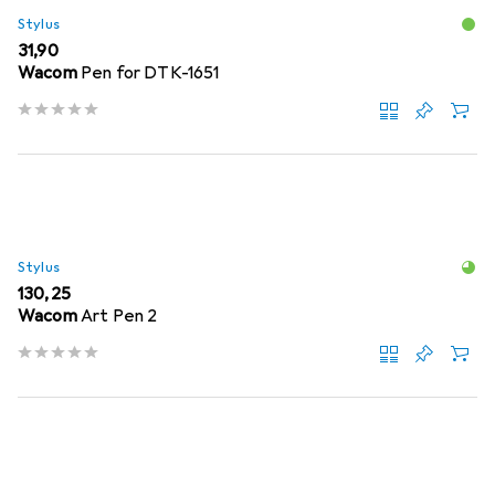
Stylus
EUR
31,90
Wacom
Pen for DTK-1651
Stylus
EUR
130,25
Wacom
Art Pen 2