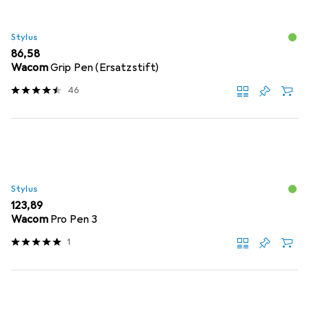
Stylus
EUR
86,58
Wacom
Grip Pen (Ersatzstift)
46
Stylus
EUR
123,89
Wacom
Pro Pen 3
1