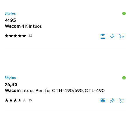
Stylus
EUR
41,95
Wacom
4K Intuos
14
Stylus
EUR
26,43
Wacom
Intuos Pen for CTH-490/690, CTL-490
19