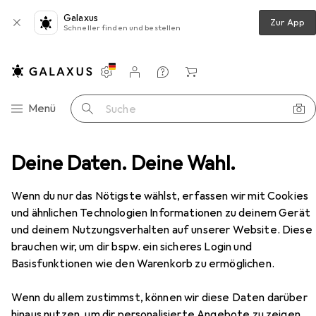
Galaxus
Zur App
Schneller finden und bestellen
Einstellungen
Kundenkonto
Vergleichslisten
Merklisten
Warenkorb
Navigation nach Kategorien
Menü
Suche
Deine Daten. Deine Wahl.
Grafiktablett
Wacom X-Shape Kabel für DTC133
Zubehör
Wenn du nur das Nötigste wählst, erfassen wir mit Cookies
und ähnlichen Technologien Informationen zu deinem Gerät
EUR
52,12
und deinem Nutzungsverhalten auf unserer Website. Diese
Wacom
X-Shape Kabel für DTC133
brauchen wir, um dir bspw. ein sicheres Login und
Basisfunktionen wie den Warenkorb zu ermöglichen.
Wenn du allem zustimmst, können wir diese Daten darüber
hinaus nutzen, um dir personalisierte Angebote zu zeigen,