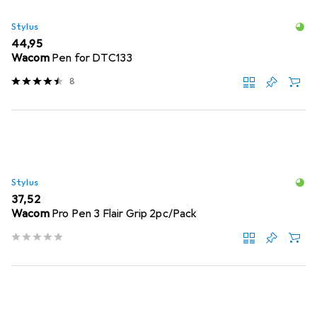
Stylus
EUR
44,95
Wacom
Pen for DTC133
8
Stylus
EUR
37,52
Wacom
Pro Pen 3 Flair Grip 2pc/Pack