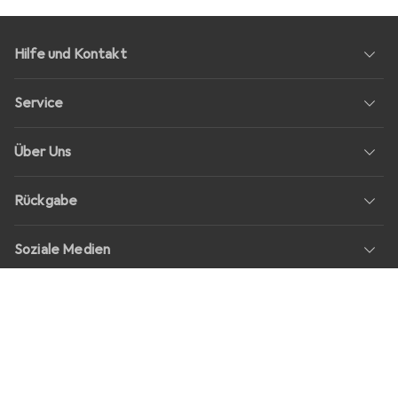
Hilfe und Kontakt
Service
Über Uns
Rückgabe
Soziale Medien
Stellenangebote
Preise
Alle Preise in EUR inkl. MwSt., zzgl.
Versandkosten
bei Bestellungen
unter
30,–