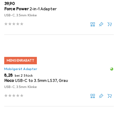
EUR
39,90
Force Power
2-in-1 Adapter
USB-C, 3.5mm Klinke
MENGENRABATT
Mobilgerät Adapter
EUR
8,28
bei 2 Stück
Hoco
USB-C to 3.5mm LS37, Grau
USB-C, 3.5mm Klinke