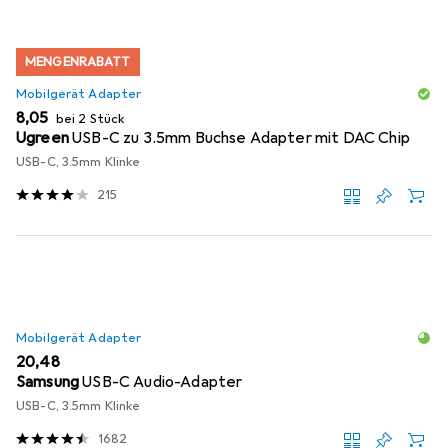
MENGENRABATT
Mobilgerät Adapter
EUR
8,05
bei 2 Stück
Ugreen
USB-C zu 3.5mm Buchse Adapter mit DAC Chip
USB-C, 3.5mm Klinke
215
Mobilgerät Adapter
EUR
20,48
Samsung
USB-C Audio-Adapter
USB-C, 3.5mm Klinke
1682