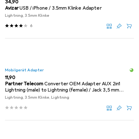
EUR
34,90
Avizar
USB / iPhone / 3.5mm Klinke Adapter
Lightning, 3.5mm Klinke
6
Mobilgerät Adapter
EUR
11,90
Partner Telecom
Converter OEM Adapter AUX 2in1
Lightning (male) to Lightning (female) / Jack 3,5 mm
(female) silver
Lightning, 3.5mm Klinke, Lightning