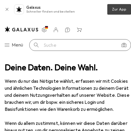
Galaxus
Zur App
Schneller finden und bestellen
Einstellungen
Kundenkonto
Vergleichslisten
Merklisten
Warenkorb
Navigation nach Kategorien
Menü
Suche
er
Deine Daten. Deine Wahl.
Wraps Kopfhörer Talk Line, Stoff, One Button Mic.
Zubehör
EUR
25,74
Wenn du nur das Nötigste wählst, erfassen wir mit Cookies
Wraps
Kopfhörer Talk Line, Stoff, One
und ähnlichen Technologien Informationen zu deinem Gerät
Button Mic.
und deinem Nutzungsverhalten auf unserer Website. Diese
Kabelgebunden
brauchen wir, um dir bspw. ein sicheres Login und
Basisfunktionen wie den Warenkorb zu ermöglichen.
Zubehör für Wraps Kopfhörer
Wenn du allem zustimmst, können wir diese Daten darüber
hinaus nutzen, um dir personalisierte Angebote zu zeigen,