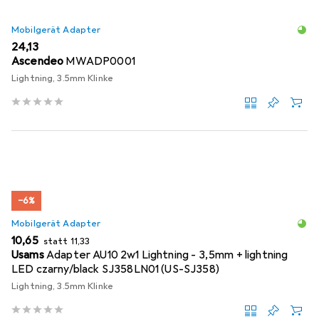
Mobilgerät Adapter
EUR
24,13
Ascendeo
MWADP0001
Lightning, 3.5mm Klinke
−6%
Mobilgerät Adapter
EUR
EUR
10,65
statt
11,33
Usams
Adapter AU10 2w1 Lightning - 3,5mm + lightning
LED czarny/black SJ358LN01 (US-SJ358)
Lightning, 3.5mm Klinke