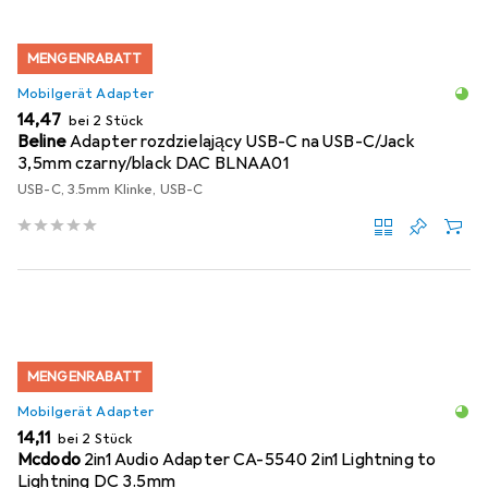
MENGENRABATT
Mobilgerät Adapter
EUR
14,47
bei 2 Stück
Beline
Adapter rozdzielający USB-C na USB-C/Jack
3,5mm czarny/black DAC BLNAA01
USB-C, 3.5mm Klinke, USB-C
MENGENRABATT
Mobilgerät Adapter
EUR
14,11
bei 2 Stück
Mcdodo
2in1 Audio Adapter CA-5540 2in1 Lightning to
Lightning DC 3.5mm