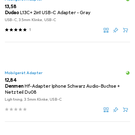
EUR
13,58
Dudao
L13C+ 2in1 USB-C Adapter - Gray
USB-C, 3.5mm Klinke, USB-C
1
Mobilgerät Adapter
EUR
12,84
Denmen
Hf-Adapter Iphone Schwarz Audio-Buchse +
Netzteil Du08
Lightning, 3.5mm Klinke, USB-C