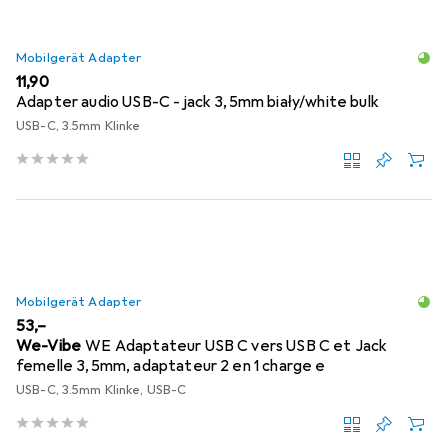
Mobilgerät Adapter
EUR
11,90
Adapter audio USB-C - jack 3,5mm biały/white bulk
USB-C, 3.5mm Klinke
Mobilgerät Adapter
EUR
53,–
We-Vibe
WE Adaptateur USB C vers USB C et Jack
femelle 3,5mm, adaptateur 2 en 1 charge e
USB-C, 3.5mm Klinke, USB-C