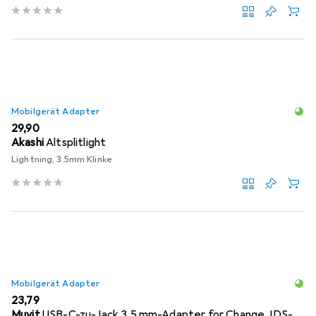
Mobilgerät Adapter
EUR
29,90
Akashi
Altsplitlight
Lightning, 3.5mm Klinke
Mobilgerät Adapter
EUR
23,79
Muvit
USB-C-zu-Jack 3.5 mm-Adapter for Change JDS-