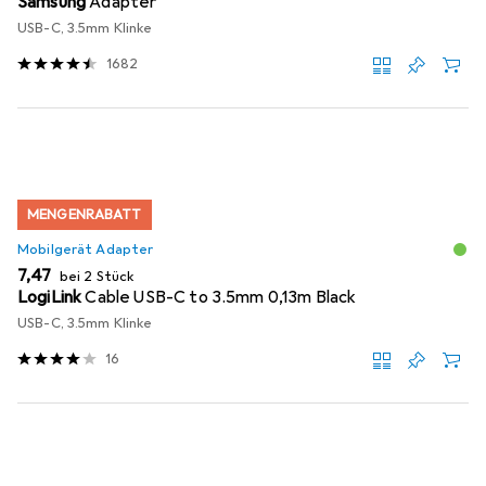
Samsung
Adapter
USB-C, 3.5mm Klinke
1682
MENGENRABATT
Mobilgerät Adapter
EUR
7,47
bei 2 Stück
LogiLink
Cable USB-C to 3.5mm 0,13m Black
USB-C, 3.5mm Klinke
16