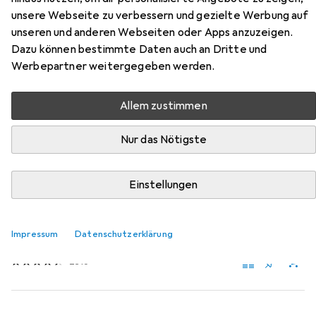
Talk Line, Stoff, One Button Mic.
unsere Webseite zu verbessern und gezielte Werbung auf
unseren und anderen Webseiten oder Apps anzuzeigen.
Hier findest du passendes Zubehör zum Produkt Wraps
Dazu können bestimmte Daten auch an Dritte und
Kopfhörer Talk Line, Stoff, One Button Mic. aus der
Werbepartner weitergegeben werden.
Kategorie Mobilgerät Adapter.
Relevanz
Allem zustimmen
Produktliste
Nur das Nötigste
Einstellungen
Mobilgerät Adapter
EUR
17,40
Apple
Lightning auf 3,5-mm-Kopfhöreranschluss Adapter
Impressum
Datenschutzerklärung
Lightning, 3.5mm Klinke
2316