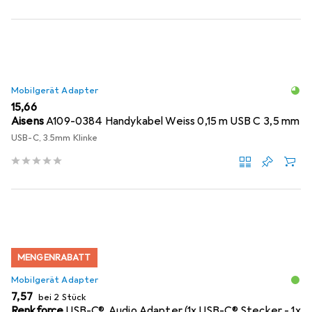
Mobilgerät Adapter
EUR
15,66
Aisens
A109-0384 Handykabel Weiss 0,15 m USB C 3,5 mm
USB-C, 3.5mm Klinke
MENGENRABATT
Mobilgerät Adapter
EUR
7,57
bei 2 Stück
Renkforce
USB-C®, Audio Adapter (1x USB-C® Stecker - 1x