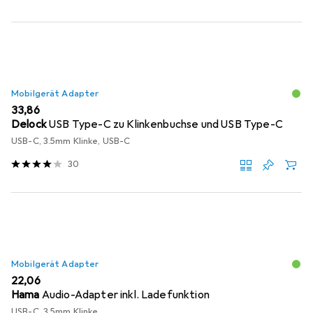
Mobilgerät Adapter
EUR
33,86
Delock
USB Type-C zu Klinkenbuchse und USB Type-C
USB-C, 3.5mm Klinke, USB-C
30
Mobilgerät Adapter
EUR
22,06
Hama
Audio-Adapter inkl. Ladefunktion
USB-C, 3.5mm Klinke