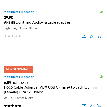
Mobilgerät Adapter
EUR
29,90
Akashi
Lightning Audio- & Ladeadapter
Lightning, 3.5mm Klinke
MENGENRABATT
Mobilgerät Adapter
EUR
6,89
bei 2 Stück
Hoco
Cable Adapter AUX USB C (male) to Jack 3,5 mm
(female) UPA32C black
USB-C, 3.5mm Klinke
1