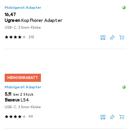
Mobilgerät Adapter
EUR
16,47
Ugreen
Kopfhörer Adapter
USB-C, 3.5mm Klinke
215
MENGENRABATT
Mobilgerät Adapter
EUR
5,11
bei 2 Stück
Baseus
L54
USB-C, 3.5mm Klinke
99