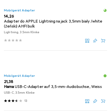
Mobilgerät Adapter
EUR
14,26
Adapter do APPLE Lightning na jack 3,5mm biały /white
(żeński) AHFI bulk
Lightning, 3.5mm Klinke
Mobilgerät Adapter
EUR
21,38
Hama
USB-C-Adapter auf 3,5-mm-Audiobuchse, Weiss
USB-C, 3.5mm Klinke
13