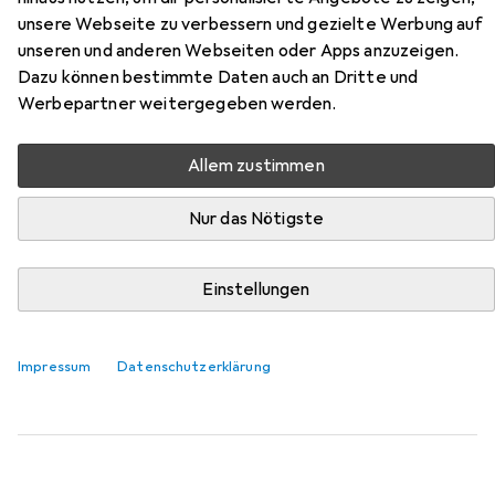
USB Auto Charge
unsere Webseite zu verbessern und gezielte Werbung auf
unseren und anderen Webseiten oder Apps anzuzeigen.
Hier findest du passendes Zubehör zum Produkt Zebra
Dazu können bestimmte Daten auch an Dritte und
Cbl Assy Micro USB Auto Charge aus der Kategorie
Werbepartner weitergegeben werden.
Barcode Scanner Zubehör.
Relevanz
Allem zustimmen
Produktliste
Nur das Nötigste
Einstellungen
Barcode Scanner Zubehör
EUR
87,86
Zebra
Barcode-Scanner-Ständer
Impressum
Datenschutzerklärung