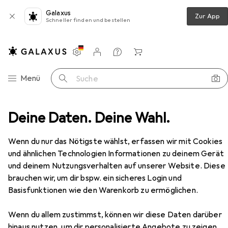
Galaxus
Zur App
Schneller finden und bestellen
Einstellungen
Kundenkonto
Vergleichslisten
Merklisten
Warenkorb
Navigation nach Kategorien
Menü
Suche
anner Zubehör
Deine Daten. Deine Wahl.
Zebra Cbl Assy Micro USB Auto Charge
Zubehör
Wenn du nur das Nötigste wählst, erfassen wir mit Cookies
EUR
81,36
und ähnlichen Technologien Informationen zu deinem Gerät
Zebra
Cbl Assy Micro USB Auto Charge
und deinem Nutzungsverhalten auf unserer Website. Diese
brauchen wir, um dir bspw. ein sicheres Login und
Basisfunktionen wie den Warenkorb zu ermöglichen.
Wenn du allem zustimmst, können wir diese Daten darüber
Zubehör für Zebra Cbl Assy Micro
hinaus nutzen, um dir personalisierte Angebote zu zeigen,