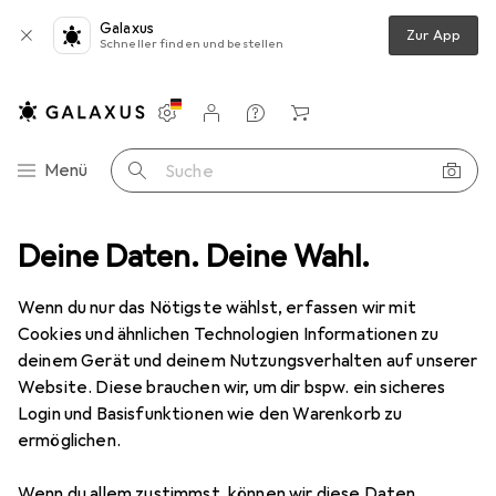
Galaxus
Zur App
Schneller finden und bestellen
Einstellungen
Kundenkonto
Vergleichslisten
Merklisten
Warenkorb
Navigation nach Kategorien
Menü
Suche
ente
Deine Daten. Deine Wahl.
Relais
ABB 3 Pole 265A 100-250V50/60HZ-DC Contactor
Wenn du nur das Nötigste wählst, erfassen wir mit
Cookies und ähnlichen Technologien Informationen zu
2 Bilder
deinem Gerät und deinem Nutzungsverhalten auf unserer
ABB
3 Pole 265A 100-250V50/60HZ-
Website. Diese brauchen wir, um dir bspw. ein sicheres
DC Contactor
Login und Basisfunktionen wie den Warenkorb zu
ermöglichen.
Marke
Bewertungen
Wenn du allem zustimmst, können wir diese Daten