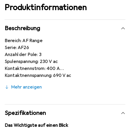
Produktinformationen
Beschreibung
Bereich: AF Range
Serie: AF26
Anzahl der Pole: 3
Spulenspannung: 230 V ac
Kontaktnennstrom: 400 A
Kontaktnennspannung: 690 V ac
Kontakt-Anzahl und -Position: 3-polig
Mehr anzeigen
Kontakt-Konfiguration: 3 Schliesser
Anzahl der Hilfskontakte: 2
Leistung: 140 kW
Anschlusstyp: Flach
Spezifikationen
Länge: 140 mm
Betriebstemperatur max.: +70 °C
Das Wichtigste auf einen Blick