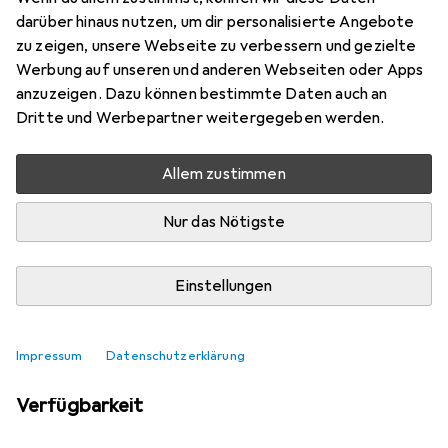
Mehr von ABB
darüber hinaus nutzen, um dir personalisierte Angebote
zu zeigen, unsere Webseite zu verbessern und gezielte
Werbung auf unseren und anderen Webseiten oder Apps
Aktuell nicht lieferbar
anzuzeigen. Dazu können bestimmte Daten auch an
Dritte und Werbepartner weitergegeben werden.
Benachrichtigen, wenn lieferbar
Allem zustimmen
Vergleichen
Merken
Nur das Nötigste
i
Kostenloser Versand ab 30,–
Einstellungen
Impressum
Datenschutzerklärung
Ähnliche Produkte mit besserer
Verfügbarkeit