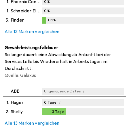
1.
Phoenix Contact
0
%
1.
Schneider Electric
0
%
5.
Finder
0,1
%
0,1
%
Alle 13 Marken vergleichen
Gewährleistungsfalldauer
So lange dauert eine Abwicklung ab Ankunft bei der
Servicestelle bis Wiedererhalt in Arbeitstagen im
Durchschnitt.
Quelle: Galaxus
i
ABB
Ungenügende Daten
1.
Hager
i
0
Tage
2.
Shelly
3
Tage
3
Tage
i
i
Ungenügende Daten
Ungenügende Daten
Alle 13 Marken vergleichen