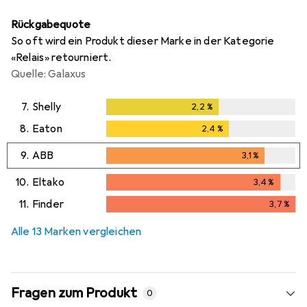
Rückgabequote
So oft wird ein Produkt dieser Marke in der Kategorie
«Relais» retourniert.
Quelle: Galaxus
7.
Shelly
2,2
%
2,2
%
8.
Eaton
2,4
%
2,4
%
9.
ABB
3,1
%
3,1
%
10.
Eltako
3,4
%
3,4
%
11.
Finder
3,7
%
3,7
%
Alle 13 Marken vergleichen
Fragen zum Produkt
0