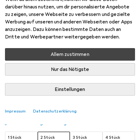
darüber hinaus nutzen, um dir personalisierte Angebote
Diverse
zu zeigen, unsere Webseite zu verbessern und gezielte
Preis in EUR inkl. MwSt.
Werbung auf unseren und anderen Webseiten oder Apps
anzuzeigen. Dazu können bestimmte Daten auch an
Schneller lieferbar
Dritte und Werbepartner weitergegeben werden.
Angebot für
EUR
22,06
Allem zustimmen
Marke
Bewertungen
Mehr von Accessory
Nur das Nötigste
Zwischen Do, 20.8. und Mi, 26.8. geliefert
Einstellungen
Mehr als 10 Stück an Lager beim Lieferanten
Benachrichtigen, wenn schneller verfügbar
Impressum
Datenschutzerklärung
Lieferort angeben für genaue Lieferzeit
1 Stück
2 Stück
3 Stück
4 Stück