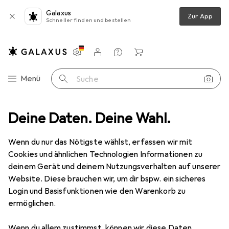
Galaxus
Zur App
Schneller finden und bestellen
Einstellungen
Kundenkonto
Vergleichslisten
Merklisten
Warenkorb
Navigation nach Kategorien
Menü
Suche
Elektronikzubehör + Gehäuse
Deine Daten. Deine Wahl.
Accessory Mutter einzeln für PG 21
Wenn du nur das Nötigste wählst, erfassen wir mit
Cookies und ähnlichen Technologien Informationen zu
2 Bilder
deinem Gerät und deinem Nutzungsverhalten auf unserer
Website. Diese brauchen wir, um dir bspw. ein sicheres
MENGENRABATT
Login und Basisfunktionen wie den Warenkorb zu
ermöglichen.
EUR
3,66
Spare
EUR
1,24
Accessory
Mutter einzeln für PG 21
Wenn du allem zustimmst, können wir diese Daten