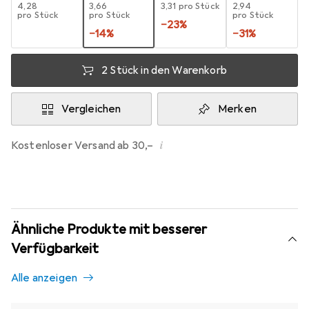
EUR
4,28
EUR
3,66
EUR
3,31
pro Stück
EUR
2,94
pro Stück
pro Stück
pro Stück
−
23
%
−
14
%
−
31
%
2 Stück in den Warenkorb
Vergleichen
Merken
i
Kostenloser Versand ab 30,–
Ähnliche Produkte mit besserer
Verfügbarkeit
Alle anzeigen