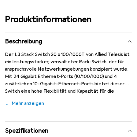
Produktinformationen
Beschreibung
Der L3 Stack Switch 20 x 100/1000T von Allied Telesis ist
ein leistungsstarker, verwalteter Rack-Switch, der für
anspruchsvolle Netzwerkumgebungen konzipiert wurde.
Mit 24 Gigabit Ethernet-Ports (10/100/1000) und 4
zusätzlichen 10-Gigabit-Ethernet-Ports bietet dieser
Switch eine hohe Flexibilität und Kapazität für die
Datenübertragung. Er unterstützt Power over Ethernet
Mehr anzeigen
(PoE+) mit einem Budget von 720 Watt, was die
Stromversorgung von angeschlossenen Geräten wie IP-
Kameras und VoIP-Telefonen erleichtert. Der Switch ist
für den Rack-Einbau geeignet und nimmt nur 1
Spezifikationen
Höheneinheit in Anspruch, was ihn ideal für platzsparende