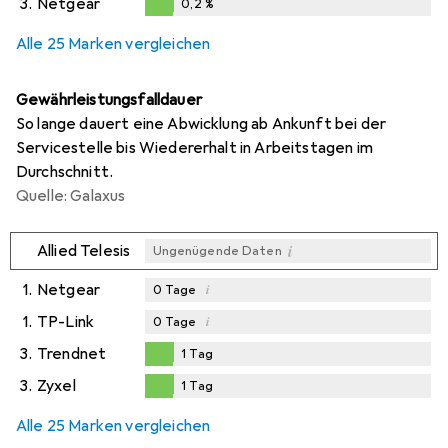
3.
Netgear
0,2
%
0,2
%
Alle 25 Marken vergleichen
Gewährleistungsfalldauer
So lange dauert eine Abwicklung ab Ankunft bei der
Servicestelle bis Wiedererhalt in Arbeitstagen im
Durchschnitt.
Quelle: Galaxus
i
Allied Telesis
Ungenügende Daten
1.
Netgear
i
0
Tage
1.
TP-Link
i
0
Tage
3.
Trendnet
1
Tag
1
Tag
3.
Zyxel
1
Tag
1
Tag
Alle 25 Marken vergleichen