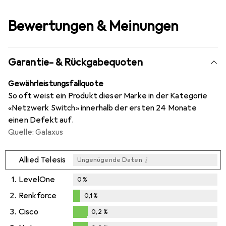
Bewertungen & Meinungen
Garantie- & Rückgabequoten
Gewährleistungsfallquote
So oft weist ein Produkt dieser Marke in der Kategorie
«Netzwerk Switch» innerhalb der ersten 24 Monate
einen Defekt auf.
Quelle: Galaxus
i
Allied Telesis
Ungenügende Daten
1.
LevelOne
0
%
2.
Renkforce
0,1
%
0,1
%
3.
Cisco
0,2
%
0,2
%