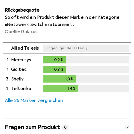
Rückgabequote
So oft wird ein Produkt dieser Marke in der Kategorie
«Netzwerk Switch» retourniert.
Quelle: Galaxus
i
Allied Telesis
Ungenügende Daten
1.
Mercusys
0,9
%
0,9
%
1.
Qoltec
0,9
%
0,9
%
3.
Shelly
1,3
%
1,3
%
4.
Teltonika
1,4
%
1,4
%
Alle 25 Marken vergleichen
Fragen zum Produkt
0