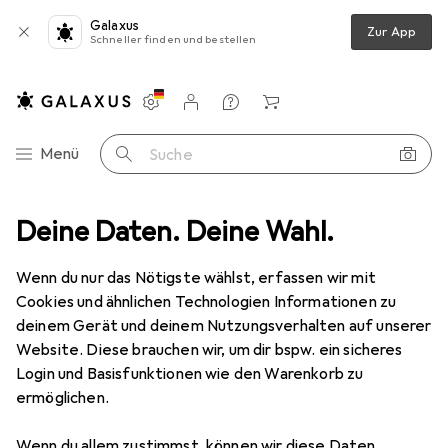
Galaxus
Zur App
Schneller finden und bestellen
Einstellungen
Kundenkonto
Vergleichslisten
Merklisten
Warenkorb
Navigation nach Kategorien
Menü
Suche
Netzwerk Switch
Deine Daten. Deine Wahl.
Allied Telesis L3 STACK SWITCH 20 X 100/1000T
Wenn du nur das Nötigste wählst, erfassen wir mit
Cookies und ähnlichen Technologien Informationen zu
1 Bild
deinem Gerät und deinem Nutzungsverhalten auf unserer
Allied Telesis
L3 STACK SWITCH 20 X
Website. Diese brauchen wir, um dir bspw. ein sicheres
100/1000T
Login und Basisfunktionen wie den Warenkorb zu
ermöglichen.
24 Ports
Wenn du allem zustimmst, können wir diese Daten