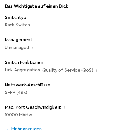
Installationen macht. Mit einer Switching-Kapazität von
Das Wichtigste auf einen Blick
160 Gbit/s und einer MAC-Adressentabelle, die bis zu
Switchtyp
16.000 Einträge verwalten kann, gewährleistet der
Rack Switch
Switch eine effiziente Datenverarbeitung und -
weiterleitung. Die Unterstützung von VLANs und Quality
Management
of Service (QoS) ermöglicht eine verbesserte
Netzwerkverwaltung und -sicherheit.
i
Unmanaged
Switch Funktionen
i
Link Aggregation
,
Quality of Service (QoS)
Netzwerk-Anschlüsse
SFP+ (48x)
i
Max. Port Geschwindigkeit
10000 Mbit/s
Mehr anzeigen