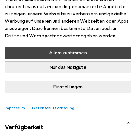
Marke
Bewertungen
darüber hinaus nutzen, um dir personalisierte Angebote
Mehr von Allied Telesis
zu zeigen, unsere Webseite zu verbessern und gezielte
Werbung auf unseren und anderen Webseiten oder Apps
anzuzeigen. Dazu können bestimmte Daten auch an
Aktuell nicht lieferbar
Dritte und Werbepartner weitergegeben werden.
Benachrichtigen, wenn lieferbar
Allem zustimmen
Vergleichen
Merken
Nur das Nötigste
i
Kostenloser Versand ab 30,–
Einstellungen
Impressum
Datenschutzerklärung
Ähnliche Produkte mit besserer
Verfügbarkeit