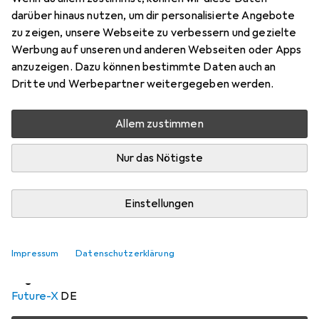
Preis in EUR inkl. MwSt.
darüber hinaus nutzen, um dir personalisierte Angebote
zu zeigen, unsere Webseite zu verbessern und gezielte
EUR
4,05
sparen
Werbung auf unseren und anderen Webseiten oder Apps
Angebot für
EUR
68,25
anzuzeigen. Dazu können bestimmte Daten auch an
Dritte und Werbepartner weitergegeben werden.
Marke
Bewertungen
Mehr von Anker
11
Allem zustimmen
Testberichte
Nur das Nötigste
Sehr gut bei 1 Test
Einstellungen
Zwischen Di, 11.8. und Mi, 12.8. geliefert
Mehr als 10 Stück an Lager beim Drittanbieter
Lieferort angeben für genaue Lieferzeit
Impressum
Datenschutzerklärung
i
Angebot von
Future-X
DE