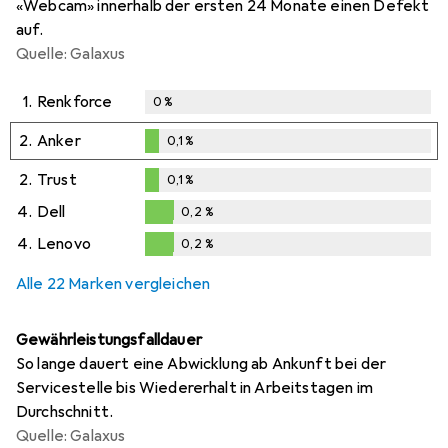
«Webcam» innerhalb der ersten 24 Monate einen Defekt
auf.
Quelle: Galaxus
1.
Renkforce
0
%
2.
Anker
0,1
%
0,1
%
2.
Trust
0,1
%
0,1
%
4.
Dell
0,2
%
0,2
%
4.
Lenovo
0,2
%
0,2
%
Alle 22 Marken vergleichen
Gewährleistungsfalldauer
So lange dauert eine Abwicklung ab Ankunft bei der
Servicestelle bis Wiedererhalt in Arbeitstagen im
Durchschnitt.
Quelle: Galaxus