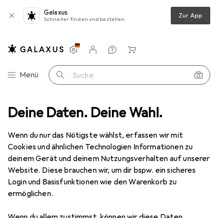
Galaxus
Zur App
Schneller finden und bestellen
Einstellungen
Kundenkonto
Vergleichslisten
Merklisten
Warenkorb
Navigation nach Kategorien
Menü
Suche
treaming
Deine Daten. Deine Wahl.
Sound + Video
Webcam
Anker PowerConf C200
Wenn du nur das Nötigste wählst, erfassen wir mit
Cookies und ähnlichen Technologien Informationen zu
7 Bilder
deinem Gerät und deinem Nutzungsverhalten auf unserer
Website. Diese brauchen wir, um dir bspw. ein sicheres
EUR
72,30
Login und Basisfunktionen wie den Warenkorb zu
Anker
PowerConf C200
ermöglichen.
2.21 Mpx
Wenn du allem zustimmst, können wir diese Daten