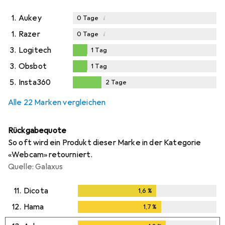
1.
Aukey
i
0
Tage
1.
Razer
i
0
Tage
3.
Logitech
1
Tag
1
Tag
3.
Obsbot
1
Tag
1
Tag
5.
Insta360
2
Tage
2
Tage
Alle 22 Marken vergleichen
Rückgabequote
So oft wird ein Produkt dieser Marke in der Kategorie
«Webcam» retourniert.
Quelle: Galaxus
11.
Dicota
1,6
%
1,6
%
12.
Hama
1,7
%
1,7
%