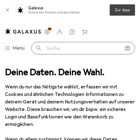
Galaxus
Zur App
Schneller finden und bestellen
Einstellungen
Kundenkonto
Vergleichslisten
Merklisten
Warenkorb
Navigation nach Kategorien
Menü
Suche
Smartphone Reparatur
Deine Daten. Deine Wahl.
Smartphone Akku
Ansmann Li-Ion Akku
Wenn du nur das Nötigste wählst, erfassen wir mit
Cookies und ähnlichen Technologien Informationen zu
3 Bilder
deinem Gerät und deinem Nutzungsverhalten auf unserer
Website. Diese brauchen wir, um dir bspw. ein sicheres
EUR
29,90
Login und Basisfunktionen wie den Warenkorb zu
Ansmann
Li-Ion Akku
ermöglichen.
Preis in EUR inkl. MwSt.
Wenn du allem zustimmst, können wir diese Daten