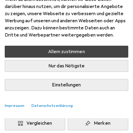
1 Stk., Xiaomi Poco X4 Pro 5G
darüber hinaus nutzen, um dir personalisierte Angebote
Preis in EUR inkl. MwSt.
zu zeigen, unsere Webseite zu verbessern und gezielte
Werbung auf unseren und anderen Webseiten oder Apps
Marke
Bewertungen
anzuzeigen. Dazu können bestimmte Daten auch an
Mehr von Avizar
Dritte und Werbepartner weitergegeben werden.
Allem zustimmen
Zwischen Do, 13.8. und Mo, 17.8. geliefert
Mehr als 10 Stück an Lager beim Drittanbieter
Nur das Nötigste
Lieferort angeben für genaue Lieferzeit
i
Angebot von
Einstellungen
MyCoolCase
FR
Impressum
Datenschutzerklärung
In den Warenkorb
Vergleichen
Merken