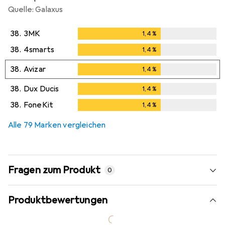
Quelle: Galaxus
38.
3MK
1,4
%
1,4
%
38.
4smarts
1,4
%
1,4
%
38.
Avizar
1,4
%
1,4
%
38.
Dux Ducis
1,4
%
1,4
%
38.
FoneKit
1,4
%
1,4
%
Alle 79 Marken vergleichen
Fragen zum Produkt
0
Produktbewertungen