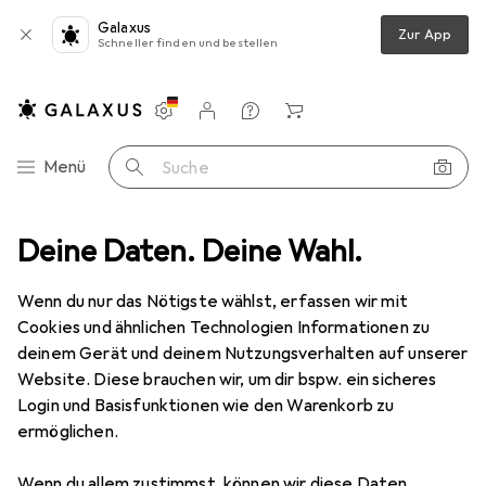
Galaxus
Zur App
Schneller finden und bestellen
Einstellungen
Kundenkonto
Vergleichslisten
Merklisten
Warenkorb
Navigation nach Kategorien
Menü
Suche
rtphone Schutzfolie
Deine Daten. Deine Wahl.
Avizar 9H Härtegrad Glas-Displayschutzfolie
Wenn du nur das Nötigste wählst, erfassen wir mit
Cookies und ähnlichen Technologien Informationen zu
4 Bilder
deinem Gerät und deinem Nutzungsverhalten auf unserer
Website. Diese brauchen wir, um dir bspw. ein sicheres
EUR
19,90
Login und Basisfunktionen wie den Warenkorb zu
Avizar
9H Härtegrad Glas-
ermöglichen.
Displayschutzfolie
Wenn du allem zustimmst, können wir diese Daten