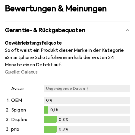
Bewertungen & Meinungen
Garantie- & Rückgabequoten
Gewährleistungsfallquote
So oft weist ein Produkt dieser Marke in der Kategorie
«Smartphone Schutzfolie» innerhalb der ersten 24
Monate einen Defekt auf.
Quelle: Galaxus
i
Avizar
Ungenügende Daten
1.
OEM
0
%
2.
Spigen
0,1
%
0,1
%
3.
Displex
0,3
%
0,3
%
3.
prio
0,3
%