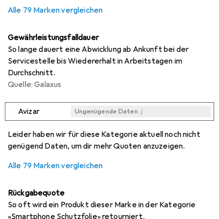
0,3
%
Alle 79 Marken vergleichen
Gewährleistungsfalldauer
So lange dauert eine Abwicklung ab Ankunft bei der
Servicestelle bis Wiedererhalt in Arbeitstagen im
Durchschnitt.
Quelle: Galaxus
i
Avizar
Ungenügende Daten
i
i
i
i
Ungenügende Daten
Ungenügende Daten
Ungenügende Daten
Ungenügende Daten
Leider haben wir für diese Kategorie aktuell noch nicht
genügend Daten, um dir mehr Quoten anzuzeigen.
Alle 79 Marken vergleichen
Rückgabequote
So oft wird ein Produkt dieser Marke in der Kategorie
«Smartphone Schutzfolie» retourniert.