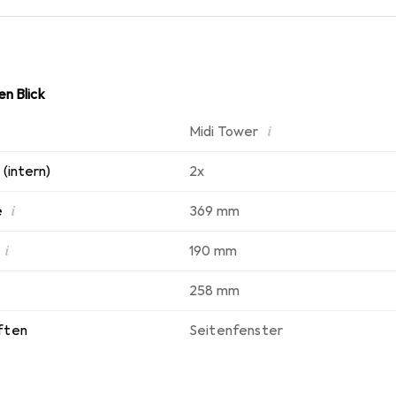
n Blick
i
Midi Tower
(intern)
2x
i
e
369 mm
i
190 mm
258 mm
ften
Seitenfenster