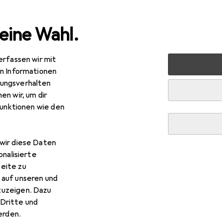
eine Wahl.
erfassen wir mit
 Multimedia
PC Komponenten
Gehäuse
PC Gehäuse
en Informationen
ungsverhalten
en wir, um dir
funktionen wie den
wir diese Daten
onalisierte
eite zu
 auf unseren und
zuzeigen. Dazu
Dritte und
rden.