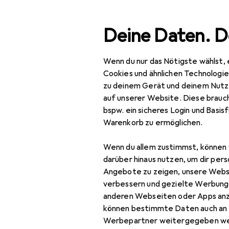
Suche
Deine Daten. D
Wenn du nur das Nötigste wählst, 
Navigation nach Kategorien
Gesamtsortiment
IT +
Gesamtsortiment
Cookies und ähnlichen Technologi
zu deinem Gerät und deinem Nutz
IT + Multimedia
auf unserer Website. Diese brauch
bspw. ein sicheres Login und Basis
PC Komponenten
Warenkorb zu ermöglichen.
Gehäuse
Wenn du allem zustimmst, können 
Case Modding
darüber hinaus nutzen, um dir pers
Angebote zu zeigen, unsere Webs
Festplattengehäuse
verbessern und gezielte Werbung
anderen Webseiten oder Apps an
PC Gehäuse
können bestimmte Daten auch an 
PC Gehäuse
Werbepartner weitergegeben we