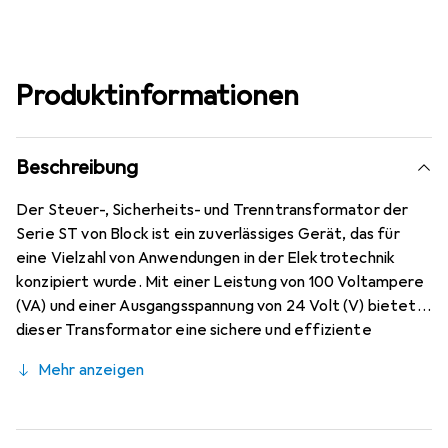
Produktinformationen
Beschreibung
Der Steuer-, Sicherheits- und Trenntransformator der
Serie ST von Block ist ein zuverlässiges Gerät, das für
eine Vielzahl von Anwendungen in der Elektrotechnik
konzipiert wurde. Mit einer Leistung von 100 Voltampere
(VA) und einer Ausgangsspannung von 24 Volt (V) bietet
dieser Transformator eine sichere und effiziente
Stromversorgung. Er ist besonders für den Einsatz in
Mehr anzeigen
Steuerungsanwendungen geeignet, wo eine stabile und
sichere Spannungsversorgung erforderlich ist. Der
Transformator ist mit Schraubanschluss-Klemmen