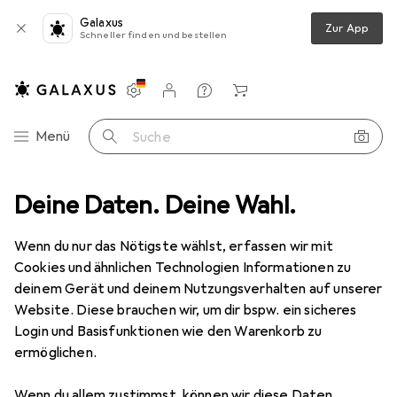
Galaxus
Zur App
Schneller finden und bestellen
Einstellungen
Kundenkonto
Vergleichslisten
Merklisten
Warenkorb
Navigation nach Kategorien
Menü
Suche
nsformator
Deine Daten. Deine Wahl.
Block Steuer, Sicherheits Trenntransformator Serie ST
Wenn du nur das Nötigste wählst, erfassen wir mit
Cookies und ähnlichen Technologien Informationen zu
1 Bild
deinem Gerät und deinem Nutzungsverhalten auf unserer
EUR
87,17
Website. Diese brauchen wir, um dir bspw. ein sicheres
Block
Steuer, Sicherheits
Login und Basisfunktionen wie den Warenkorb zu
ermöglichen.
Trenntransformator Serie ST
Wenn du allem zustimmst, können wir diese Daten