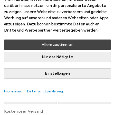
Preis in EUR inkl. MwSt.
darüber hinaus nutzen, um dir personalisierte Angebote
zu zeigen, unsere Webseite zu verbessern und gezielte
Bewertungen
Werbung auf unseren und anderen Webseiten oder Apps
1
anzuzeigen. Dazu können bestimmte Daten auch an
Dritte und Werbepartner weitergegeben werden.
Zwischen Do, 13.8. und Fr, 14.8. geliefert
Allem zustimmen
Nur 4 Stück an Lager beim Drittanbieter
Lieferort angeben für genaue Lieferzeit
Nur das Nötigste
i
Angebot von
StockNet Connect
FR
Einstellungen
In den Warenkorb
Impressum
Datenschutzerklärung
Vergleichen
Merken
kostenloser Versand